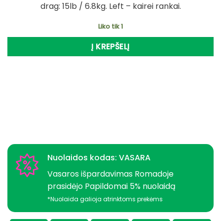
drag: 15lb / 6.8kg. Left – kairei rankai.
Liko tik 1
Į KREPŠELĮ
Nuolaidos kodas: VASARA
Vasaros išpardavimas Romadoje
prasidėjo Papildomai 5% nuolaidą
*Nuolaida galioja atrinktoms prekėms