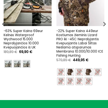
-63% Super Kaina 69eur
-22% Super Kaina 449eur
Kelnės Waterproof
Kostiumas žieminis Lizard
Wychwood 15.000
PRO iki -45C Nepralyjantis
Nepralyjančios 10.000
Kvepuojantis Labai Šiltas
Kvepuojančios iš UK
Nešlama atsparumas
Membrana 10.000/10.000 ICE
Original
Current
189,89
€
69,90
€
price
price
Fishing Hunting
was:
is:
Original
Current
579,89
€
449,95
€
189,89 €.
69,90 €.
price
price
was:
is:
579,89 €.
449,95 €.