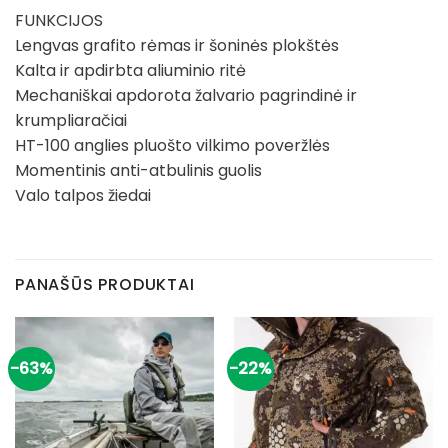
FUNKCIJOS
Lengvas grafito rėmas ir šoninės plokštės
Kalta ir apdirbta aliuminio ritė
Mechaniškai apdorota žalvario pagrindinė ir
krumpliaračiai
HT-100 anglies pluošto vilkimo poveržlės
Momentinis anti-atbulinis guolis
Valo talpos žiedai
PANAŠŪS PRODUKTAI
-63%
-22%