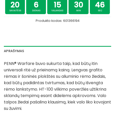
20
6
15
30
45
SAVAITĖSS
DIENAS
VALANDAS
MIN
SEC
Produkto kodas:
601366194
APRAŠYMAS
PENN® Warfare buvo sukurta taip, kad būtų itin
universali ritė už prieinamą kainą. Lengvas grafito
rėmas ir šoninės plokštės su aliuminio rėmo žiedais,
kad būtų padidintas tvirtumas, kad būtų išvengta
rėmo lankstymo. HT-100 vilkimo poveržlės užtikrina
sklandų tempimą esant didelėms apkrovoms. Valo
talpos žiedai pašalina klausimą, kiek valo liko kovojant
su žuvimi.