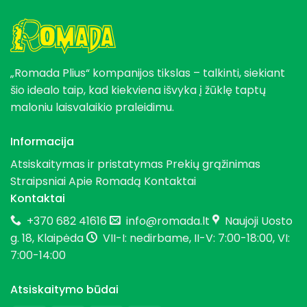
„Romada Plius“ kompanijos tikslas – talkinti, siekiant
šio idealo taip, kad kiekviena išvyka į žūklę taptų
maloniu laisvalaikio praleidimu.
Informacija
Atsiskaitymas ir pristatymas
Prekių grąžinimas
Straipsniai
Apie Romadą
Kontaktai
Kontaktai
+370 682 41616
info@romada.lt
Naujoji Uosto
g. 18, Klaipėda
VII-I: nedirbame, II-V: 7:00-18:00, VI:
7:00-14:00
Atsiskaitymo būdai