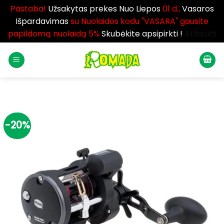
Pastaba!
Užsakytas prekes Nuo Liepos
01 d.,
Vasaros
Išpardavimas
su Nuolaidos kodu "VASARA" gausite
papildomą nuolaidą 5%
Skubėkite apsipirkti !
Atšaukti
Skip
to
content
-20%