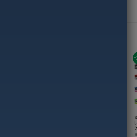
-50%
-50%
-
+
-50% Super kaina 49eur
-50% Super Kaina 34eur
S
m
Šilti Apatiniai žieminiai
Kelnės Wychwood
L
komplektas Thermo
Membrana 10.000 / 5000
Rūbai 2-dalių su
Light-Waterproof