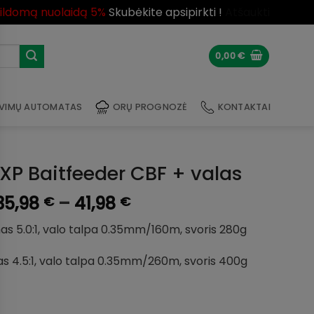
pildomą nuolaidą 5%
Skubėkite apsipirkti !
Atšaukti
0,00
€
VIMŲ AUTOMATAS
ORŲ PROGNOZĖ
KONTAKTAI
XP Baitfeeder CBF + valas
Price
35,98
–
41,98
€
€
range:
mas 5.0:1, valo talpa 0.35mm/160m, svoris 280g
35,98 €
through
mas 4.5:1, valo talpa 0.35mm/260m, svoris 400g
41,98 €