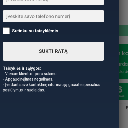
produkto kiekis: Ritė Okuma
Sutinku su taisyklėmis
SUKTI RATĄ
Nuolaidos k
Vasaros išparda
Taisyklės ir sąlygos:
nuolaidą
*Nuolaid
- Vienam klientui - pora sukimu.
- Apgaudinėjimas negalimas.
- Įvedant savo kontaktinę informaciją gausite specialius
20
6
pasiūlymus ir nuolaidas.
SAVAITĖSS
DIENAS