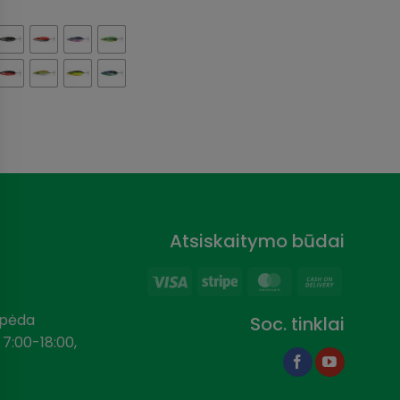
price
price
price
price
was:
is:
was:
is:
16,95 €.
13,56 €.
26,89 €.
21,51 €.
Atsiskaitymo būdai
Visa
Stripe
MasterCard
Cash
On
aipėda
Soc. tinklai
Delivery
 7:00-18:00,