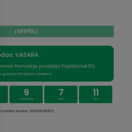
 XP Baitfeeder CBF + valas
Į KREPŠELĮ
odas: VASARA
vimas Romadoje prasidėjo Papildomai 5%
a galioja atrinktoms prekėms
9
7
11
VALANDAS
MIN
SEC
Produkto kodas:
00069136853