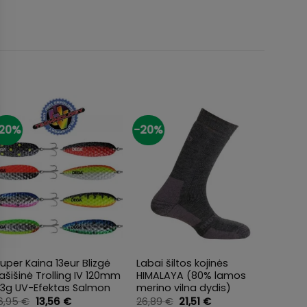
20%
-20%
-20%
+
+
+
uper Kaina 13eur Blizgė
Labai šiltos kojinės
Spini
ašišinė Trolling IV 120mm
HIMALAYA (80% lamos
Troll
23g UV-Efektas Salmon
merino vilna dydis)
99,0
Original
Current
Original
Current
16,95
€
13,56
€
26,89
€
21,51
€