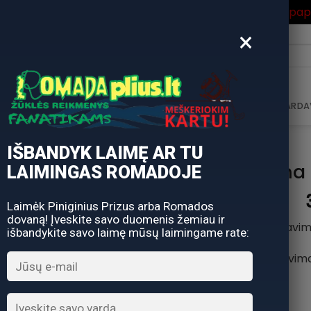
ros Išpardavimas
su Nuolaidos kodu "VASARA" gausite pa
×
i:
AVIMAS
DOVANŲ KUPONAS
DOVANŲ IDĖJOS
PARDA
IŠBANDYK LAIMĘ AR TU
Ritė Okuma 
LAIMINGAS ROMADOJE
Laimėk Piniginius Prizus arba Romados
dovaną! Įveskite savo duomenis žemiau ir
140 – 1 guolis, perdavi
išbandykite savo laimę mūsų laimingame rate:
155 – 1 guolis, perdavi
Modelis