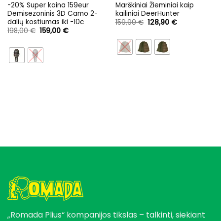
-20% Super kaina 159eur
Marškiniai Žieminiai kaip
Demisezoninis 3D Camo 2-
kailiniai DeerHunter
dalių kostiumas iki -10c
Original
Current
159,90
€
128,90
€
price
price
Original
Current
198,00
€
159,00
€
was:
is:
price
price
159,90 €.
128,90 €.
was:
is:
198,00 €.
159,00 €.
„Romada Plius“ kompanijos tikslas – talkinti, siekiant