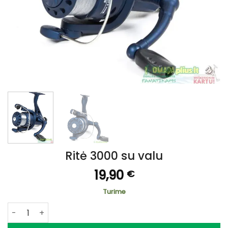
Ritė 3000 su valu
19,90
€
Turime
produkto kiekis: Ritė 3000 su valu