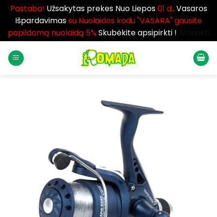
Pastaba!
Užsakytas prekes Nuo Liepos
01 d.,
Vasaros
Išpardavimas
su Nuolaidos kodu "VASARA" gausite
papildomą nuolaidą 5%
Skubėkite apsipirkti !
Atšaukti
Skip
to
content