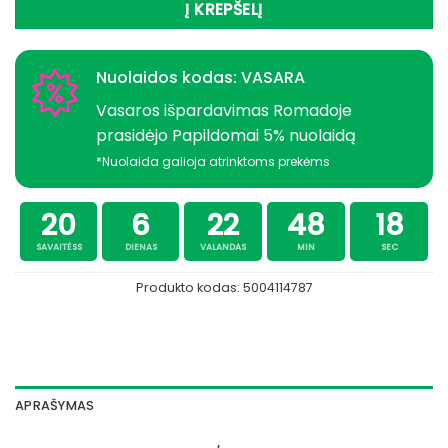
Į KREPŠELĮ
Nuolaidos kodas: VASARA
Vasaros išpardavimas Romadoje
prasidėjo Papildomai 5% nuolaidą
*Nuolaida galioja atrinktoms prekėms
20
6
22
48
17
SAVAITĖSS
DIENAS
VALANDAS
MIN
SEC
Produkto kodas:
5004114787
APRAŠYMAS