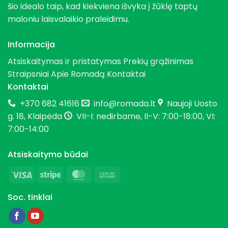
šio idealo taip, kad kiekviena išvyka į žūklę taptų
maloniu laisvalaikio praleidimu.
Informacija
Atsiskaitymas ir pristatymas
Prekių grąžinimas
Straipsniai
Apie Romadą
Kontaktai
Kontaktai
+370 682 41616
info@romada.lt
Naujoji Uosto
g. 18, Klaipėda
VII-I: nedirbame, II-V: 7:00-18:00, VI:
7:00-14:00
Atsiskaitymo būdai
Visa
Stripe
MasterCard
Cash
On
Soc. tinklai
Delivery