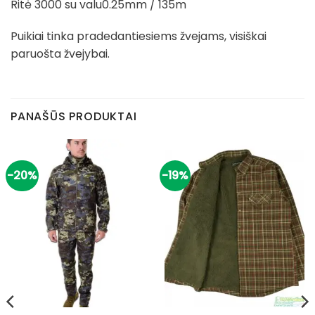
Ritė 3000 su valu0.25mm / 135m
Puikiai tinka pradedantiesiems žvejams, visiškai
paruošta žvejybai.
PANAŠŪS PRODUKTAI
-20%
-19%