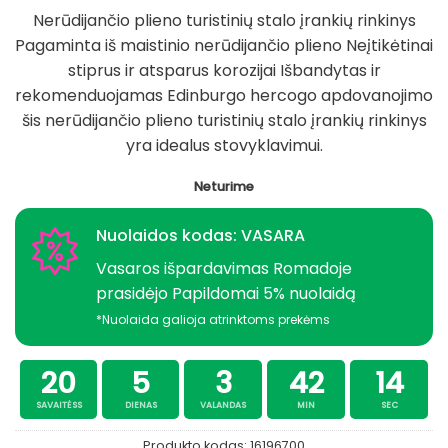
Nerūdijančio plieno turistinių stalo įrankių rinkinys
Pagaminta iš maistinio nerūdijančio plieno Neįtikėtinai
stiprus ir atsparus korozijai Išbandytas ir
rekomenduojamas Edinburgo hercogo apdovanojimo
šis nerūdijančio plieno turistinių stalo įrankių rinkinys
yra idealus stovyklavimui.
Neturime
Nuolaidos kodas: VASARA
Vasaros išpardavimas Romadoje
prasidėjo Papildomai 5% nuolaidą
*Nuolaida galioja atrinktoms prekėms
20
5
3
42
14
SAVAITĖSS
DIENAS
VALANDAS
MIN
SEC
Produkto kodas:
16196700