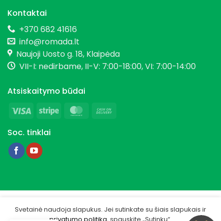
Kontaktai
+370 682 41616
info@romada.lt
Naujoji Uosto g. 18, Klaipėda
VII-I: nedirbame, II-V: 7:00-18:00, VI: 7:00-14:00
Atsiskaitymo būdai
Visa
Stripe
MasterCard
Cash
On
Soc. tinklai
Delivery
Copyright 2026 © Romada.lt
Svetainė naudoja slapukus. Jei sutinkate su šiais slapukais ir
privatumo politika
, spauskite „Sutinku“.
Privatumo politika