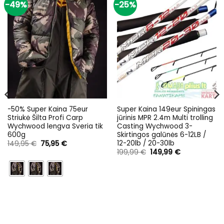
-49%
-25%
-50% Super Kaina 75eur
Super Kaina 149eur Spiningas
Striukė Šilta Profi Carp
jūrinis MPR 2.4m Multi trolling
Wychwood lengva Sveria tik
Casting Wychwood 3-
600g
Skirtingos galūnės 6-12LB /
12-20lb / 20-30lb
Original
Current
149,95
€
75,95
€
price
price
Original
Current
199,99
€
149,99
€
was:
is:
price
price
149,95 €.
75,95 €.
was:
is:
199,99 €.
149,99 €.