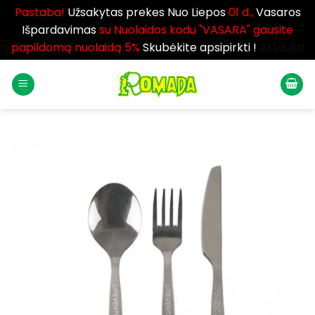
Pastaba!
Užsakytas prekes Nuo Liepos
01 d.,
Vasaros
Išpardavimas
su Nuolaidos kodu "VASARA" gausite
papildomą nuolaidą 5%
Skubėkite apsipirkti !
Atšaukti
Skip
to
content