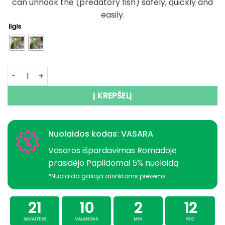
can unhook the (predatory fish) safely, quickly and
easily.
Ilgis
produkto kiekis: Replės - žirklės lenktos Germany
Į KREPŠELĮ
Nuolaidos kodas: VASARA
Vasaros išpardavimas Romadoje
prasidėjo Papildomai 5% nuolaidą
*Nuolaida galioja atrinktoms prekėms
21
10
2
11
SAVAITĖSS
VALANDAS
MIN
SEC