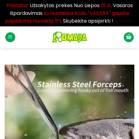
Pastaba!
Užsakytas prekes Nuo Liepos
01 d.,
Vasaros
Išpardavimas
su Nuolaidos kodu "VASARA" gausite
papildomą nuolaidą 5%
Skubėkite apsipirkti !
Atšaukti
Skip
to
content