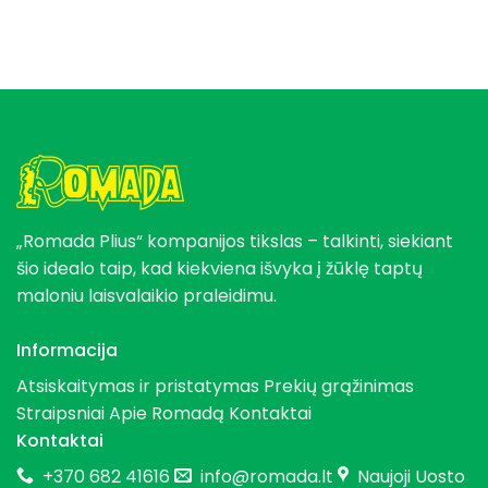
„Romada Plius“ kompanijos tikslas – talkinti, siekiant
šio idealo taip, kad kiekviena išvyka į žūklę taptų
maloniu laisvalaikio praleidimu.
Informacija
Atsiskaitymas ir pristatymas
Prekių grąžinimas
Straipsniai
Apie Romadą
Kontaktai
Kontaktai
+370 682 41616
info@romada.lt
Naujoji Uosto