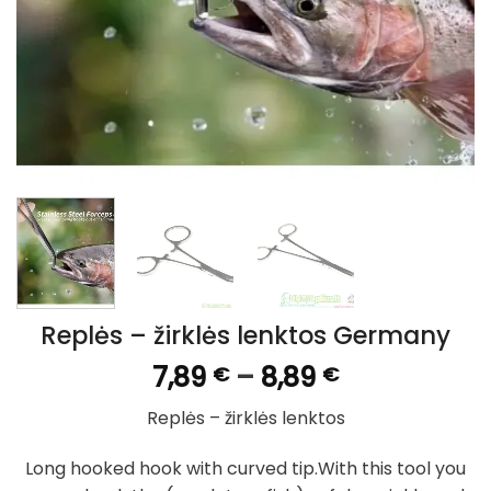
Replės – žirklės lenktos Germany
Price
7,89
–
8,89
€
€
range:
Replės – žirklės lenktos
7,89 €
through
Long hooked hook with curved tip.With this tool you
8,89 €