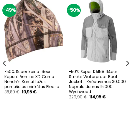
-49%
-50%
-50% Super kaina 19eur
-50% Super KAINA 114eur
Kepurė žieminė 3D Camo
Striukė Waterproof Boat
Nendrės Kamufliažas
Jacket L Kvėpavimas 30.000
pamušalas minkštas Fleese
Nepralaidumas 15.000
Wychwood
Original
Current
38,89
€
19,95
€
price
price
Original
Current
229,90
€
114,95
€
was:
is:
price
price
38,89 €.
19,95 €.
was:
is:
229,90 €.
114,95 €.