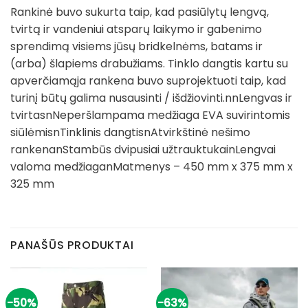
Rankinė buvo sukurta taip, kad pasiūlytų lengvą,
tvirtą ir vandeniui atsparų laikymo ir gabenimo
sprendimą visiems jūsų bridkelnėms, batams ir
(arba) šlapiems drabužiams. Tinklo dangtis kartu su
apverčiamąja rankena buvo suprojektuoti taip, kad
turinį būtų galima nusausinti / išdžiovinti.nnLengvas ir
tvirtasnNeperšlampama medžiaga EVA suvirintomis
siūlėmisnTinklinis dangtisnAtvirkštinė nešimo
rankenanStambūs dvipusiai užtrauktukainLengvai
valoma medžiaganMatmenys – 450 mm x 375 mm x
325 mm
PANAŠŪS PRODUKTAI
-50%
-63%