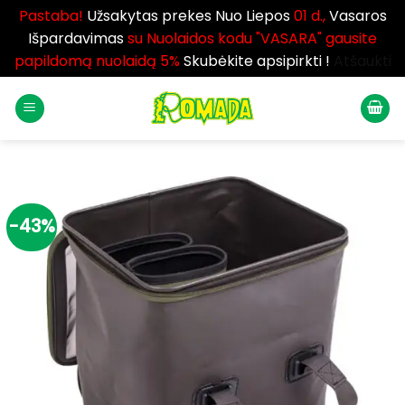
Pastaba!
Užsakytas prekes Nuo Liepos
01 d.,
Vasaros
Išpardavimas
su Nuolaidos kodu "VASARA" gausite
papildomą nuolaidą 5%
Skubėkite apsipirkti !
Atšaukti
Skip
to
content
-43%