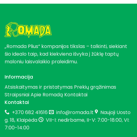
„Romada Plius“ kompanijos tikslas – talkinti, siekiant
šio idealo taip, kad kiekviena išvyka į žūklę taptų
maloniu laisvalaikio praleidimu.
Informacija
Atsiskaitymas ir pristatymas
Prekių grąžinimas
Straipsniai
Apie Romadą
Kontaktai
Kontaktai
+370 682 41616
info@romada.lt
Naujoji Uosto
g. 18, Klaipėda
VII-I: nedirbame, II-V: 7:00-18:00, VI:
7:00-14:00