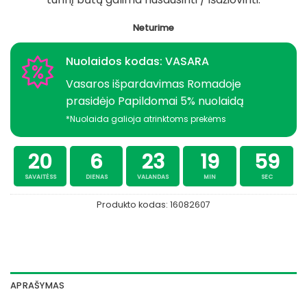
Neturime
Nuolaidos kodas: VASARA
Vasaros išpardavimas Romadoje
prasidėjo Papildomai 5% nuolaidą
*Nuolaida galioja atrinktoms prekėms
20
6
23
19
59
SAVAITĖSS
DIENAS
VALANDAS
MIN
SEC
Produkto kodas:
16082607
APRAŠYMAS