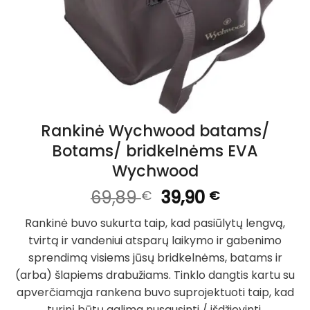
Rankinė Wychwood batams/
Botams/ bridkelnėms EVA
Wychwood
Original
Current
69,89
39,90
€
€
price
price
Rankinė buvo sukurta taip, kad pasiūlytų lengvą,
was:
is:
tvirtą ir vandeniui atsparų laikymo ir gabenimo
69,89 €.
39,90 €.
sprendimą visiems jūsų bridkelnėms, batams ir
(arba) šlapiems drabužiams. Tinklo dangtis kartu su
apverčiamąja rankena buvo suprojektuoti taip, kad
turinį būtų galima nusausinti / išdžiovinti.