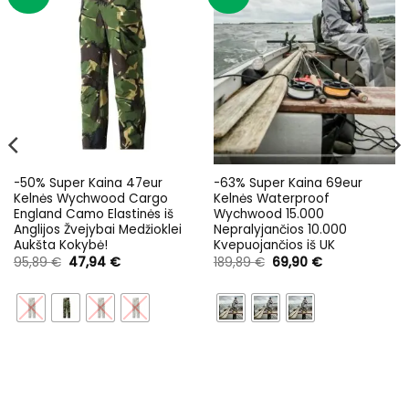
-50% Super Kaina 47eur
-63% Super Kaina 69eur
Kelnės Wychwood Cargo
Kelnės Waterproof
England Camo Elastinės iš
Wychwood 15.000
Anglijos Žvejybai Medžioklei
Nepralyjančios 10.000
Aukšta Kokybė!
Kvepuojančios iš UK
Original
Current
Original
Current
95,89
€
47,94
€
189,89
€
69,90
€
price
price
price
price
was:
is:
was:
is:
95,89 €.
47,94 €.
189,89 €.
69,90 €.