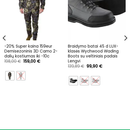
-20% Super kaina 159eur
Braidymo batai 45 d LUX-
Demisezoninis 3D Camo 2-
klasės Wychwood Wading
dalių kostiumas iki -10c
Boots su veltiniais padais
Lengvi
Original
Current
198,00
€
159,00
€
price
price
Original
Current
139,89
€
99,90
€
was:
is:
price
price
198,00 €.
159,00 €.
was:
is:
139,89 €.
99,90 €.