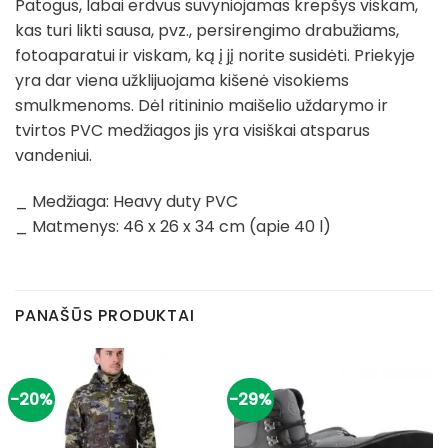
Patogus, labai erdvus suvyniojamas krepšys viskam,
kas turi likti sausa, pvz., persirengimo drabužiams,
fotoaparatui ir viskam, ką į jį norite susidėti. Priekyje
yra dar viena užklijuojama kišenė visokiems
smulkmenoms. Dėl ritininio maišelio uždarymo ir
tvirtos PVC medžiagos jis yra visiškai atsparus
vandeniui.
_ Medžiaga: Heavy duty PVC
_ Matmenys: 46 x 26 x 34 cm (apie 40 l)
PANAŠŪS PRODUKTAI
-20%
-29%