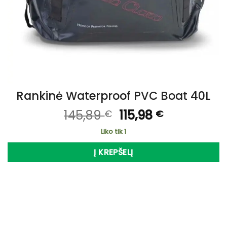
Rankinė Waterproof PVC Boat 40L
Original
Current
145,89
115,98
€
€
price
price
Liko tik 1
was:
is:
145,89 €.
115,98 €.
Į KREPŠELĮ