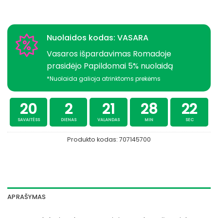
Nuolaidos kodas: VASARA
Vasaros išpardavimas Romadoje
prasidėjo Papildomai 5% nuolaidą
*Nuolaida galioja atrinktoms prekėms
20
2
21
28
22
SAVAITĖSS
DIENAS
VALANDAS
MIN
SEC
Produkto kodas:
707145700
APRAŠYMAS