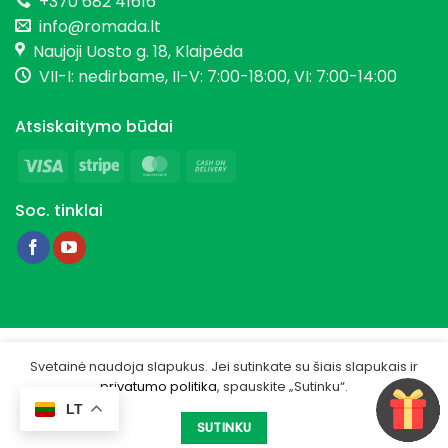
+370 682 41616
info@romada.lt
Naujoji Uosto g. 18, Klaipėda
VII-I: nedirbame, II-V: 7:00-18:00, VI: 7:00-14:00
Atsiskaitymo būdai
Visa
Stripe
MasterCard
Cash
On
Soc. tinklai
Delivery
Copyright 2026 © Romada.lt
Svetainė naudoja slapukus. Jei sutinkate su šiais slapukais ir
privatumo politika
, spauskite „Sutinku“.
Privatumo politika
LT
Sukurta -
IGSME.COM
SUTINKU