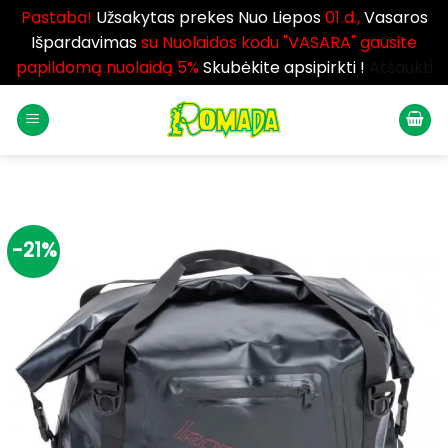
Pastaba!
Užsakytas prekes Nuo Liepos
01 d.,
Vasaros
Išpardavimas
su Nuolaidos kodu "VASARA" gausite
papildomą nuolaidą 5%
Skubėkite apsipirkti !
Atšaukti
Skip
to
content
-21%