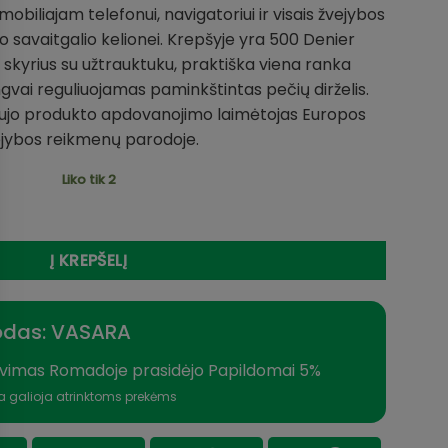
obiliajam telefonui, navigatoriui ir visais žvejybos
ilgo savaitgalio kelionei. Krepšyje yra 500 Denier
 skyrius su užtrauktuku, praktiška viena ranka
gvai reguliuojamas paminkštintas pečių dirželis.
naujo produkto apdovanojimo laimėtojas Europos
jybos reikmenų parodoje.
Liko tik 2
aterproof Mustad kietas dugnas 55L
Į KREPŠELĮ
odas: VASARA
vimas Romadoje prasidėjo Papildomai 5%
a galioja atrinktoms prekėms