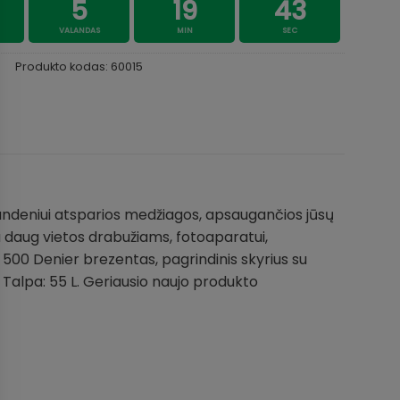
5
19
43
VALANDAS
MIN
SEC
Produkto kodas:
60015
vandeniui atsparios medžiagos, apsaugančios jūsų
u daug vietos drabužiams, fotoaparatui,
yra 500 Denier brezentas, pagrindinis skyrius su
 Talpa: 55 L. Geriausio naujo produkto