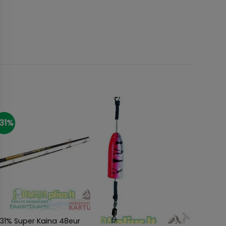
31%
-25%
+
+
+
31% Super Kaina 48eur
Super