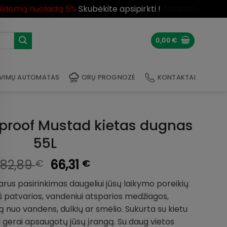
pildomą nuolaidą 5%
Skubėkite apsipirkti !
Atšaukti
0,00
€
VIMŲ AUTOMATAS
ORŲ PROGNOZĖ
KONTAKTAI
proof Mustad kietas dugnas
55L
Original
Current
82,89
66,31
€
€
price
price
rus pasirinkimas daugeliui jūsų laikymo poreikių
was:
is:
š patvarios, vandeniui atsparios medžiagos,
82,89 €.
66,31 €.
 nuo vandens, dulkių ar smėlio. Sukurta su kietu
 gerai apsaugotų jūsų įrangą. Su daug vietos