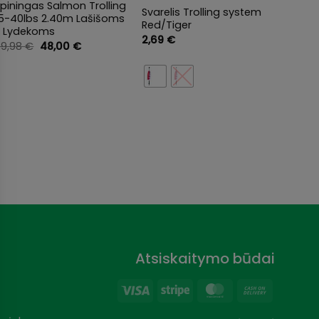
piningas Salmon Trolling
Spini
Svarelis Trolling system
15-40lbs 2.40m Lašišoms
Multi 
Red/Tiger
ir Lydekoms
Wychw
2,69
€
galūnė
Original
Current
69,98
€
48,00
€
price
price
20-30
was:
is:
199,9
69,98 €.
48,00 €.
Atsiskaitymo būdai
Visa
Stripe
MasterCard
Cash
On