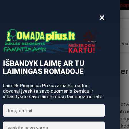
ros Išpardavimas
su Nuolaidos kodu "VASARA" gausite pa
×
i:
AVIMAS
DOVANŲ KUPONAS
DOVANŲ IDĖJOS
PARDA
IŠBANDYK LAIMĘ AR TU
Rankinė Water
LAIMINGAS ROMADOJE
Laimėk Piniginius Prizus arba Romados
dovaną! Įveskite savo duomenis žemiau ir
išbandykite savo laimę mūsų laimingame rate:
Mustad rankinė yra patva
valtyje. Pagaminta i
apsaugančios jūsų įrangą
dėžės tipo dugnu, kad