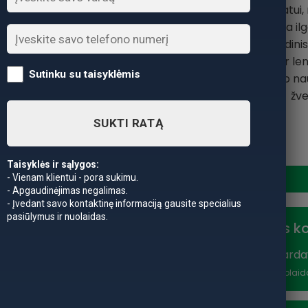
drabužiams, fotoaparatui, m
įrankiais, kurių reikia 
brezentas, pagrindinis
nešiojama rankena ir len
Sutinku su taisyklėmis
Talpa: 55 L. Geriausio 
žve
SUKTI RATĄ
produkto kiekis: Rankinė W
Taisyklės ir sąlygos:
- Vienam klientui - pora sukimu.
- Apgaudinėjimas negalimas.
- Įvedant savo kontaktinę informaciją gausite specialius
pasiūlymus ir nuolaidas.
Nuolaidos k
Vasaros išparda
nuolaidą
*Nuolaid