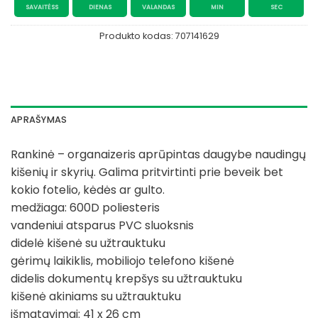
SAVAITĖSS
DIENAS
VALANDAS
MIN
SEC
Produkto kodas:
707141629
APRAŠYMAS
Rankinė – organaizeris aprūpintas daugybe naudingų
kišenių ir skyrių. Galima pritvirtinti prie beveik bet
kokio fotelio, kėdės ar gulto.
medžiaga: 600D poliesteris
vandeniui atsparus PVC sluoksnis
didelė kišenė su užtrauktuku
gėrimų laikiklis, mobiliojo telefono kišenė
didelis dokumentų krepšys su užtrauktuku
kišenė akiniams su užtrauktuku
išmatavimai: 41 x 26 cm