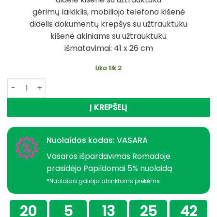
gėrimų laikiklis, mobiliojo telefono kišenė
didelis dokumentų krepšys su užtrauktuku
kišenė akiniams su užtrauktuku
išmatavimai: 41 x 26 cm
Liko tik 2
produkto kiekis: -30% Super Kaina 29eur Rankinė prie 
Į KREPŠELĮ
Nuolaidos kodas: VASARA
Vasaros išpardavimas Romadoje
prasidėjo Papildomai 5% nuolaidą
*Nuolaida galioja atrinktoms prekėms
20
5
13
25
42