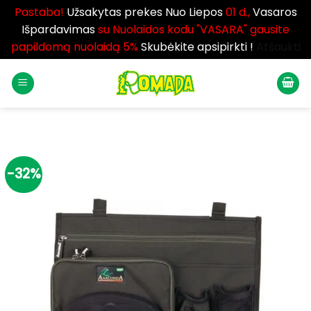
Pastaba!
Užsakytas prekes Nuo Liepos
01 d.,
Vasaros
Išpardavimas
su Nuolaidos kodu "VASARA" gausite
papildomą nuolaidą 5%
Skubėkite apsipirkti !
Atšaukti
Skip
to
content
-32%