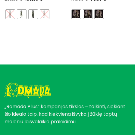
price
price
price
price
was:
is:
was:
is:
298,89 €.
188,95 €.
149,95 €.
75,95 €.
„Romada Plius“ kompanijos tikslas – talkinti, siekiant
šio idealo taip, kad kiekviena išvyka į žūklę taptų
maloniu laisvalaikio praleidimu.