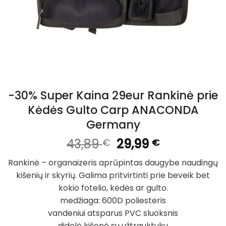
-30% Super Kaina 29eur Rankinė prie
Kėdės Gulto Carp ANACONDA
Germany
Original
Current
43,89
29,99
€
€
price
price
Rankinė – organaizeris aprūpintas daugybe naudingų
was:
is:
kišenių ir skyrių. Galima pritvirtinti prie beveik bet
43,89 €.
29,99 €.
kokio fotelio, kėdės ar gulto.
medžiaga: 600D poliesteris
vandeniui atsparus PVC sluoksnis
didelė kišenė su užtrauktuku