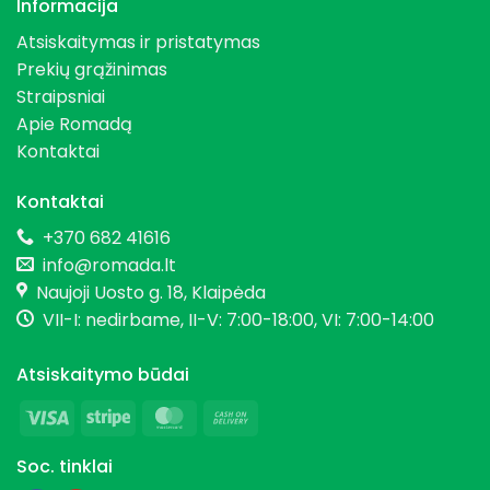
Informacija
Atsiskaitymas ir pristatymas
Prekių grąžinimas
Straipsniai
Apie Romadą
Kontaktai
Kontaktai
+370 682 41616
info@romada.lt
Naujoji Uosto g. 18, Klaipėda
VII-I: nedirbame, II-V: 7:00-18:00, VI: 7:00-14:00
Atsiskaitymo būdai
Visa
Stripe
MasterCard
Cash
On
Soc. tinklai
Delivery