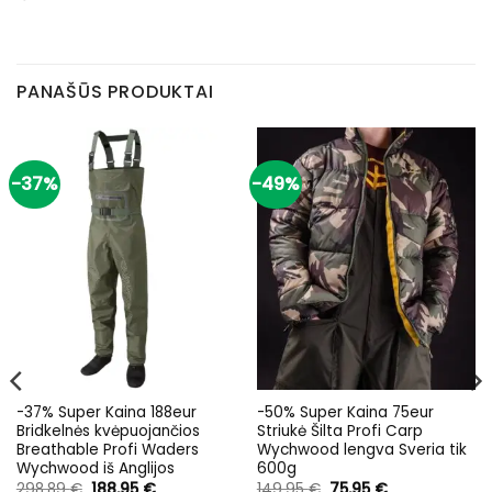
PANAŠŪS PRODUKTAI
-37%
-49%
-37% Super Kaina 188eur
-50% Super Kaina 75eur
Bridkelnės kvėpuojančios
Striukė Šilta Profi Carp
Breathable Profi Waders
Wychwood lengva Sveria tik
Wychwood iš Anglijos
600g
Original
Current
Original
Current
298,89
€
188,95
€
149,95
€
75,95
€