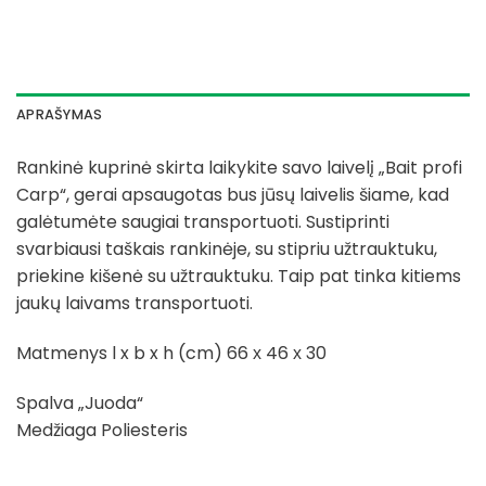
APRAŠYMAS
Rankinė kuprinė skirta laikykite savo laivelį „Bait profi
Carp“, gerai apsaugotas bus jūsų laivelis šiame, kad
galėtumėte saugiai transportuoti. Sustiprinti
svarbiausi taškais rankinėje, su stipriu užtrauktuku,
priekine kišenė su užtrauktuku. Taip pat tinka kitiems
jaukų laivams transportuoti.
Matmenys l x b x h (cm) 66 х 46 х 30
Spalva „Juoda“
Medžiaga Poliesteris