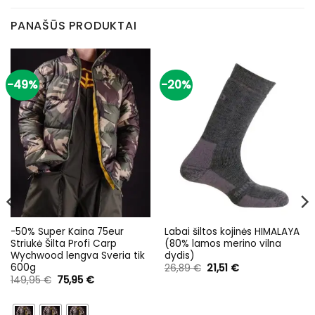
PANAŠŪS PRODUKTAI
-49%
-20%
-50% Super Kaina 75eur
Labai šiltos kojinės HIMALAYA
Striukė Šilta Profi Carp
(80% lamos merino vilna
Wychwood lengva Sveria tik
dydis)
600g
Original
Current
26,89
€
21,51
€
price
price
Original
Current
149,95
€
75,95
€
was:
is:
price
price
26,89 €.
21,51 €.
was:
is:
149,95 €.
75,95 €.