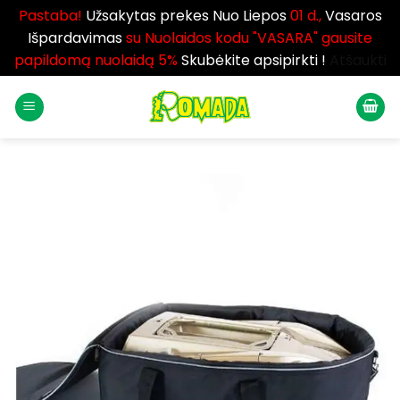
Pastaba!
Užsakytas prekes Nuo Liepos
01 d.,
Vasaros
Išpardavimas
su Nuolaidos kodu "VASARA" gausite
papildomą nuolaidą 5%
Skubėkite apsipirkti !
Atšaukti
Skip
to
content