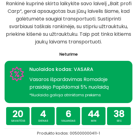
Rankinė kuprinė skirta laikykite savo laivelį „Bait profi
Carp“, gerai apsaugotas bus jūsų laivelis šiame, kad
galėtumėte saugiai transportuoti. Sustiprinti
svarbiausi taškais rankinėje, su stipriu užtrauktuku,
priekine kišenė su užtrauktuku. Taip pat tinka kitiems
jaukų laivams transportuoti.
Neturime
Nuolaidos kodas: VASARA
Vasaros išpardavimas Romadoje
prasidėjo Papildomai 5% nuolaidą
*Nuolaida galioja atrinktoms prekėms
20
4
6
44
37
SAVAITĖSS
DIENAS
VALANDAS
MIN
SEC
Produkto kodas:
005000000411-1