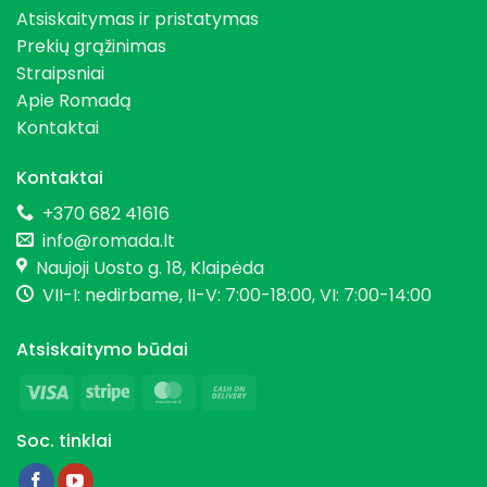
Atsiskaitymas ir pristatymas
Prekių grąžinimas
Straipsniai
Apie Romadą
Kontaktai
Kontaktai
+370 682 41616
info@romada.lt
Naujoji Uosto g. 18, Klaipėda
VII-I: nedirbame, II-V: 7:00-18:00, VI: 7:00-14:00
Atsiskaitymo būdai
Visa
Stripe
MasterCard
Cash
On
Soc. tinklai
Delivery