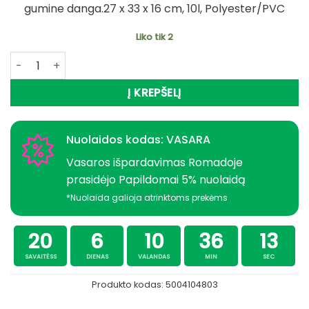
gumine danga.27 x 33 x 16 cm, 10l, Polyester/PVC
Liko tik 2
produkto kiekis: Rankinė-džiovyklė Boiliams Carp Gumu
Į KREPŠELĮ
Nuolaidos kodas: VASARA
Vasaros išpardavimas Romadoje
prasidėjo Papildomai 5% nuolaidą
*Nuolaida galioja atrinktoms prekėms
20
6
10
36
12
SAVAITĖSS
DIENAS
VALANDAS
MIN
SEC
Produkto kodas:
5004104803