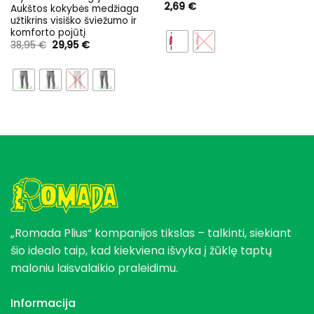
2,69
€
Aukštos kokybės medžiaga
užtikrins visiško šviežumo ir
komforto pojūtį
Original
Current
38,95
€
29,95
€
price
price
was:
is:
38,95 €.
29,95 €.
„Romada Plius“ kompanijos tikslas – talkinti, siekiant
šio idealo taip, kad kiekviena išvyka į žūklę taptų
maloniu laisvalaikio praleidimu.
Informacija