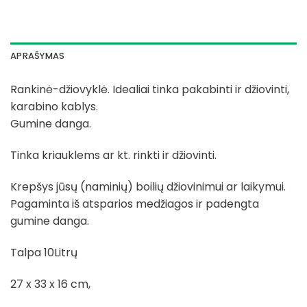
APRAŠYMAS
Rankinė-džiovyklė. Idealiai tinka pakabinti ir džiovinti,
karabino kablys.
Gumine danga.
Tinka kriauklems ar kt. rinkti ir džiovinti.
Krepšys jūsų (naminių) boilių džiovinimui ar laikymui.
Pagaminta iš atsparios medžiagos ir padengta
gumine danga.
Talpa 10Litrų
27 x 33 x 16 cm,