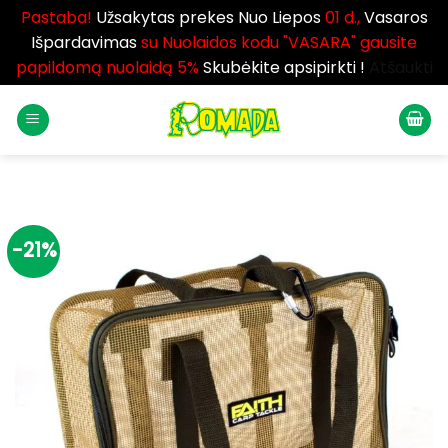
Pastaba!
Užsakytas prekes Nuo Liepos
01 d.,
Vasaros
Išpardavimas
su Nuolaidos kodu "VASARA" gausite
papildomą nuolaidą 5%
Skubėkite apsipirkti !
Atšaukti
Skip
to
content
-21%