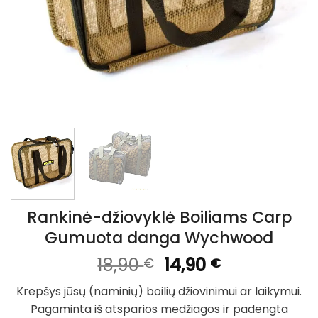
Rankinė-džiovyklė Boiliams Carp
Gumuota danga Wychwood
Original
Current
18,90
14,90
€
€
price
price
Krepšys jūsų (naminių) boilių džiovinimui ar laikymui.
was:
is:
Pagaminta iš atsparios medžiagos ir padengta
18,90 €.
14,90 €.