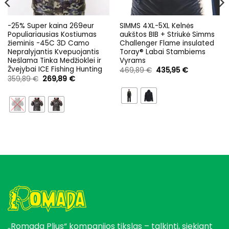
-25% Super kaina 269eur
SIMMS 4XL-5XL Kelnės
Populiariausias Kostiumas
aukštos BIB + Striukė Simms
žieminis -45C 3D Camo
Challenger Flame insulated
Nepralyjantis Kvepuojantis
Toray® Labai Stambiems
Nešlama Tinka Medžioklei ir
Vyrams
Žvejybai ICE Fishing Hunting
Original
Current
469,89
€
435,95
€
price
price
Original
Current
359,89
€
269,89
€
was:
is:
price
price
469,89 €.
435,95 €.
was:
is:
359,89 €.
269,89 €.
„Romada Plius“ kompanijos tikslas – talkinti, siekiant