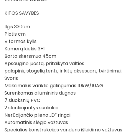
KITOS SAVYBĖS
Ilgis 330cm
Plotis cm
V formos kylis
Kamerų kiekis 3+1
Borto skersmuo 45cm
Apsauginė juosta, pritaikyta valties
palapinių,stogelių.tentų ir kitų aksesuarų tvirtinimui.
Svoris
Maksimalus variklio galingumas 10kW/10AG
Surenkamas aliumininis dugnas
7 sluoksnių PVC
2 slankiojantys suoliukai
Nerūdijančio plieno „D” ringai
Automatinis slėgio vožtuvas
Specialios konstrukcijos vandens išleidimo vožtuvas