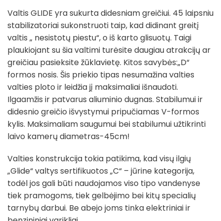
Valtis GLIDE yra sukurta didesniam greičiui. 45 laipsniu
stabilizatoriai sukonstruoti taip, kad didinant greitį
valtis „ nesistotų piestu“, o iš karto glisuotų. Taigi
plaukiojant su šia valtimi turėsite daugiau atrakcijų ar
greičiau pasieksite žūklavietę. Kitos savybės:„D“
formos nosis. Šis priekio tipas nesumažina valties
valties ploto ir leidžia jį maksimaliai išnaudoti.
Ilgaamžis ir patvarus aliuminio dugnas. Stabilumui ir
didesnio greičio išvystymui pripučiamas V-formos
kylis. Maksimaliam saugumui bei stabilumui užtikrinti
laivo kamerų diametras-45cm!
Valties konstrukcija tokia patikima, kad visų ilgių
„Glide“ valtys sertifikuotos „C“ – jūrine kategorija,
todėl jos gali būti naudojamos viso tipo vandenyse
tiek pramogoms, tiek gelbėjimo bei kitų specialių
tarnybų darbui. Be abejo joms tinka elektriniai ir
benzininiai varikliai.