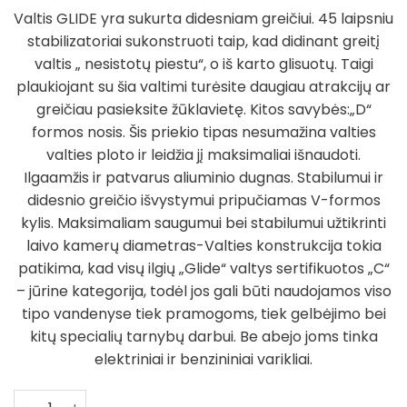
price
price
Valtis GLIDE yra sukurta didesniam greičiui. 45 laipsniu
was:
is:
stabilizatoriai sukonstruoti taip, kad didinant greitį
1.199,95 €.
999,95 €.
valtis „ nesistotų piestu“, o iš karto glisuotų. Taigi
plaukiojant su šia valtimi turėsite daugiau atrakcijų ar
greičiau pasieksite žūklavietę. Kitos savybės:„D“
formos nosis. Šis priekio tipas nesumažina valties
valties ploto ir leidžia jį maksimaliai išnaudoti.
Ilgaamžis ir patvarus aliuminio dugnas. Stabilumui ir
didesnio greičio išvystymui pripučiamas V-formos
kylis. Maksimaliam saugumui bei stabilumui užtikrinti
laivo kamerų diametras-Valties konstrukcija tokia
patikima, kad visų ilgių „Glide“ valtys sertifikuotos „C“
– jūrine kategorija, todėl jos gali būti naudojamos viso
tipo vandenyse tiek pramogoms, tiek gelbėjimo bei
kitų specialių tarnybų darbui. Be abejo joms tinka
elektriniai ir benzininiai varikliai.
produkto kiekis: GAUTA Naujiena Super kaina 999eur Prip