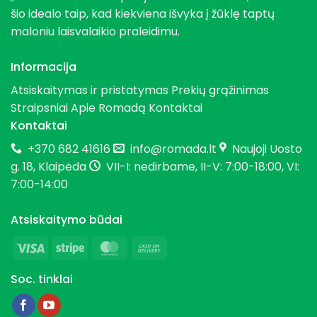
šio idealo taip, kad kiekviena išvyka į žūklę taptų
maloniu laisvalaikio praleidimu.
Informacija
Atsiskaitymas ir pristatymas
Prekių grąžinimas
Straipsniai
Apie Romadą
Kontaktai
Kontaktai
+370 682 41616
info@romada.lt
Naujoji Uosto
g. 18, Klaipėda
VII-I: nedirbame, II-V: 7:00-18:00, VI:
7:00-14:00
Atsiskaitymo būdai
Visa
Stripe
MasterCard
Cash
On
Soc. tinklai
Delivery