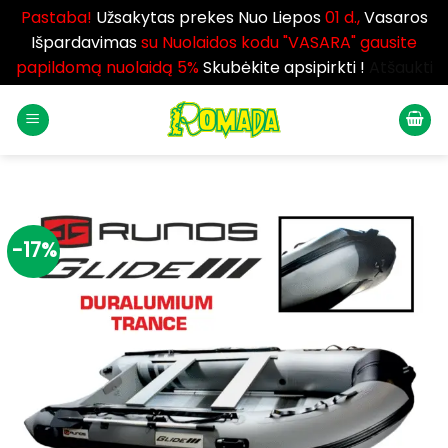
Pastaba!
Užsakytas prekes Nuo Liepos
01 d.,
Vasaros
Išpardavimas
su Nuolaidos kodu "VASARA" gausite
papildomą nuolaidą 5%
Skubėkite apsipirkti !
Atšaukti
Skip
to
content
-17%