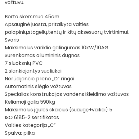
vožtuvu.
Borto skersmuo 45cm
Apsauginė juosta, pritaikyta valties
palapinių,stogelių.tentų ir kitų aksesuarų tvirtinimui.
Svoris
Maksimalus variklio galingumas 10kW/10AG
Surenkamas aliumininis dugnas
7 sluoksnių PVC
2 slankiojantys suoliukai
Nerūdijančio plieno „D” ringai
Automatinis slėgio vožtuvas
Specialios konstrukcijos vandens išleidimo vožtuvas
Keliamoji galia 590kg
Maksimalus įgulos skaičius (suaugę+vaikai) 5
ISO 6185-2 sertifikatas
Valties kategorija „C”
Spalva: pilka