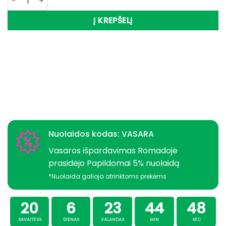
Į KREPŠELĮ
Nuolaidos kodas: VASARA
Vasaros išpardavimas Romadoje
prasidėjo Papildomai 5% nuolaidą
*Nuolaida galioja atrinktoms prekėms
20
6
23
44
48
SAVAITĖSS
DIENAS
VALANDAS
MIN
SEC