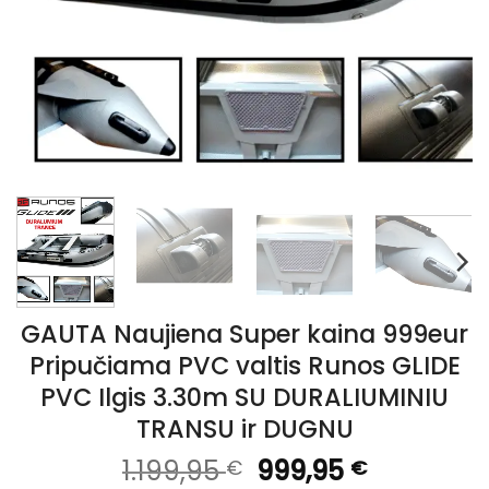
GAUTA Naujiena Super kaina 999eur
Pripučiama PVC valtis Runos GLIDE
PVC Ilgis 3.30m SU DURALIUMINIU
TRANSU ir DUGNU
Original
Current
1.199,95
999,95
€
€