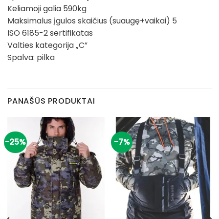
Keliamoji galia 590kg
Maksimalus įgulos skaičius (suaugę+vaikai) 5
ISO 6185-2 sertifikatas
Valties kategorija „C”
Spalva: pilka
PANAŠŪS PRODUKTAI
-25%
-7%