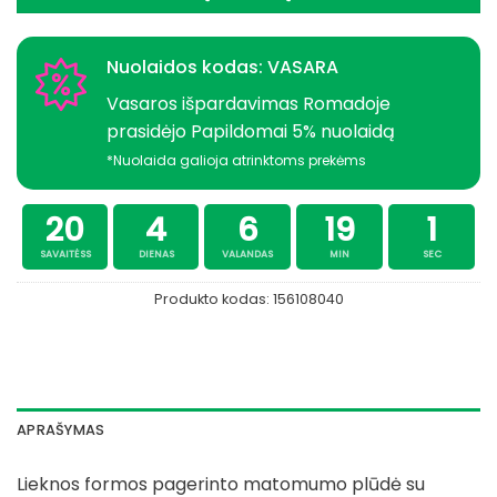
Nuolaidos kodas: VASARA
Vasaros išpardavimas Romadoje
prasidėjo Papildomai 5% nuolaidą
*Nuolaida galioja atrinktoms prekėms
20
4
6
19
1
SAVAITĖSS
DIENAS
VALANDAS
MIN
SEC
Produkto kodas:
156108040
APRAŠYMAS
Lieknos formos pagerinto matomumo plūdė su