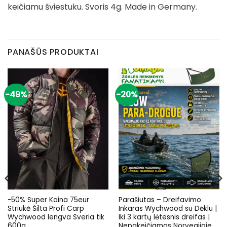
keičiamu šviestuku. Svoris 4g. Made in Germany.
PANAŠŪS PRODUKTAI
-49%
-20%
-50% Super Kaina 75eur
Parašiutas – Dreifavimo
Striukė Šilta Profi Carp
Inkaras Wychwood su Dėklu |
Wychwood lengva Sveria tik
Iki 3 kartų lėtesnis dreifas |
600g
Nepakeičiamas Norvegijoje