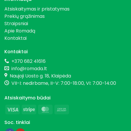
Atsiskaitymas ir pristatymas
Prekių grąžinimas
Straipsniai
Apie Romadą
Kontaktai
Kontaktai
+370 682 41616
info@romada.lt
Naujoji Uosto g. 18, Klaipėda
VII-I: nedirbame, II-V: 7:00-18:00, VI: 7:00-14:00
Atsiskaitymo būdai
Visa
Stripe
MasterCard
Cash
On
Soc. tinklai
Delivery