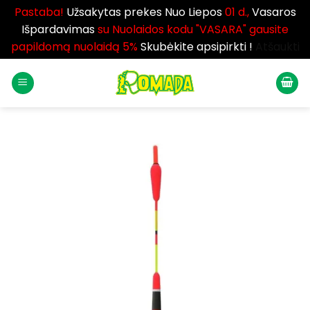
Pastaba!
Užsakytas prekes Nuo Liepos
01 d.,
Vasaros
Išpardavimas
su Nuolaidos kodu "VASARA" gausite
papildomą nuolaidą 5%
Skubėkite apsipirkti !
Atšaukti
Skip
to
content