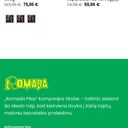
Original
Current
Original
Current
149,95
€
75,95
€
74,95
€
59,96
€
price
price
price
price
was:
is:
was:
is:
149,95 €.
75,95 €.
74,95 €.
59,96 €.
„Romada Plius“ kompanijos tikslas – talkinti, siekiant
šio idealo taip, kad kiekviena išvyka į žūklę taptų
maloniu laisvalaikio praleidimu.
Informacija