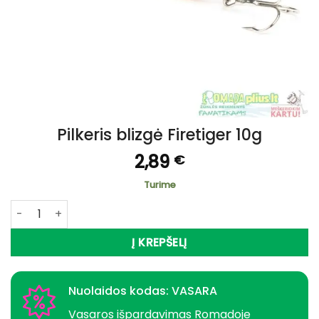
Pilkeris blizgė Firetiger 10g
2,89
€
Turime
produkto kiekis: Pilkeris blizgė Firetiger 10g
Į KREPŠELĮ
Nuolaidos kodas: VASARA
Vasaros išpardavimas Romadoje