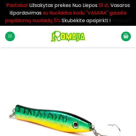
Pastaba!
Užsakytas prekes Nuo Liepos
01 d.,
Vasaros
Išpardavimas
su Nuolaidos kodu "VASARA" gausite
papildomą nuolaidą 5%
Skubėkite apsipirkti !
Atšaukti
Skip
to
content