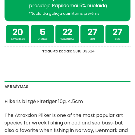
prasidėjo Papildomai 5% nuolaidą
*Nuolaida galioja atrinktoms prekėms
20
5
22
27
26
SAVAITĖSS
DIENAS
VALANDAS
MIN
SEC
Produkto kodas:
5016103624
APRAŠYMAS
Pilkeris blizgė Firetiger 10g, 4.5cm
The Atraxxion Pilker is one of the most popular art
species for wreck fishing on cod and sea bass, but
also a favorite when fishing in Norway, Denmark and