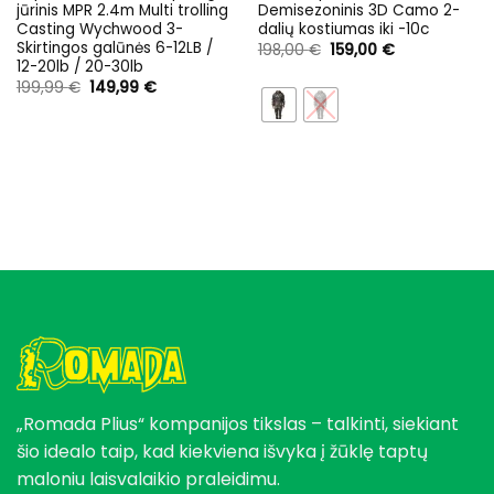
jūrinis MPR 2.4m Multi trolling
Demisezoninis 3D Camo 2-
Casting Wychwood 3-
dalių kostiumas iki -10c
Skirtingos galūnės 6-12LB /
Original
Current
198,00
€
159,00
€
price
price
12-20lb / 20-30lb
was:
is:
Original
Current
199,99
€
149,99
€
198,00 €.
159,00 €.
price
price
was:
is:
199,99 €.
149,99 €.
„Romada Plius“ kompanijos tikslas – talkinti, siekiant
šio idealo taip, kad kiekviena išvyka į žūklę taptų
maloniu laisvalaikio praleidimu.