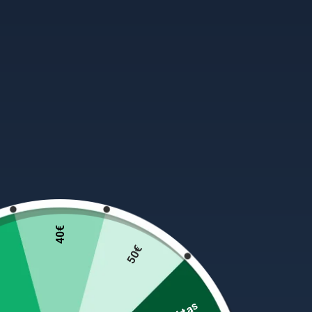
40€
50€