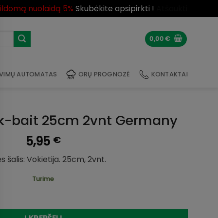
pildomą nuolaidą 5%
Skubėkite apsipirkti !
Atšaukti
0,00
€
VIMŲ AUTOMATAS
ORŲ PROGNOZĖ
KONTAKTAI
rk-bait 25cm 2vnt Germany
5,95
€
s šalis: Vokietija. 25cm, 2vnt.
Turime
 Jerk-bait 25cm 2vnt Germany