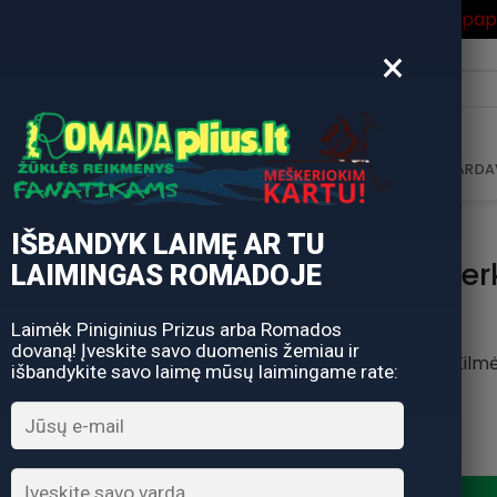
ros Išpardavimas
su Nuolaidos kodu "VASARA" gausite pa
×
i:
AVIMAS
DOVANŲ KUPONAS
DOVANŲ IDĖJOS
PARDA
IŠBANDYK LAIMĘ AR TU
Pavadėlis Je
LAIMINGAS ROMADOJE
Laimėk Piniginius Prizus arba Romados
dovaną! Įveskite savo duomenis žemiau ir
Kilmė
išbandykite savo laimę mūsų laimingame rate:
produkto kiekis: Pavadėlis