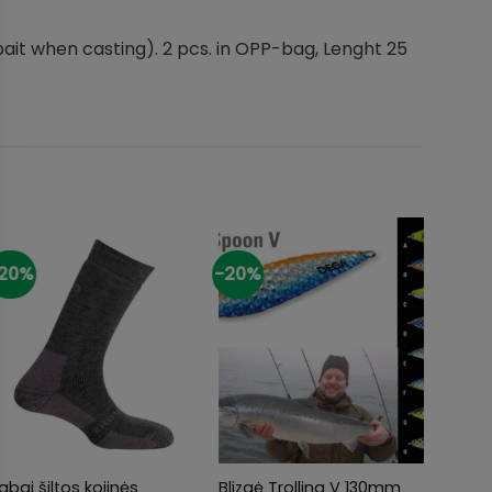
 bait when casting). 2 pcs. in OPP-bag, Lenght 25
20%
-20%
-29%
+
+
+
abai šiltos kojinės
Blizgė Trolling V 130mm
Braid