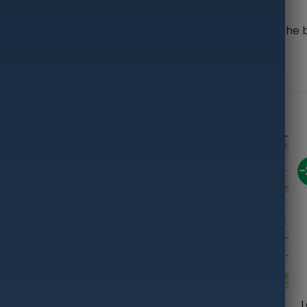
erk-bait, plugs, and spoons. (Prevents a `tangling` of the
-22%
-34%
-
+
+
-22% Super Kaina 449eur
Chart-LT 8-GB Map158
L