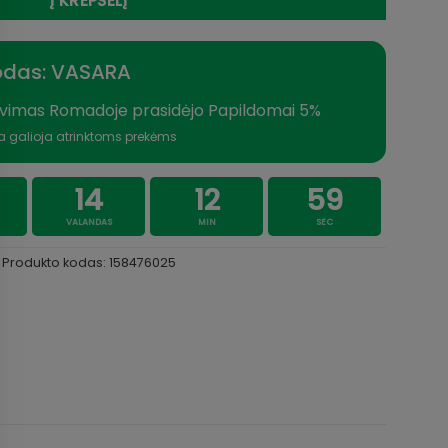
Į KREPŠELĮ
odas: VASARA
vimas Romadoje prasidėjo Papildomai 5%
a galioja atrinktoms prekėms
14
12
58
VALANDAS
MIN
SEC
Produkto kodas:
158476025