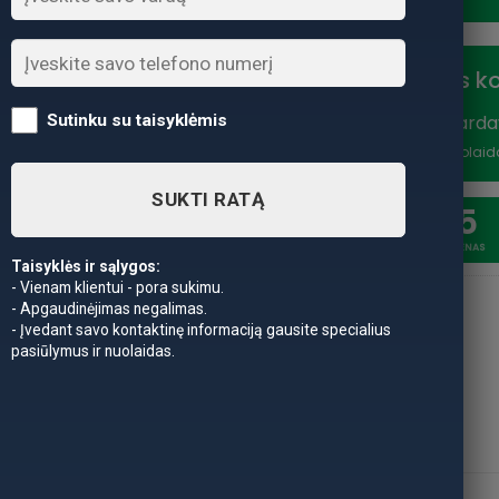
Nuolaidos k
Sutinku su taisyklėmis
Vasaros išparda
nuolaidą
*Nuolaid
SUKTI RATĄ
20
5
SAVAITĖSS
DIENAS
Taisyklės ir sąlygos:
- Vienam klientui - pora sukimu.
- Apgaudinėjimas negalimas.
- Įvedant savo kontaktinę informaciją gausite specialius
pasiūlymus ir nuolaidas.
APRAŠYMAS