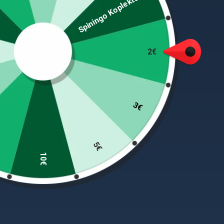
Spiningo Koplektas
Spin-Stem. Ideal for predatory-fish angling with j
cm
2€
PANAŠŪS PRODUKTAI
3€
-65%
-40%
5€
10€
-65% Super kaina 69eur
-40% Super Kaina 89eur