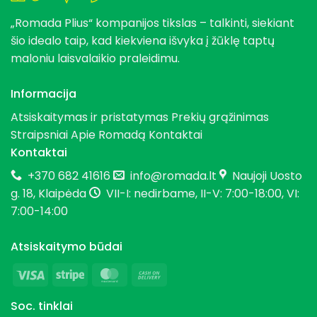
„Romada Plius“ kompanijos tikslas – talkinti, siekiant
šio idealo taip, kad kiekviena išvyka į žūklę taptų
maloniu laisvalaikio praleidimu.
Informacija
Atsiskaitymas ir pristatymas
Prekių grąžinimas
Straipsniai
Apie Romadą
Kontaktai
Kontaktai
+370 682 41616
info@romada.lt
Naujoji Uosto
g. 18, Klaipėda
VII-I: nedirbame, II-V: 7:00-18:00, VI:
7:00-14:00
Atsiskaitymo būdai
Visa
Stripe
MasterCard
Cash
On
Soc. tinklai
Delivery