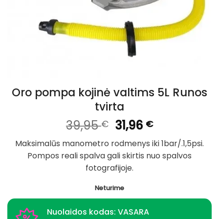
Oro pompa kojinė valtims 5L Runos
tvirta
Original
Current
39,95
31,96
€
€
price
price
Maksimalūs manometro rodmenys iki 1bar/.1,5psi.
was:
is:
Pompos reali spalva gali skirtis nuo spalvos
39,95 €.
31,96 €.
fotografijoje.
Neturime
Nuolaidos kodas: VASARA