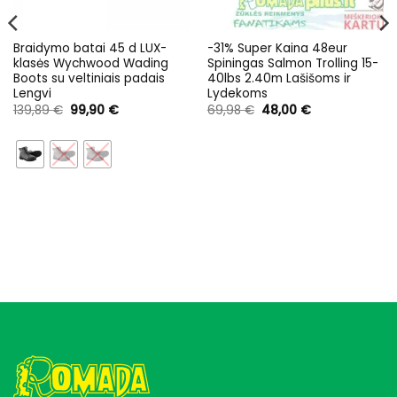
Braidymo batai 45 d LUX-
-31% Super Kaina 48eur
klasės Wychwood Wading
Spiningas Salmon Trolling 15-
Boots su veltiniais padais
40lbs 2.40m Lašišoms ir
Lengvi
Lydekoms
Original
Current
Original
Current
139,89
€
99,90
€
69,98
€
48,00
€
price
price
price
price
was:
is:
was:
is:
139,89 €.
99,90 €.
69,98 €.
48,00 €.