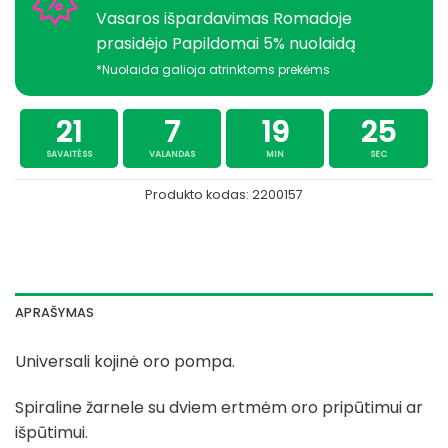
Vasaros išpardavimas Romadoje
prasidėjo Papildomai 5% nuolaidą
*Nuolaida galioja atrinktoms prekėms
21
7
19
25
SAVAITĖSS
VALANDAS
MIN
SEC
Produkto kodas:
2200157
APRAŠYMAS
Universali kojinė oro pompa.
Spiraline žarnele su dviem ertmėm oro pripūtimui ar
išpūtimui.