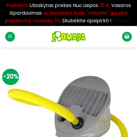
Pastaba!
Užsakytas prekes Nuo Liepos
01 d.,
Vasaros
Išpardavimas
su Nuolaidos kodu "VASARA" gausite
papildomą nuolaidą 5%
Skubėkite apsipirkti !
Atšaukti
Skip
to
content
-20%