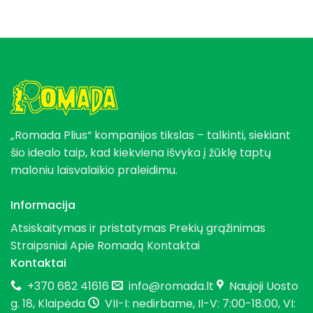
„Romada Plius“ kompanijos tikslas – talkinti, siekiant
šio idealo taip, kad kiekviena išvyka į žūklę taptų
maloniu laisvalaikio praleidimu.
Informacija
Atsiskaitymas ir pristatymas
Prekių grąžinimas
Straipsniai
Apie Romadą
Kontaktai
Kontaktai
+370 682 41616
info@romada.lt
Naujoji Uosto
g. 18, Klaipėda
VII-I: nedirbame, II-V: 7:00-18:00, VI: