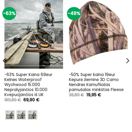
-63%
-49%
-63% Super Kaina 69eur
-50% Super kaina 19eur
Kelnės Waterproof
Kepurė žieminė 3D Camo
Wychwood 15.000
Nendrės Kamufliažas
Nepralyjančios 10.000
pamušalas minkštas Fleese
Kvepuojančios iš UK
Original
Current
38,89
€
19,95
€
price
price
Original
Current
189,89
€
69,90
€
was:
is:
price
price
38,89 €.
19,95 €.
was:
is:
189,89 €.
69,90 €.