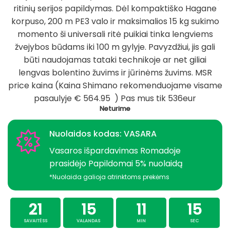
was:
is:
ritinių serijos papildymas. Dėl kompaktiško Hagane
699,90 €.
559,92 €.
korpuso, 200 m PE3 valo ir maksimalios 15 kg sukimo
momento ši universali ritė puikiai tinka lengviems
žvejybos būdams iki 100 m gylyje. Pavyzdžiui, jis gali
būti naudojamas tataki technikoje ar net giliai
lengvas bolentino žuvims ir jūrinėms žuvims. MSR
price kaina (Kaina Shimano rekomenduojame visame
pasaulyje € 564.95 ) Pas mus tik 536eur
Neturime
Nuolaidos kodas: VASARA
Vasaros išpardavimas Romadoje
prasidėjo Papildomai 5% nuolaidą
*Nuolaida galioja atrinktoms prekėms
21
15
11
14
SAVAITĖSS
VALANDAS
MIN
SEC