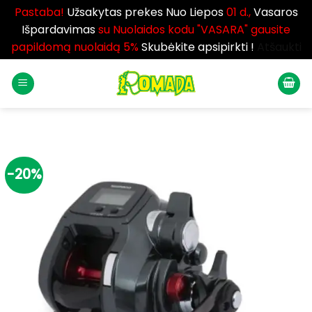
Pastaba!
Užsakytas prekes Nuo Liepos
01 d.,
Vasaros
Išpardavimas
su Nuolaidos kodu "VASARA" gausite
papildomą nuolaidą 5%
Skubėkite apsipirkti !
Atšaukti
Skip
to
content
-20%