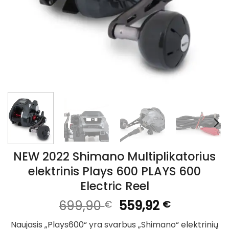
NEW 2022 Shimano Multiplikatorius
elektrinis Plays 600 PLAYS 600
Electric Reel
Original
Current
699,90
559,92
€
€
price
price
Naujasis „Plays600“ yra svarbus „Shimano“ elektrinių