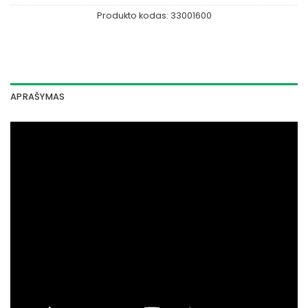
Produkto kodas:
33001600
APRAŠYMAS