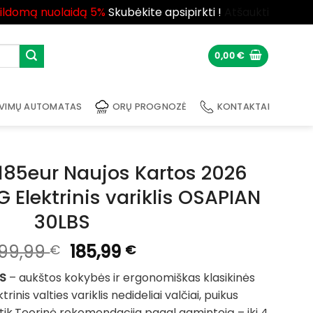
pildomą nuolaidą 5%
Skubėkite apsipirkti !
Atšaukti
0,00
€
VIMŲ AUTOMATAS
ORŲ PROGNOZĖ
KONTAKTAI
185eur Naujos Kartos 2026
Elektrinis variklis OSAPIAN
30LBS
Original
Current
99,99
185,99
€
€
price
price
BS
– aukštos kokybės ir ergonomiškas klasikinės
was:
is:
rinis valties variklis nedideliai valčiai, puikus
299,99 €.
185,99 €.
e tik.Teorinė rekomendacija pagal gamintoją – iki 4