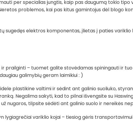
mauti per specialias jungtis, kaip pas daugumą tokio tipo var
Neretos problemos, kai pas kitus gamintojus dėl blogo k
 sugedęs elektros komponentas, įlietas į paties variklio k
ų ir prailginti – tuomet galite stovėdamas spiningauti ir tuo
 daugiau galimybių geram laimikiui : )
e plastikine valtimi ir sėdint ant galinio suoliuko, styranti
anką. Negalima sakyti, kad to pilnai išvengsite su Haswing
už nugaros, tilpsite sėdėti ant galinio suolo ir nereikės nep
 lygiagrečiai variklio kojai – tiesiog gėris transportavimu