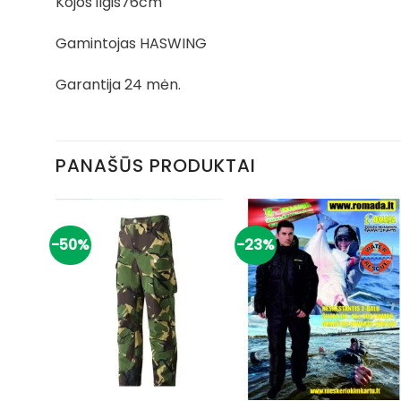
Kojos ilgis76cm
Gamintojas HASWING
Garantija 24 mėn.
PANAŠŪS PRODUKTAI
-50%
-23%
+
+