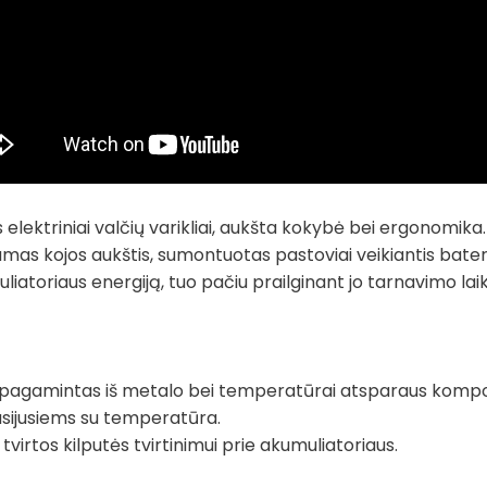
s elektriniai valčių varikliai, aukšta kokybė bei ergonomika
mas kojos aukštis, sumontuotas pastoviai veikiantis baterij
iatoriaus energiją, tuo pačiu prailginant jo tarnavimo laiką.
pagamintas iš metalo bei temperatūrai atsparaus kompozito
usijusiems su temperatūra.
r tvirtos kilputės tvirtinimui prie akumuliatoriaus.