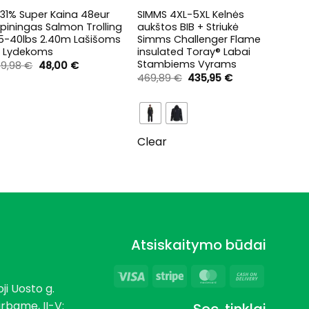
31% Super Kaina 48eur
SIMMS 4XL-5XL Kelnės
Marški
piningas Salmon Trolling
aukštos BIB + Striukė
Upėta
15-40lbs 2.40m Lašišoms
Simms Challenger Flame
29,00
ir Lydekoms
insulated Toray® Labai
Stambiems Vyrams
Original
Current
69,98
€
48,00
€
price
price
Original
Current
469,89
€
435,95
€
was:
is:
price
price
69,98 €.
48,00 €.
was:
is:
469,89 €.
435,95 €.
Clea
Clear
Atsiskaitymo būdai
Visa
Stripe
MasterCard
Cash
ji Uosto g.
On
dirbame, II-V:
Soc. tinklai