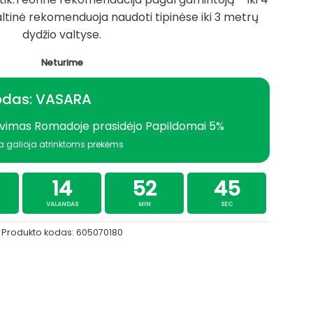
altinė rekomenduoja naudoti tipinėse iki 3 metrų
dydžio valtyse.
Neturime
odas: VASARA
vimas Romadoje prasidėjo Papildomai 5%
a galioja atrinktoms prekėms
14
52
44
VALANDAS
MIN
SEC
Produkto kodas:
605070180