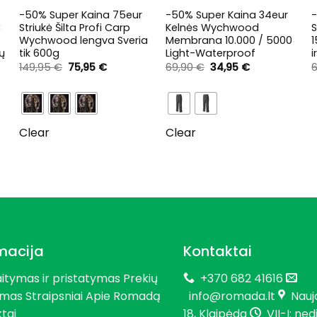
-50% Super Kaina 75eur
-50% Super Kaina 34eur
-
C
Striukė Šilta Profi Carp
Kelnės Wychwood
S
Wychwood lengva Sveria
Membrana 10.000 / 5000
ių
tik 600g
Light-Waterproof
Original
Current
Original
Current
149,95
€
75,95
€
69,90
€
34,95
€
price
price
price
price
was:
is:
was:
is:
149,95 €.
75,95 €.
69,90 €.
34,95 €.
nt
Clear
Clear
5 €.
macija
Kontaktai
aitymas ir pristatymas
Prekių
+370 682 41616
imas
Straipsniai
Apie Romadą
info@romada.lt
Naujo
tai
18, Klaipėda
VII-I: ne