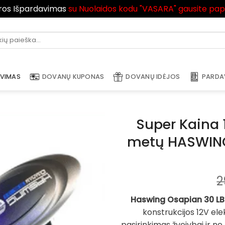
ros Išpardavimas
su Nuolaidos kodu "VASARA" gausite pa
i:
AVIMAS
DOVANŲ KUPONAS
DOVANŲ IDĖJOS
PARDA
Super Kaina 
metų HASWING 
2
Haswing Osapian 30 L
konstrukcijos 12V elekt
pasirinkimas žvejybai ir n