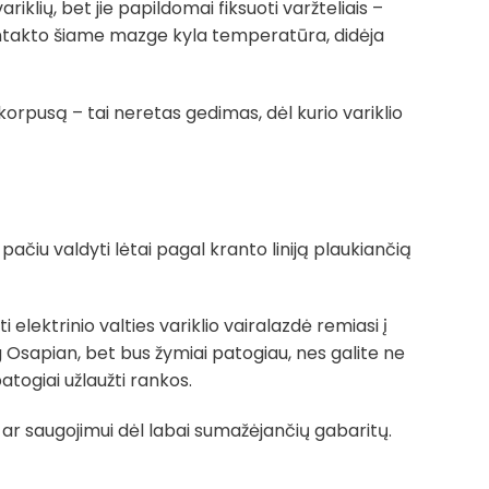
iklių, bet jie papildomai fiksuoti varžteliais –
ontakto šiame mazge kyla temperatūra, didėja
orpusą – tai neretas gedimas, dėl kurio variklio
 pačiu valdyti lėtai pagal kranto liniją plaukiančią
 elektrinio valties variklio vairalazdė remiasi į
 Osapian, bet bus žymiai patogiau, nes galite ne
atogiai užlaužti rankos.
i ar saugojimui dėl labai sumažėjančių gabaritų.