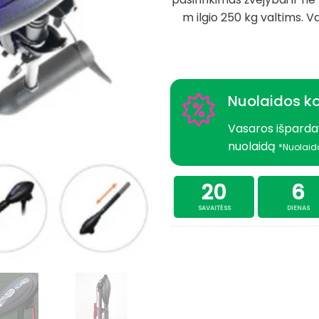
m ilgio 250 kg valtims. V
Nuolaidos k
Vasaros išparda
nuolaidą
*Nuolaid
20
6
SAVAITĖSS
DIENAS