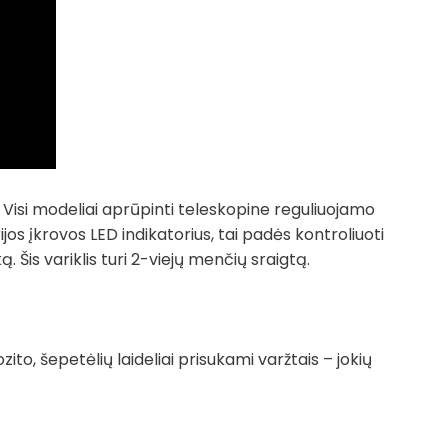
. Visi modeliai aprūpinti teleskopine reguliuojamo
os įkrovos LED indikatorius, tai padės kontroliuoti
 Šis variklis turi 2-viejų menčių sraigtą.
, šepetėlių laideliai prisukami varžtais – jokių