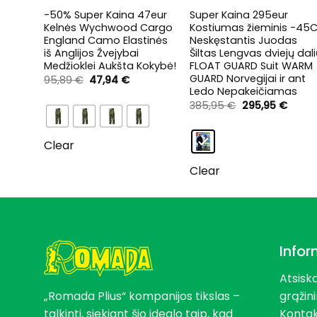
vimo
-50% Super Kaina 47eur
Super Kaina 295eur
su
Kelnės Wychwood Cargo
Kostiumas žieminis -45
esnis
England Camo Elastinės
Neskęstantis Juodas
iamas
iš Anglijos Žvejybai
Šiltas Lengvas dviejų dal
Medžioklei Aukšta Kokybė!
FLOAT GUARD Suit WARM
GUARD Norvegijai ir ant
rent
Original
Current
95,89
€
47,94
€
ce
price
price
Ledo Nepakeičiamas
was:
is:
Original
Curre
385,95
€
295,95
€
96 €.
95,89 €.
47,94 €.
price
price
was:
is:
385,95 €.
295,9
Clear
Clear
Infor
Atsisk
„Romada Plius“ kompanijos tikslas –
grąžin
talkinti, siekiant šio idealo taip, kad
Kontak