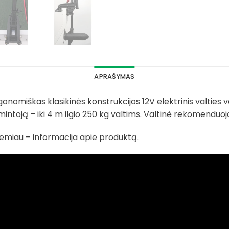
APRAŠYMAS
nomiškas klasikinės konstrukcijos 12V elektrinis valties var
intoją – iki 4 m ilgio 250 kg valtims. Valtinė rekomenduoja
žemiau – informacija apie produktą.