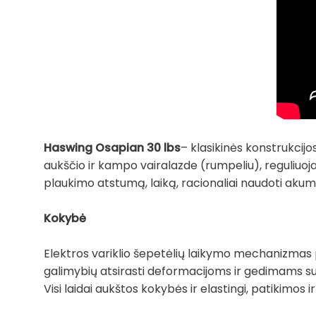
Haswing Osapian 30 lbs
– klasikinės konstrukcijo
aukščio ir kampo vairalazde (rumpeliu), reguliuoja
plaukimo atstumą, laiką, racionaliai naudoti akumul
Kokybė
Elektros variklio šepetėlių laikymo mechanizmas 
galimybių atsirasti deformacijoms ir gedimams s
Visi laidai aukštos kokybės ir elastingi, patikimos i