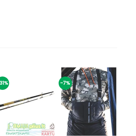
31%
-7%
-55%
+
+
+