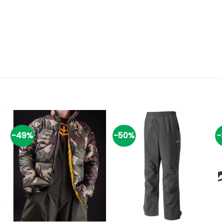
-49%
-50%
-
+
+