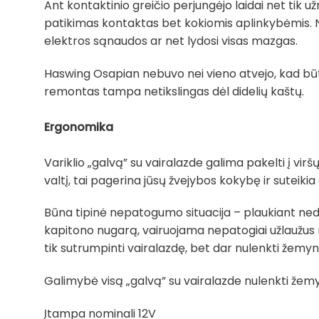
Ant kontaktinio greičio perjungėjo laidai net tik už
patikimas kontaktas bet kokiomis aplinkybėmis. 
elektros sąnaudos ar net lydosi visas mazgas.
Haswing Osapian nebuvo nei vieno atvejo, kad būtų
remontas tampa netikslingas dėl didelių kaštų.
Ergonomika
Variklio „galvą” su vairalazde galima pakelti į virš
valtį, tai pagerina jūsų žvejybos kokybę ir suteikia
Būna tipinė nepatogumo situacija – plaukiant nedidel
kapitono nugarą, vairuojama nepatogiai užlaužus r
tik sutrumpinti vairalazdę, bet dar nulenkti žemyn 
Galimybė visą „galvą” su vairalazde nulenkti žemyn
Įtampa nominali 12V