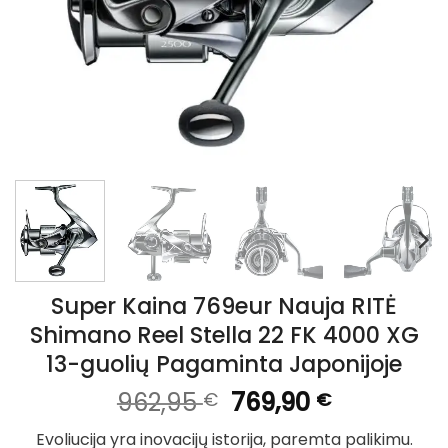
Super Kaina 769eur Nauja RITĖ
Shimano Reel Stella 22 FK 4000 XG
13-guolių Pagaminta Japonijoje
Original
Current
962,95
769,90
€
€
price
price
Evoliucija yra inovacijų istorija, paremta palikimu.