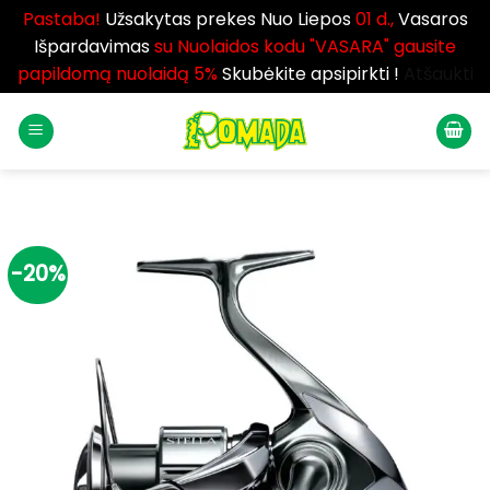
Pastaba!
Užsakytas prekes Nuo Liepos
01 d.,
Vasaros
Išpardavimas
su Nuolaidos kodu "VASARA" gausite
papildomą nuolaidą 5%
Skubėkite apsipirkti !
Atšaukti
Skip
to
content
-20%