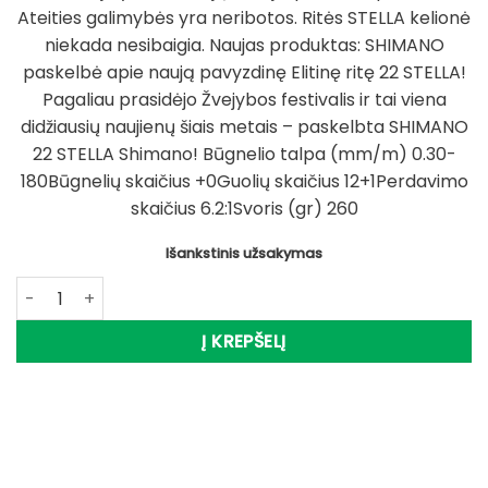
was:
is:
Ateities galimybės yra neribotos. Ritės STELLA kelionė
962,95 €.
769,90 €.
niekada nesibaigia. Naujas produktas: SHIMANO
paskelbė apie naują pavyzdinę Elitinę ritę 22 STELLA!
Pagaliau prasidėjo Žvejybos festivalis ir tai viena
didžiausių naujienų šiais metais – paskelbta SHIMANO
22 STELLA Shimano! Būgnelio talpa (mm/m) 0.30-
180Būgnelių skaičius +0Guolių skaičius 12+1Perdavimo
skaičius 6.2:1Svoris (gr) 260
Išankstinis užsakymas
produkto kiekis: Super Kaina 769eur Nauja RITĖ Shimano R
Į KREPŠELĮ