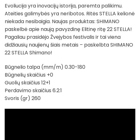
Evoliucija yra inovacijų istorija, paremta palikimu.
Ateities galimybės yra neribotos. Ritės STELLA kelionė
niekada nesibaigia. Naujas produktas: SHIMANO
paskelbė apie naują pavyzdinę Elitinę ritę 22 STELLA!
Pagaliau prasidėjo Žvejybos festivalis ir tai viena
didžiausių naujienų šiais metais – paskelbta SHIMANO
22 STELLA Shimano!
Būgnelio talpa (mm/m) 0.30-180
Būgnelių skaičius +0
Guolių skaičius 12+1
Perdavimo skaičius 6.2:1
Svoris (gr) 260