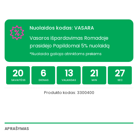
Nuolaidos kodas: VASARA
Vasaros išpardavimas Romadoje
prasidėjo Papildomai 5% nuolaidą
*Nuolaida galioja atrinktoms prekėms
20
6
13
21
26
SAVAITĖSS
DIENAS
VALANDAS
MIN
SEC
Produkto kodas:
3300400
APRAŠYMAS