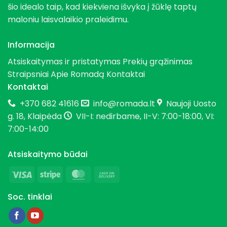
šio idealo taip, kad kiekviena išvyka į žūklę taptų
maloniu laisvalaikio praleidimu.
Informacija
Atsiskaitymas ir pristatymas
Prekių grąžinimas
Straipsniai
Apie Romadą
Kontaktai
Kontaktai
+370 682 41616
info@romada.lt
Naujoji Uosto
g. 18, Klaipėda
VII-I: nedirbame, II-V: 7:00-18:00, VI:
7:00-14:00
Atsiskaitymo būdai
Visa
Stripe
MasterCard
Cash
On
Soc. tinklai
Delivery