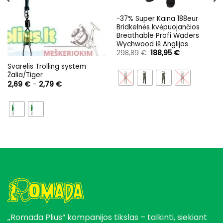
-37% Super Kaina 188eur
Bridkelnės kvėpuojančios
Breathable Profi Waders
Wychwood iš Anglijos
Original
Current
298,89
€
188,95
€
price
price
was:
is:
Svarelis Trolling system
298,89 €.
188,95 €.
Žalia/Tiger
Price
2,69
€
–
2,79
€
range:
2,69 €
through
2,79 €
„Romada Plius“ kompanijos tikslas – talkinti, siekiant