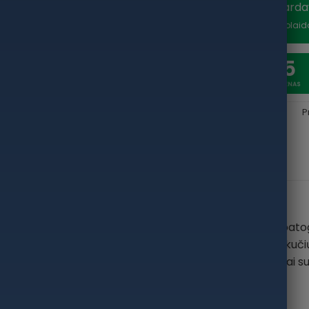
Vasaros išparda
nuolaidą
*Nuolaid
20
5
SAVAITĖSS
DIENAS
P
APRAŠYMAS
PAPILDOMA INFORMACIJA
ulnas ir pirštas yra sustiprinti, kad padidėtų atrama ir pat
 atsparūs vandeniui ir pralaidūs orui iki viršutinių akučių. 
ikrina gerą kulkšnies atramą einant nelygiu reljefu. Puikiai