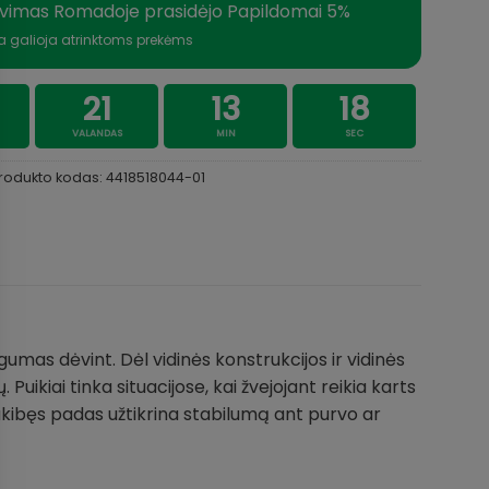
vimas Romadoje prasidėjo Papildomai 5%
a galioja atrinktoms prekėms
21
13
18
VALANDAS
MIN
SEC
rodukto kodas:
4418518044-01
ogumas dėvint. Dėl vidinės konstrukcijos ir vidinės
Puikiai tinka situacijose, kai žvejojant reikia karts
 sukibęs padas užtikrina stabilumą ant purvo ar