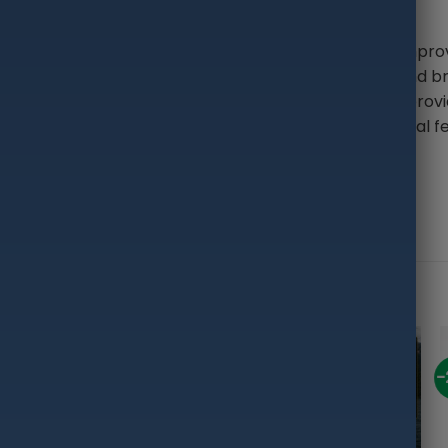
eated sole. The heel and toe areas are reinforced to imp
ne as full lining, these boots are fully waterproof and b
me to time during your fishing. The high cut bootleg prov
m grip on muddy or slippery grounds. The upper material fe
-20%
-19%
-