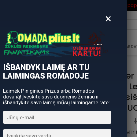
ros Išpardavimas
su Nuolaidos kodu "VASARA" gausite pa
×
i:
AVIMAS
DOVANŲ KUPONAS
DOVANŲ IDĖJOS
PARDA
IŠBANDYK LAIMĘ AR TU
-50% Super 
LAIMINGAS ROMADOJE
BATAI Labai Len
Laimėk Piniginius Prizus arba Romados
padu Visi
dovaną! Įveskite savo duomenis žemiau ir
išbandykite savo laimę mūsų laimingame rate:
KVĖPUO
DAIWA Labai lengvi ir t