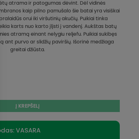
dėtų atrama ir patogumas dėvint. Dėl vidinės
195,95 €.
99,95 €.
mbranos kaip pilno pamušalo šie batai yra visiškai
alaidūs orui iki viršutinių akučių. Puikiai tinka
reikia karts nuo karto įlįsti į vandenį. Aukštas batų
nies atramą einant nelygiu reljefu. Puikiai sukibęs
ą ant purvo ar slidžių paviršių. Išorinė medžiaga
greitai džiūsta.
 Kaina 99eur NAUJI DAIWA BATAI Labai Lengvi ir Tvirti Batai
Į KREPŠELĮ
odas: VASARA