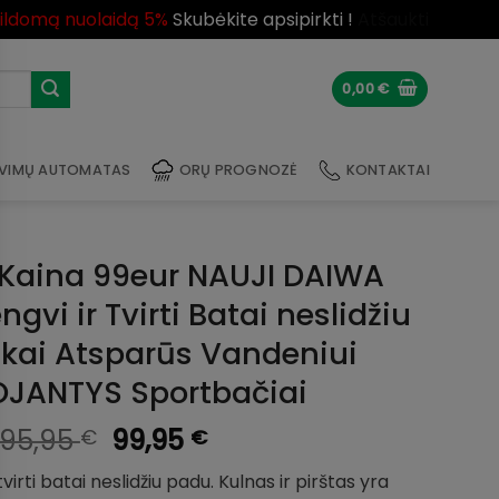
pildomą nuolaidą 5%
Skubėkite apsipirkti !
Atšaukti
0,00
€
VIMŲ AUTOMATAS
ORŲ PROGNOZĖ
KONTAKTAI
Kaina 99eur NAUJI DAIWA
gvi ir Tvirti Batai neslidžiu
škai Atsparūs Vandeniui
JANTYS Sportbačiai
Original
Current
195,95
99,95
€
€
price
price
virti batai neslidžiu padu. Kulnas ir pirštas yra
was:
is: