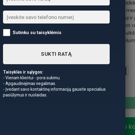
sustiprinti, kad padi
konstrukcijos ir vidinės me
atsparūs vandeniui ir pr
situacijose, kai žvejojant 
pjūvis užtikrina gerą kulkš
Sutinku su taisyklėmis
padas užtikrina stabilum
SUKTI RATĄ
Dydis 2
Taisyklės ir sąlygos:
- Vienam klientui - pora sukimu.
- Apgaudinėjimas negalimas.
produkto kiekis: -50% Super
- Įvedant savo kontaktinę informaciją gausite specialius
pasiūlymus ir nuolaidas.
Nuolaidos k