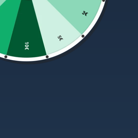
GAMINTOJAS DAIWA
3€
Very lightweight and solid walking boots with cl
inner construction and adding up an inner membra
suitable once you need to step into water from ti
5€
terrains. The cleated high grip sole supports fir
10€
Material:
synthetics
PANAŠŪS PRODUKTAI
-20%