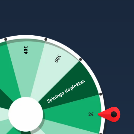
40€
50€
Spiningo Koplektas
DAIWA Labai lengvi ir tvirti batai neslidžiu padu. K
membranos kaip pilno pamušalo šie batai yra visiškai
nuo karto įlįsti į vandenį. Aukštas batų pjūvis užt
2€
slidžių paviršių. Išorinė medžiaga greitai džiūsta.
Spalva: pilka/juoda