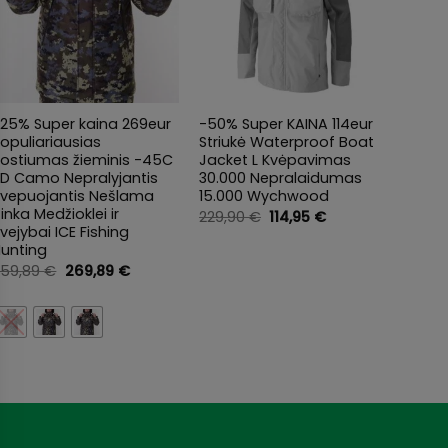
+
+
+
-25% Super kaina 269eur
-50% Super KAINA 114eur
Super 
opuliariausias
Striukė Waterproof Boat
Lašiš
Kostiumas žieminis -45C
Jacket L Kvėpavimas
23g U
3D Camo Nepralyjantis
30.000 Nepralaidumas
16,95
Kvepuojantis Nešlama
15.000 Wychwood
inka Medžioklei ir
Original
Current
229,90
€
114,95
€
price
price
vejybai ICE Fishing
was:
is:
Hunting
229,90 €.
114,95 €.
Original
Current
359,89
€
269,89
€
price
price
was:
is:
Clea
359,89 €.
269,89 €.