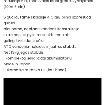
redukcija 5.1:1, todėl valas labai greitai vyniojamas
(190m/min)
8 guoliai, tame skaičiuje 4 CRBB pilnai užpresuoti
guoliai
plaunama, nebijanti vandens konstrukcija
skaitmeninis gylio matuoklis metrais
galingi tvirti dantračiai
ATD vandeniui nelaidus ir jautrus stabdis
Net 13kg jėgos stabdis
į komplektą įeina laidai akumuliatoriui
Made in Japan
Sukama kaire ranka LH (left hand)