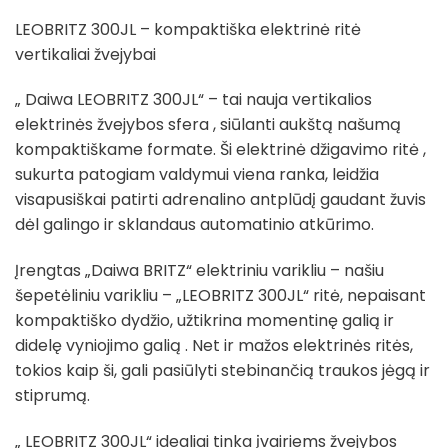
LEOBRITZ 300JL – kompaktiška elektrinė ritė
vertikaliai žvejybai
„ Daiwa LEOBRITZ 300JL“ – tai nauja vertikalios
elektrinės žvejybos sfera , siūlanti aukštą našumą
kompaktiškame formate. Ši elektrinė džigavimo ritė ,
sukurta patogiam valdymui viena ranka, leidžia
visapusiškai patirti adrenalino antplūdį gaudant žuvis
dėl galingo ir sklandaus automatinio atkūrimo.
Įrengtas „Daiwa BRITZ“ elektriniu varikliu – našiu
šepetėliniu varikliu – „LEOBRITZ 300JL“ ritė, nepaisant
kompaktiško dydžio, užtikrina momentinę galią ir
didelę vyniojimo galią . Net ir mažos elektrinės ritės,
tokios kaip ši, gali pasiūlyti stebinančią traukos jėgą ir
stiprumą.
„ LEOBRITZ 300JL“ idealiai tinka įvairiems žvejybos