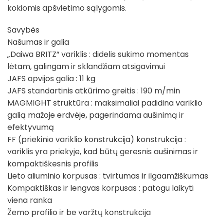
kokiomis apšvietimo sąlygomis.
Savybės
Našumas ir galia
„Daiwa BRITZ“ variklis : didelis sukimo momentas
lėtam, galingam ir sklandžiam atsigavimui
JAFS apvijos galia : 11 kg
JAFS standartinis atkūrimo greitis : 190 m/min
MAGMIGHT struktūra : maksimaliai padidina variklio
galią mažoje erdvėje, pagerindama aušinimą ir
efektyvumą
FF (priekinio variklio konstrukcija) konstrukcija :
variklis yra priekyje, kad būtų geresnis aušinimas ir
kompaktiškesnis profilis
Lieto aliuminio korpusas : tvirtumas ir ilgaamžiškumas
Kompaktiškas ir lengvas korpusas : patogu laikyti
viena ranka
Žemo profilio ir be varžtų konstrukcija