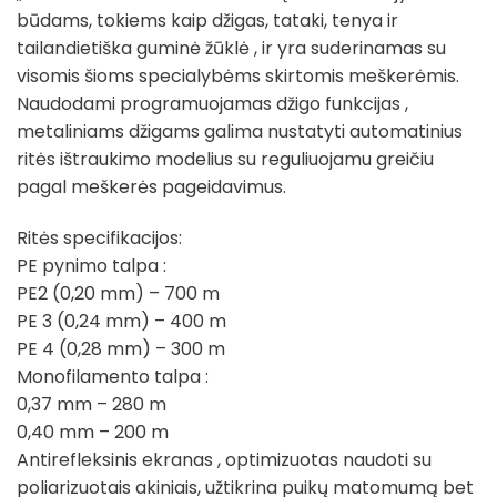
būdams, tokiems kaip džigas, tataki, tenya ir
tailandietiška guminė žūklė , ir yra suderinamas su
visomis šioms specialybėms skirtomis meškerėmis.
Naudodami programuojamas džigo funkcijas ,
metaliniams džigams galima nustatyti automatinius
ritės ištraukimo modelius su reguliuojamu greičiu
pagal meškerės pageidavimus.
Ritės specifikacijos:
PE pynimo talpa :
PE2 (0,20 mm) – 700 m
PE 3 (0,24 mm) – 400 m
PE 4 (0,28 mm) – 300 m
Monofilamento talpa :
0,37 mm – 280 m
0,40 mm – 200 m
Antirefleksinis ekranas , optimizuotas naudoti su
poliarizuotais akiniais, užtikrina puikų matomumą bet