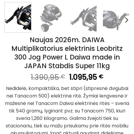
Naujas 2026m. DAIWA
Multiplikatorius elektrinis Leobritz
300 Jog Power L Daiwa made in
JAPAN Stabdis Super 11kg
Original
Current
1.390,95
1.095,95
€
€
price
price
Nedidelė, kompaktiška, bet stipri (stipresnė dvigubai
was:
is:
nei Tanacom 500) elektrinė ritė. Žymiai lengvesnė ir
1.390,95 €.
1.095,95 
mažesnė nei Tanacom Daiwa elektrinės ritės – sveria
tik 540 gramų, lyginant pvz. su Tanacom 750, kiuri
sveria 1,260 kilogramo. Galima žvejoti tiek su
stacionariu, tiek su mažu prisukamu prie ritės mobiliu
akumuliatoriumi. Ypač aktuali gaudant dideliame