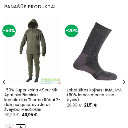
PANAŠŪS PRODUKTAI
-50%
-20%
-50% Super kaina 49eur Šilti
Labai šiltos kojinės HIMALAYA
Apatiniai žieminiai
(80% lamos merino vilna
komplektas Thermo Rūbai 2-
dydis)
dalių su gauptuvu Jenzi
Original
Current
26,89
€
21,51
€
price
price
Žvejybai Medžioklei
was:
is:
Original
Current
99,89
€
49,95
€
26,89 €.
21,51 €.
price
price
was:
is:
99,89 €.
49,95 €.