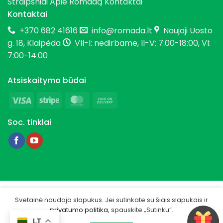
Straipsniai
Apie Romadą
Kontaktai
Kontaktai
+370 682 41616
info@romada.lt
Naujoji Uosto
g. 18, Klaipėda
VII-I: nedirbame, II-V: 7:00-18:00, VI:
7:00-14:00
Atsiskaitymo būdai
Visa
Stripe
MasterCard
Cash
On
Soc. tinklai
Delivery
Copyright 2026 © Romada.lt
Svetainė naudoja slapukus. Jei sutinkate su šiais slapukais ir
privatumo politika
, spauskite „Sutinku“.
Privatumo politika
LT