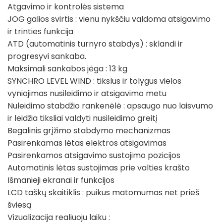
Atgavimo ir kontrolės sistema
JOG galios svirtis : vienu nykščiu valdoma atsigavimo
ir trinties funkcija
ATD (automatinis turnyro stabdys) : sklandi ir
progresyvi sankaba.
Maksimali sankabos jėga : 13 kg
SYNCHRO LEVEL WIND : tikslus ir tolygus vielos
vyniojimas nusileidimo ir atsigavimo metu
Nuleidimo stabdžio rankenėlė : apsaugo nuo laisvumo
ir leidžia tiksliai valdyti nusileidimo greitį
Begalinis grįžimo stabdymo mechanizmas
Pasirenkamas lėtas elektros atsigavimas
Pasirenkamos atsigavimo sustojimo pozicijos
Automatinis lėtas sustojimas prie valties krašto
Išmanieji ekranai ir funkcijos
LCD taškų skaitiklis : puikus matomumas net prieš
šviesą
Vizualizacija realiuoju laiku :