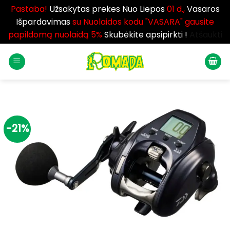
Pastaba!
Užsakytas prekes Nuo Liepos
01 d.,
Vasaros
Išpardavimas
su Nuolaidos kodu "VASARA" gausite
papildomą nuolaidą 5%
Skubėkite apsipirkti !
Atšaukti
Skip
to
content
-21%