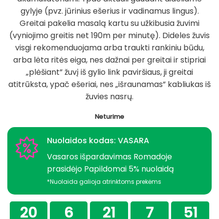
gylyje (pvz. jūrinius ešerius ir vadinamus lingus).
Greitai pakelia masalą kartu su užkibusia žuvimi
(vyniojimo greitis net 190m per minutę). Dideles žuvis
visgi rekomenduojama arba traukti rankiniu būdu,
arba lėta ritės eiga, nes dažnai per greitai ir stipriai
„plėšiant” žuvį iš gylio link paviršiaus, ji greitai
atitrūksta, ypač ešeriai, nes „išraunamas” kabliukas iš
žuvies nasrų.
Neturime
Nuolaidos kodas: VASARA
Vasaros išpardavimas Romadoje
prasidėjo Papildomai 5% nuolaidą
*Nuolaida galioja atrinktoms prekėms
20
6
21
7
50