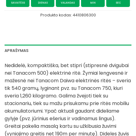
SAVAITĖSS
DIENAS
VALANDAS
MIN
SEC
Produkto kodas:
4410806300
APRAŠYMAS
Nedidelė, kompaktiška, bet stipri (stipresnė dvigubai
nei Tanacom 500) elektrinė ritė. Žymiai lengvesnė ir
mažesnė nei Tanacom Daiwa elektrinės ritės – sveria
tik 540 gramų, lyginant pvz. su Tanacom 750, kiuri
sveria 1,260 kilogramo. Galima žvejoti tiek su
stacionariu, tiek su mažu prisukamu prie ritės mobiliu
akumuliatoriumi. Ypač aktuali gaudant dideliame
gylyje (pvz. jūrinius ešerius ir vadinamus lingus).
Greitai pakelia masalą kartu su užkibusia žuvimi
(vyniojimo greitis net 190m per minutę). Dideles žuvis