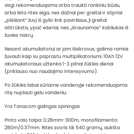
visgi rekomenduojama arba traukti rankiniu būdu,
arba lėta ritės eiga, nes dažnai per greitai ir stipriai
„plėšiant” žuvį iš gylio link paviršiaus, ji greitai
atitrūksta, ypač ešeriai, nes „išraunamas” kabliukas iš
žuvies nasrų.
Nesant akumuliatoriui ar jam išsikrovus, galima ramiai
žuvauti kaip su paprastu multiplikatoriumi. 10Ah 12V
akumuliatoriaus užtenka 1-3 pilnai žūklės dienai
(priklauso nuo naudojimo intensyvumo).
Po žūklės labai sūriame vandenyje rekomenduojama
ritę nuplauti gėlu vandeniu.
Yra Tanacom galingas spiningas
Pinto valo talpa: 0.28mm-300m, monofilamento:
280m/0.37mm. Ritės svoris tik 540 gramų, aukšta