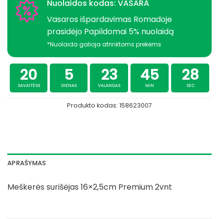
Nuolaidos kodas: VASARA
Vasaros išpardavimas Romadoje
prasidėjo Papildomai 5% nuolaidą
*Nuolaida galioja atrinktoms prekėms
20
5
23
45
28
SAVAITĖSS
DIENAS
VALANDAS
MIN
SEC
Produkto kodas:
158623007
APRAŠYMAS
Meškerės surišėjas 16×2,5cm Premium 2vnt