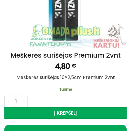
Meškerės surišėjas Premium 2vnt
4,80
€
Meškerės surišėjas 16×2,5cm Premium 2vnt
Turime
produkto kiekis: Meškerės surišėjas Premium 2vnt
Į KREPŠELĮ