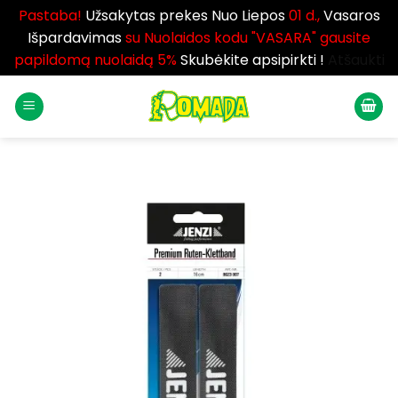
Pastaba!
Užsakytas prekes Nuo Liepos
01 d.,
Vasaros
Išpardavimas
su Nuolaidos kodu "VASARA" gausite
papildomą nuolaidą 5%
Skubėkite apsipirkti !
Atšaukti
Skip
to
content