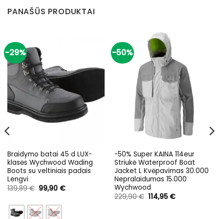
PANAŠŪS PRODUKTAI
-29%
-50%
Braidymo batai 45 d LUX-
-50% Super KAINA 114eur
klasės Wychwood Wading
Striukė Waterproof Boat
Boots su veltiniais padais
Jacket L Kvėpavimas 30.000
Lengvi
Nepralaidumas 15.000
Wychwood
Original
Current
139,89
€
99,90
€
price
price
Original
Current
229,90
€
114,95
€
was:
is:
price
price
139,89 €.
99,90 €.
was:
is:
229,90 €.
114,95 €.