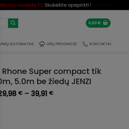
pildomą nuolaidą 5%
Skubėkite apsipirkti !
Atšaukti
0,00
€
VIMŲ AUTOMATAS
ORŲ PROGNOZĖ
KONTAKTAI
e Rhone Super compact tik
0m, 5.0m be žiedų JENZI
Price
29,98
–
39,91
€
€
range:
29,98 €
through
39,91 €