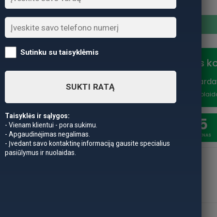
produkto kiekis: Meškerė Te
Sutinku su taisyklėmis
Nuolaidos k
Vasaros išparda
SUKTI RATĄ
nuolaidą
*Nuolaid
Taisyklės ir sąlygos:
20
5
- Vienam klientui - pora sukimu.
- Apgaudinėjimas negalimas.
SAVAITĖSS
DIENAS
- Įvedant savo kontaktinę informaciją gausite specialius
pasiūlymus ir nuolaidas.
APRAŠYMAS
PAPILDOMA INFORMACIJA