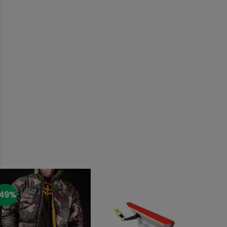
49%
-7%