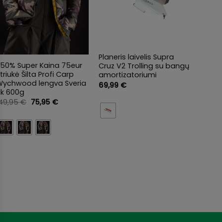
+
+
+
Planeris laivelis Supra
-50% Super Kaina 75eur
SIMMS
Cruz V2 Trolling su bangų
triukė Šilta Profi Carp
aukšto
amortizatoriumi
Wychwood lengva Sveria
Simms
69,99
€
ik 600g
insul
Stam
Original
Current
149,95
€
75,95
€
price
price
469,
was:
is:
149,95 €.
75,95 €.
Clea