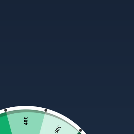
40€
50€