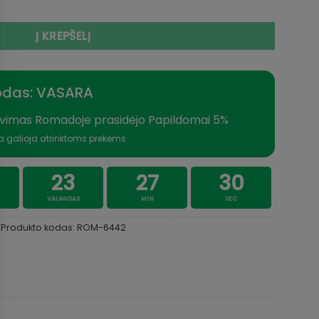
le Rhone Super compact tik 49cm / 4.0m, 5.0m be žiedų JENZ
Į KREPŠELĮ
odas: VASARA
vimas Romadoje prasidėjo Papildomai 5%
a galioja atrinktoms prekėms
23
27
30
VALANDAS
MIN
SEC
Produkto kodas:
ROM-6442