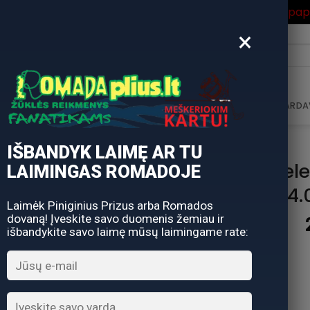
ros Išpardavimas
su Nuolaidos kodu "VASARA" gausite pa
×
i:
AVIMAS
DOVANŲ KUPONAS
DOVANŲ IDĖJOS
PARDA
IŠBANDYK LAIMĘ AR TU
Meškerė Tel
LAIMINGAS ROMADOJE
49cm / 4.
Laimėk Piniginius Prizus arba Romados
dovaną! Įveskite savo duomenis žemiau ir
išbandykite savo laimę mūsų laimingame rate:
Ilgis