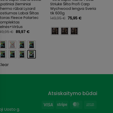
patiniai žieminiai
Striukė Šilta Profi Carp
Demis
Thermo rūbai Lyzard
Wychwood lengva Sveria
2-dali
ostiumas Labai Šiltas
tik 600g
198,0
toras Fleece Polartec
Original
Current
149,95
€
75,95
€
price
price
Komplektas
was:
is:
elnės+Viršus
149,95 €.
75,95 €.
Original
Current
149,95
€
89,97
€
price
price
Clea
was:
is:
149,95 €.
89,97 €.
Clear
Atsiskaitymo būdai
Visa
Stripe
MasterCard
Cash
ji Uosto g.
On