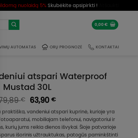
pildomą nuolaidą 5%
Skubėkite apsipirkti !
Atšaukti
0,00
€
VIMŲ AUTOMATAS
ORŲ PROGNOZĖ
KONTAKTAI
deniui atspari Waterproof
Mustad 30L
Original
Current
79,89
63,90
€
€
price
price
raktiška, vandeniui atspari kuprinė, kurioje yra
was:
is:
otoaparatui, mobiliajam telefonui, navigatoriui ir
79,89 €.
63,90 €.
 kurių jums reikia dienos išvykai. Šioje patvarioje
sparus išorinis užtrauktukas, patogūs paminkštinti