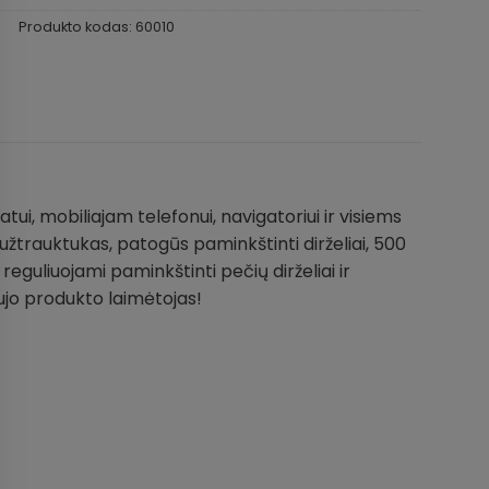
Produkto kodas:
60010
ui, mobiliajam telefonui, navigatoriui ir visiems
 užtrauktukas, patogūs paminkštinti dirželiai, 500
eguliuojami paminkštinti pečių dirželiai ir
ujo produkto laimėtojas!