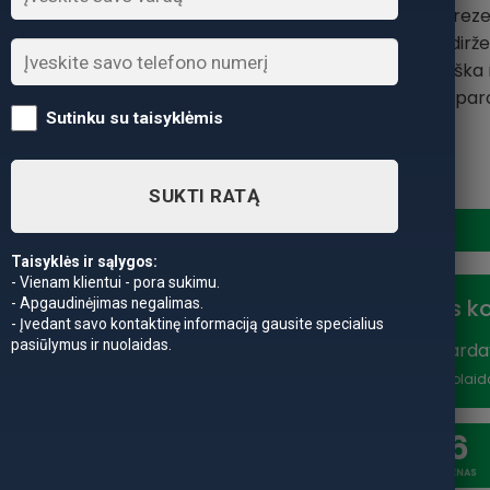
dirželiai, 500 Denier brez
kišenė, užsegamas diržel
pečių dirželiai ir praktiš
reikmenų prekybos parod
Sutinku su taisyklėmis
produkto kiekis: Kuprinė va
SUKTI RATĄ
Taisyklės ir sąlygos:
- Vienam klientui - pora sukimu.
Nuolaidos k
- Apgaudinėjimas negalimas.
- Įvedant savo kontaktinę informaciją gausite specialius
pasiūlymus ir nuolaidas.
Vasaros išparda
nuolaidą
*Nuolaid
20
6
SAVAITĖSS
DIENAS