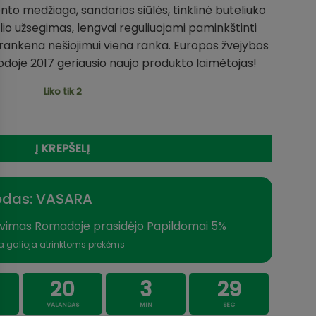
ento medžiaga, sandarios siūlės, tinklinė buteliuko
io užsegimas, lengvai reguliuojami paminkštinti
ka rankena nešiojimui viena ranka. Europos žvejybos
oje 2017 geriausio naujo produkto laimėtojas!
Liko tik 2
ndeniui atspari Waterproof Mustad 30L
Į KREPŠELĮ
odas: VASARA
vimas Romadoje prasidėjo Papildomai 5%
a galioja atrinktoms prekėms
20
3
29
VALANDAS
MIN
SEC