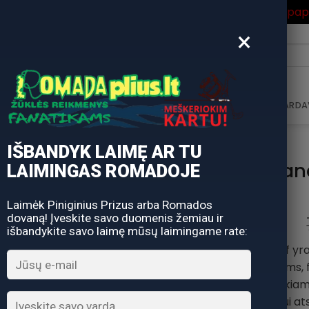
ros Išpardavimas
su Nuolaidos kodu "VASARA" gausite pa
×
i:
AVIMAS
DOVANŲ KUPONAS
DOVANŲ IDĖJOS
PARDA
IŠBANDYK LAIMĘ AR TU
Kuprinė van
LAIMINGAS ROMADOJE
Laimėk Piniginius Prizus arba Romados
dovaną! Įveskite savo duomenis žemiau ir
išbandykite savo laimę mūsų laimingame rate:
Mustad's Waterproof yra p
daug vietos drabužiams, f
visiems žvejybos įrankiams,
kuprinėje yra vandeniui at