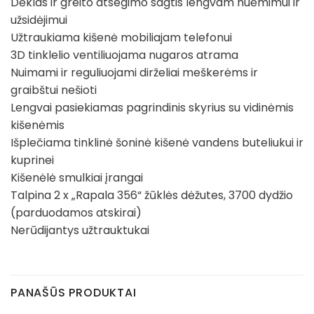
Dėklas ir greito atsegimo sagtis lengvam nuėmimui ir
užsidėjimui
Užtraukiama kišenė mobiliajam telefonui
3D tinklelio ventiliuojama nugaros atrama
Nuimami ir reguliuojami dirželiai meškerėms ir
graibštui nešioti
Lengvai pasiekiamas pagrindinis skyrius su vidinėmis
kišenėmis
Išplečiama tinklinė šoninė kišenė vandens buteliukui ir
kuprinei
Kišenėlė smulkiai įrangai
Talpina 2 x „Rapala 356“ žūklės dėžutes, 3700 dydžio
(parduodamos atskirai)
Nerūdijantys užtrauktukai
PANAŠŪS PRODUKTAI