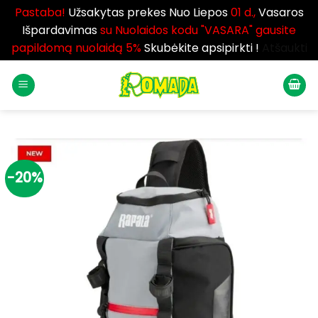
Pastaba!
Užsakytas prekes Nuo Liepos
01 d.,
Vasaros
Išpardavimas
su Nuolaidos kodu "VASARA" gausite
papildomą nuolaidą 5%
Skubėkite apsipirkti !
Atšaukti
Skip
to
content
-20%