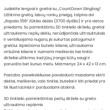
Judėkite lengvai ir greitai su „CountDown Slingbag“.
Užtikrina greitą, laisvų rankų prieigą, talpina dvi
„Rapala 356“ žūklės dėžės (3700 dydžio) ir yra vietos
priedams. Su paminkštintu 3D tinklelio dirželiu, greitai
užtraukiamu replių dėklu, nerūdijančiais užtrauktukais
ir ventiliuojama nugara, jis sukurtas patogumui ir
greičiui. Išplečiama butelio kišenė, užtraukiama
viršutinė kišenė ir nuimami meškerės bei tinklo
dirželiai užtikrina, kad jūsų įranga būtų saugi ir
paruošta bet kuriuo metu. Matmenys: 24 x 42 x 13 cm.
Pastaba: paveikslėliuose pavaizduoti masalams skirti
dėklai, meškerės, valo tinklai, buteliai ir kiti priedai yra
tik iliustraciniai ir parduodami atskirai.
3D tinklelio paminkštintas pečių dirželis su greito
užtraukimo replėmis