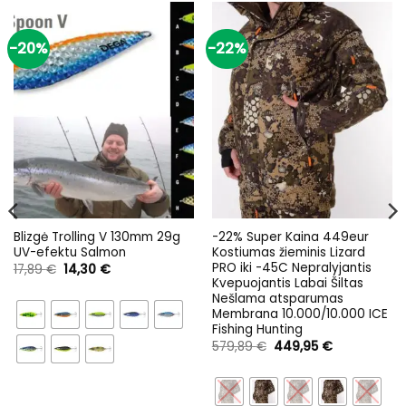
-20%
-22%
Blizgė Trolling V 130mm 29g
-22% Super Kaina 449eur
UV-efektu Salmon
Kostiumas žieminis Lizard
PRO iki -45C Nepralyjantis
Original
Current
17,89
€
14,30
€
price
price
Kvepuojantis Labai Šiltas
was:
is:
Nešlama atsparumas
17,89 €.
14,30 €.
Membrana 10.000/10.000 ICE
Fishing Hunting
Original
Current
579,89
€
449,95
€
price
price
was:
is:
579,89 €.
449,95 €.