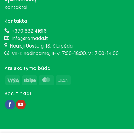
Kontaktai
Kontaktai
+370 682 41616
info@romada.lt
Naujoji Uosto g. 18, Klaipėda
VII-I: nedirbame, II-V: 7:00-18:00, VI: 7:00-14:00
Atsiskaitymo būdai
Visa
Stripe
MasterCard
Cash
On
Soc. tinklai
Delivery