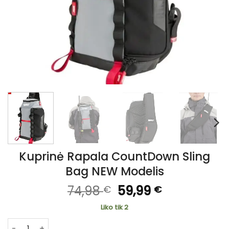
Kuprinė Rapala CountDown Sling
Bag NEW Modelis
Original
Current
74,98
59,99
€
€
price
price
Liko tik 2
was:
is:
produkto kiekis: Kuprinė Rapala CountDown Sling Bag NE
74,98 €.
59,99 €.