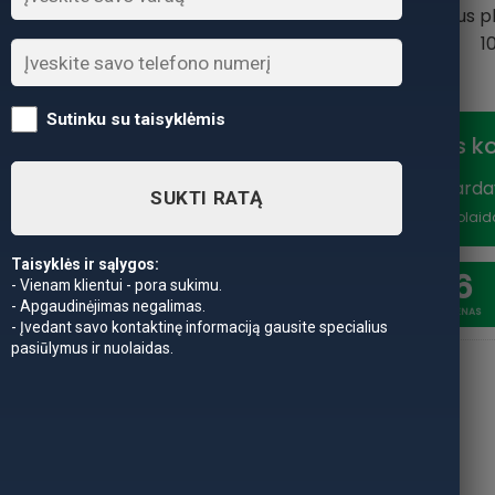
pagaminti iš lankstaus p
1
Sutinku su taisyklėmis
Nuolaidos k
Vasaros išparda
SUKTI RATĄ
nuolaidą
*Nuolaid
Taisyklės ir sąlygos:
20
6
- Vienam klientui - pora sukimu.
- Apgaudinėjimas negalimas.
SAVAITĖSS
DIENAS
- Įvedant savo kontaktinę informaciją gausite specialius
pasiūlymus ir nuolaidas.