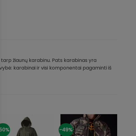
ma tarp žiaunų karabinu. Pats karabinas yra
savybė: karabinai ir visi komponentai pagaminti iš
50%
-49%
-25%