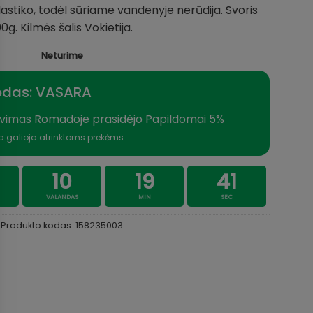
lastiko, todėl sūriame vandenyje nerūdija. Svoris
00g. Kilmės šalis Vokietija.
Neturime
odas: VASARA
vimas Romadoje prasidėjo Papildomai 5%
a galioja atrinktoms prekėms
10
19
41
VALANDAS
MIN
SEC
Produkto kodas:
158235003