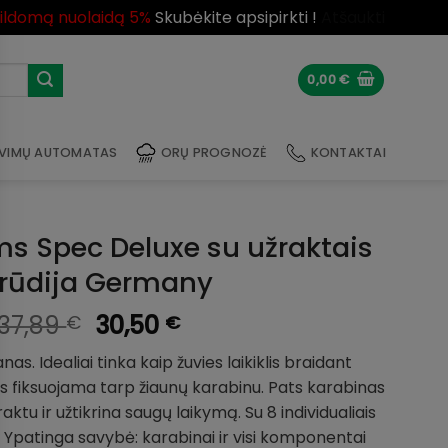
pildomą nuolaidą 5%
Skubėkite apsipirkti !
Atšaukti
0,00
€
VIMŲ AUTOMATAS
ORŲ PROGNOZĖ
KONTAKTAI
s Spec Deluxe su užraktais
rūdija Germany
Original
Current
37,89
30,50
€
€
price
price
as. Idealiai tinka kaip žuvies laikiklis braidant
was:
is:
vis fiksuojama tarp žiaunų karabinu. Pats karabinas
37,89 €.
30,50 €.
aktu ir užtikrina saugų laikymą. Su 8 individualiais
). Ypatinga savybė: karabinai ir visi komponentai