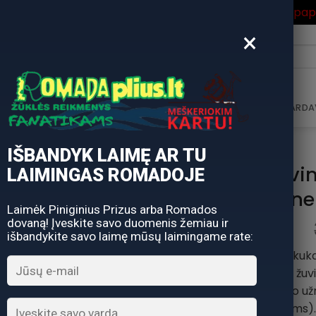
ros Išpardavimas
su Nuolaidos kodu "VASARA" gausite pa
×
i:
AVIMAS
DOVANŲ KUPONAS
DOVANŲ IDĖJOS
PARDA
IŠBANDYK LAIMĘ AR TU
Kukanas žuvim
LAIMINGAS ROMADOJE
ne
Laimėk Piniginius Prizus arba Romados
dovaną! Įveskite savo duomenis žemiau ir
išbandykite savo laimę mūsų laimingame rate:
Fish-Lock / žuvies kukan
šlakiams ir kt. Pagauta žu
yra užrakintas slydimo užr
karabinais (iki 8 žuvims