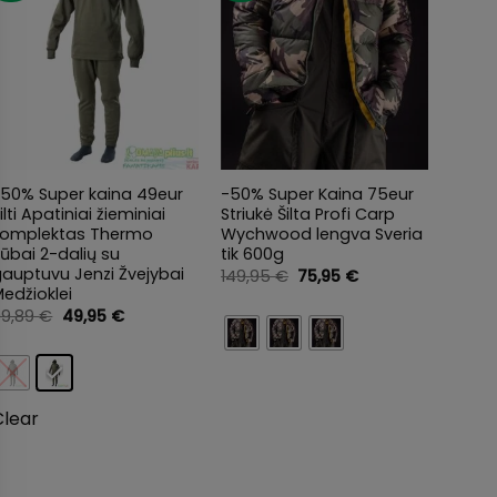
+
+
-50% Super kaina 49eur
-50% Super Kaina 75eur
-25% 
ilti Apatiniai žieminiai
Striukė Šilta Profi Carp
Popul
komplektas Thermo
Wychwood lengva Sveria
Kosti
ūbai 2-dalių su
tik 600g
3D Ca
auptuvu Jenzi Žvejybai
Kvepu
Original
Current
149,95
€
75,95
€
price
price
edžioklei
Tinka 
was:
is:
Žvejyb
Original
Current
99,89
€
49,95
€
149,95 €.
75,95 €.
price
price
Hunti
was:
is:
359,
99,89 €.
49,95 €.
Clear
Clea