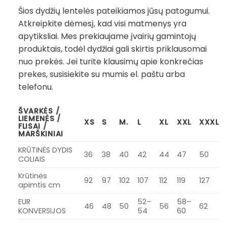
Šios dydžių lentelės pateikiamos jūsų patogumui.
Atkreipkite dėmesį, kad visi matmenys yra
apytiksliai. Mes prekiaujame įvairių gamintojų
produktais, todėl dydžiai gali skirtis priklausomai
nuo prekės. Jei turite klausimų apie konkrečias
prekes, susisiekite su mumis el. paštu arba
telefonu.
ŠVARKĖS /
LIEMENĖS /
XS
S
M.
L
XL
XXL
XXXL
FLISAI /
MARŠKINIAI
KRŪTINĖS DYDIS
36
38
40
42
44
47
50
COLIAIS
Krūtinės
92
97
102
107
112
119
127
apimtis cm
EUR
52–
58–
46
48
50
56
62
KONVERSIJOS
54
60