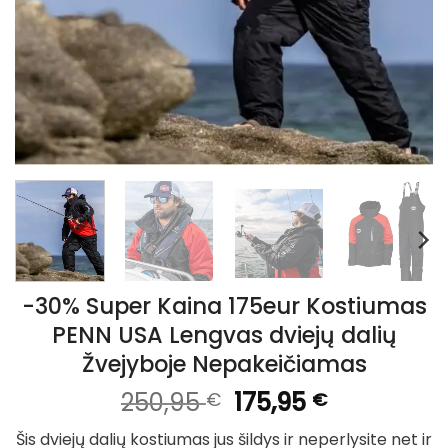
-30% Super Kaina 175eur Kostiumas
PENN USA Lengvas dviejų dalių
Žvejyboje Nepakeičiamas
Original
Current
250,95
175,95
€
€
price
price
Šis dviejų dalių kostiumas jus šildys ir neperlysite ​​net ir