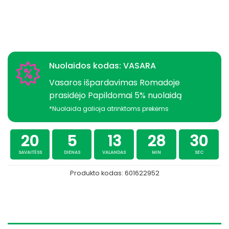
Nuolaidos kodas: VASARA
Vasaros išpardavimas Romadoje
prasidėjo Papildomai 5% nuolaidą
*Nuolaida galioja atrinktoms prekėms
20
5
13
28
30
SAVAITĖSS
DIENAS
VALANDAS
MIN
SEC
Produkto kodas:
601622952