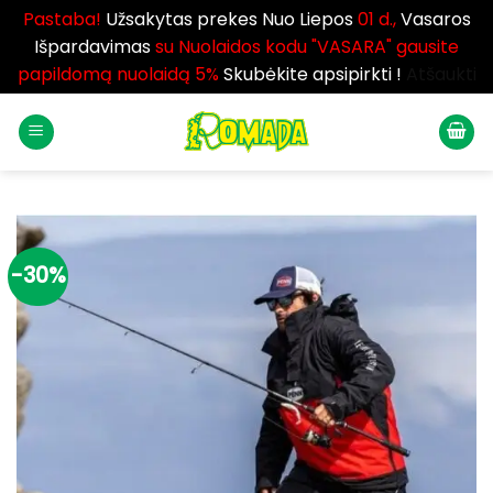
Pastaba!
Užsakytas prekes Nuo Liepos
01 d.,
Vasaros
Išpardavimas
su Nuolaidos kodu "VASARA" gausite
papildomą nuolaidą 5%
Skubėkite apsipirkti !
Atšaukti
Skip
to
content
-30%