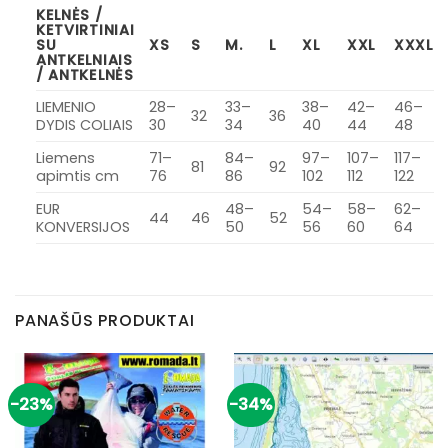
KELNĖS /
KETVIRTINIAI
SU
XS
S
M.
L
XL
XXL
XXXL
ANTKELNIAIS
/ ANTKELNĖS
LIEMENIO
28–
33–
38–
42–
46–
32
36
DYDIS COLIAIS
30
34
40
44
48
Liemens
71–
84–
97–
107–
117–
81
92
apimtis cm
76
86
102
112
122
EUR
48–
54–
58–
62–
44
46
52
KONVERSIJOS
50
56
60
64
PANAŠŪS PRODUKTAI
-23%
-34%