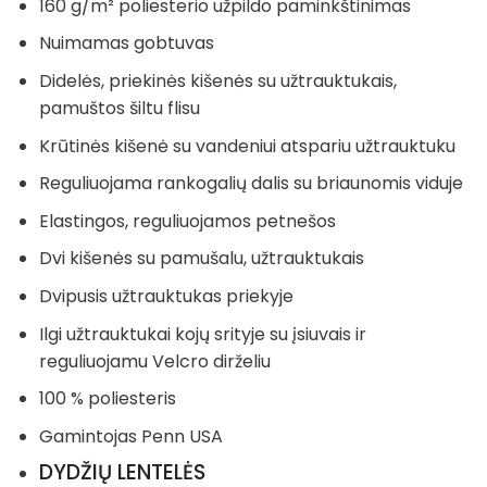
160 g/m² poliesterio užpildo paminkštinimas
Nuimamas gobtuvas
Didelės, priekinės kišenės su užtrauktukais,
pamuštos šiltu flisu
Krūtinės kišenė su vandeniui atspariu užtrauktuku
Reguliuojama rankogalių dalis su briaunomis viduje
Elastingos, reguliuojamos petnešos
Dvi kišenės su pamušalu, užtrauktukais
Dvipusis užtrauktukas priekyje
Ilgi užtrauktukai kojų srityje su įsiuvais ir
reguliuojamu Velcro dirželiu
100 % poliesteris
Gamintojas Penn USA
DYDŽIŲ LENTELĖS