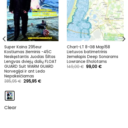
Super Kaina 295eur
Chart-LT 8-GB Map158
Kostiumas žieminis -45C
Lietuvos batimetrinis
Neskęstantis Juodas Šiltas
žemėlapis Deep Sonarams
Lengvas dviejų dalių FLOAT
Lowrance Eholotams
GUARD Suit WARM GUARD
Original
Current
149,00
€
99,00
€
price
price
Norvegijai ir ant Ledo
was:
is:
Nepakeičiamas
149,00 €.
99,00 €.
Original
Current
385,95
€
295,95
€
price
price
was:
is:
385,95 €.
295,95 €.
Clear