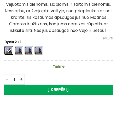
was:
is:
vėjuotomis dienomis, šlapiomis ir šaltomis dienomis.
250,95 €.
175,95 €.
Nesvarbu, ar žvejojate valtyje, nuo prieplaukos ar net
krante, šis kostiumas apsaugos jus nuo Motinos
Gamtos ir užtikrins, kad jums nereikės rūpintis, ar
išliksite šilti. Nes jūs apsaugoti nuo Vėjo ir Lietaus.
IŠVALYTI
: L
Dydis 2
Turime
produkto kiekis: -30% Super Kaina 175eur Kostiumas PENN
Į KREPŠELĮ