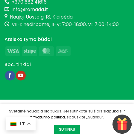
+370 682 41616
info@romada.lt
Naujoji Uosto g. 18, Klaipėda
VII-I: nedirbame, II-V: 7:00-18:00, VI: 7:00-14:00
Atsiskaitymo būdai
Visa
Stripe
MasterCard
Cash
On
Soc. tinklai
Delivery
Copyright 2026 © Romada.lt
Svetainė naudoja slapukus. Jei sutinkate su šiais slapukais ir
privatumo politika
, spauskite „Sutinku“.
Privatumo politika
LT
Sukurta -
IGSME.COM
SUTINKU