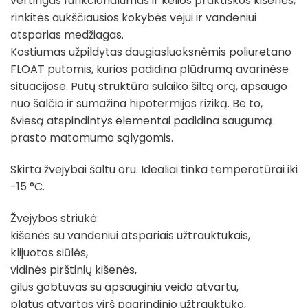
vertingas funkcionalumas ir kelios praktiškos kišenės,
rinkitės aukščiausios kokybės vėjui ir vandeniui
atsparias medžiagas.
Kostiumas užpildytas daugiasluoksnėmis poliuretano
FLOAT putomis, kurios padidina plūdrumą avarinėse
situacijose. Putų struktūra sulaiko šiltą orą, apsaugo
nuo šalčio ir sumažina hipotermijos riziką. Be to,
šviesą atspindintys elementai padidina saugumą
prasto matomumo sąlygomis.
Skirta žvejybai šaltu oru. Idealiai tinka temperatūrai iki
-15 °C.
Žvejybos striukė:
kišenės su vandeniui atspariais užtrauktukais,
klijuotos siūlės,
vidinės pirštinių kišenės,
gilus gobtuvas su apsauginiu veido atvartu,
platus atvartas virš pagrindinio užtrauktuko,