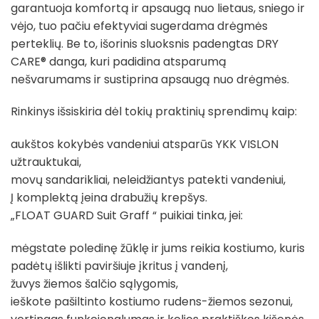
garantuoja komfortą ir apsaugą nuo lietaus, sniego ir
vėjo, tuo pačiu efektyviai sugerdama drėgmės
perteklių. Be to, išorinis sluoksnis padengtas DRY
CARE® danga, kuri padidina atsparumą
nešvarumams ir sustiprina apsaugą nuo drėgmės.
Rinkinys išsiskiria dėl tokių praktinių sprendimų kaip:
aukštos kokybės vandeniui atsparūs YKK VISLON
užtrauktukai,
movų sandarikliai, neleidžiantys patekti vandeniui,
Į komplektą įeina drabužių krepšys.
„FLOAT GUARD Suit Graff “ puikiai tinka, jei:
mėgstate poledinę žūklę ir jums reikia kostiumo, kuris
padėtų išlikti paviršiuje įkritus į vandenį,
žuvys žiemos šalčio sąlygomis,
ieškote pašiltinto kostiumo rudens-žiemos sezonui,