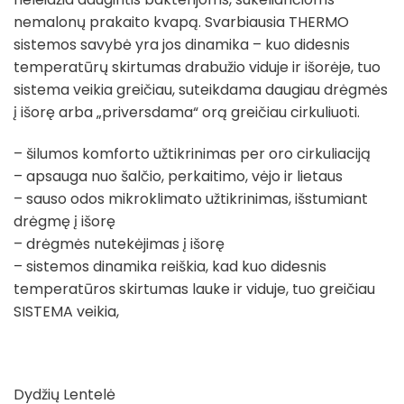
nemalonų prakaito kvapą. Svarbiausia THERMO
sistemos savybė yra jos dinamika – kuo didesnis
temperatūrų skirtumas drabužio viduje ir išorėje, tuo
sistema veikia greičiau, suteikdama daugiau drėgmės
į išorę arba „priversdama“ orą greičiau cirkuliuoti.
– šilumos komforto užtikrinimas per oro cirkuliaciją
– apsauga nuo šalčio, perkaitimo, vėjo ir lietaus
– sauso odos mikroklimato užtikrinimas, išstumiant
drėgmę į išorę
– drėgmės nutekėjimas į išorę
– sistemos dinamika reiškia, kad kuo didesnis
temperatūros skirtumas lauke ir viduje, tuo greičiau
SISTEMA veikia,
Dydžių Lentelė