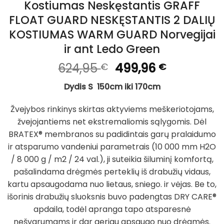
Kostiumas Neskęstantis GRAFF
FLOAT GUARD NESKĘSTANTIS 2 DALIŲ
KOSTIUMAS WARM GUARD Norvegijai
ir ant Ledo Green
Original
Current
624,95
499,96
€
€
price
price
Dydis
S 150cm iki 170cm
was:
is:
624,95 €.
499,96 €.
Žvejybos rinkinys skirtas aktyviems meškeriotojams,
žvejojantiems net ekstremaliomis sąlygomis. Dėl
BRATEX® membranos su padidintais garų pralaidumo
ir atsparumo vandeniui parametrais (10 000 mm H2O
/ 8 000 g / m2 / 24 val.), ji suteikia šiluminį komfortą,
pašalindama drėgmės perteklių iš drabužių vidaus,
kartu apsaugodama nuo lietaus, sniego. ir vėjas. Be to,
išorinis drabužių sluoksnis buvo padengtas DRY CARE®
apdaila, todėl apranga tapo atsparesnė
nešvarumams ir dar geriau apsaugo nuo drėgmės.