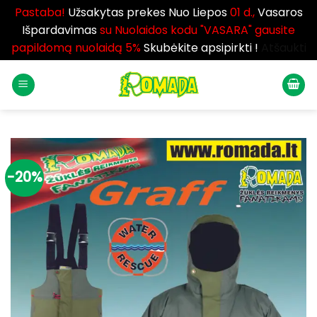
Pastaba!
Užsakytas prekes Nuo Liepos
01 d.,
Vasaros
Išpardavimas
su Nuolaidos kodu "VASARA" gausite
papildomą nuolaidą 5%
Skubėkite apsipirkti !
Atšaukti
Skip
to
content
-20%