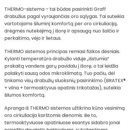
THERMO-sistema – tai būdas pasirinkti Graff
drabužius pagal vyraujančias oro sąlygas. Tai suteikia
vartotojams šiluminį komfortą per oro cirkuliaciją,
drėgmės nutekėjimą į išorę ir apsaugą nuo šalčio ir
perkaitimo, vėjo ir lietaus.
THERMO sistemos principas remiasi fizikos dėsniais.
Kylanti temperatūra drabužio viduje „išstumia“
prakaitą vandens garų pavidalu į išorę, o tai leidžia
palaikyti sausą odos mikroklimatą. Tuo pačiu, dėl
tinkamo visų drabužių sluoksnių pasirinkimo (BRATEX®
+ vilna + termoaktyvus apatinis trikotažas), suteikia
šilumos komfortą.
Apranga iš THERMO sistemos užtikrina kūno vėsinimą
oro cirkuliacija karštomis dienomis. Be to,
termoaktyviuose apatiniuose esantys sidabro jonai
neleidžia daugintis bakterijoms, sukeliančioms