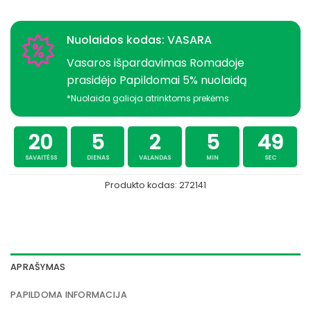
Nuolaidos kodas: VASARA
Vasaros išpardavimas Romadoje
prasidėjo Papildomai 5% nuolaidą
*Nuolaida galioja atrinktoms prekėms
20
5
2
5
48
SAVAITĖSS
DIENAS
VALANDAS
MIN
SEC
Produkto kodas:
272141
APRAŠYMAS
PAPILDOMA INFORMACIJA