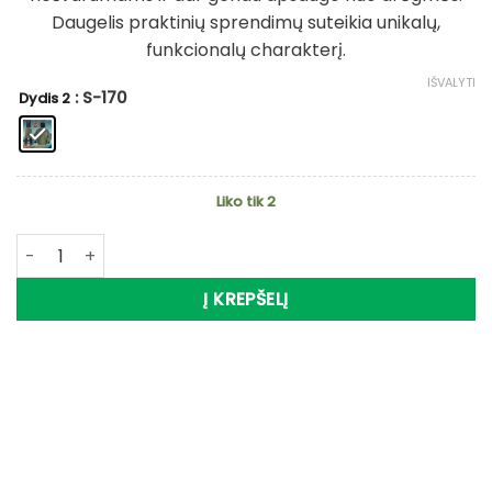
Daugelis praktinių sprendimų suteikia unikalų,
funkcionalų charakterį.
IŠVALYTI
: S-170
Dydis 2
Liko tik 2
produkto kiekis: Kostiumas Neskęstantis GRAFF FLOAT GU
Į KREPŠELĮ