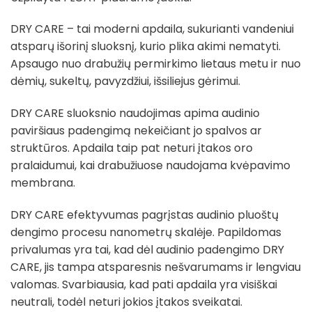
DRY CARE – tai moderni apdaila, sukurianti vandeniui
atsparų išorinį sluoksnį, kurio plika akimi nematyti.
Apsaugo nuo drabužių permirkimo lietaus metu ir nuo
dėmių, sukeltų, pavyzdžiui, išsiliejus gėrimui.
DRY CARE sluoksnio naudojimas apima audinio
paviršiaus padengimą nekeičiant jo spalvos ar
struktūros. Apdaila taip pat neturi įtakos oro
pralaidumui, kai drabužiuose naudojama kvėpavimo
membrana.
DRY CARE efektyvumas pagrįstas audinio pluoštų
dengimo procesu nanometrų skalėje. Papildomas
privalumas yra tai, kad dėl audinio padengimo DRY
CARE, jis tampa atsparesnis nešvarumams ir lengviau
valomas. Svarbiausia, kad pati apdaila yra visiškai
neutrali, todėl neturi jokios įtakos sveikatai.