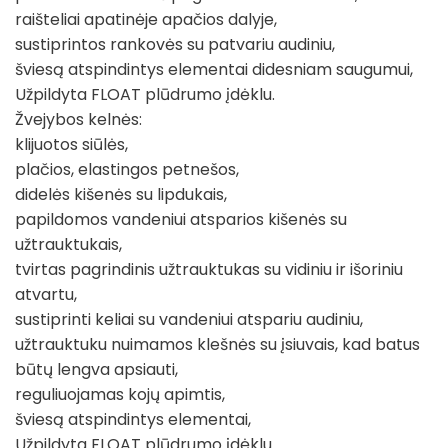
raišteliai apatinėje apačios dalyje,
sustiprintos rankovės su patvariu audiniu,
šviesą atspindintys elementai didesniam saugumui,
Užpildyta FLOAT plūdrumo įdėklu.
Žvejybos kelnės:
klijuotos siūlės,
plačios, elastingos petnešos,
didelės kišenės su lipdukais,
papildomos vandeniui atsparios kišenės su
užtrauktukais,
tvirtas pagrindinis užtrauktukas su vidiniu ir išoriniu
atvartu,
sustiprinti keliai su vandeniui atspariu audiniu,
užtrauktuku nuimamos klešnės su įsiuvais, kad batus
būtų lengva apsiauti,
reguliuojamas kojų apimtis,
šviesą atspindintys elementai,
Užpildyta FLOAT plūdrumo įdėklu.