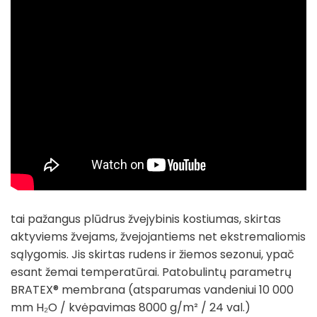
tai pažangus plūdrus žvejybinis kostiumas, skirtas
aktyviems žvejams, žvejojantiems net ekstremaliomis
sąlygomis. Jis skirtas rudens ir žiemos sezonui, ypač
esant žemai temperatūrai. Patobulintų parametrų
BRATEX® membrana (atsparumas vandeniui 10 000
mm H₂O / kvėpavimas 8000 g/m² / 24 val.)