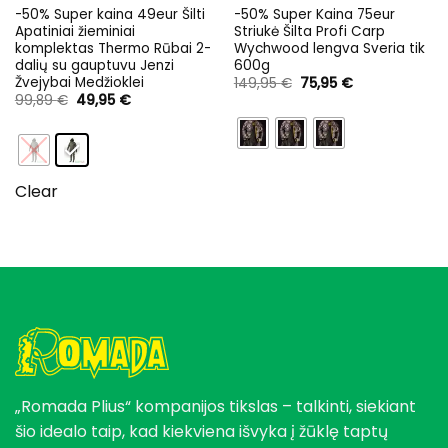
-50% Super kaina 49eur Šilti
-50% Super Kaina 75eur
Apatiniai žieminiai
Striukė Šilta Profi Carp
komplektas Thermo Rūbai 2-
Wychwood lengva Sveria tik
dalių su gauptuvu Jenzi
600g
Žvejybai Medžioklei
Original
Current
149,95
€
75,95
€
price
price
Original
Current
99,89
€
49,95
€
was:
is:
price
price
149,95 €.
75,95 €.
was:
is:
99,89 €.
49,95 €.
Clear
„Romada Plius“ kompanijos tikslas – talkinti, siekiant
šio idealo taip, kad kiekviena išvyka į žūklę taptų