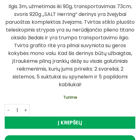
price
price
Ilgis 3m, užmetimas iki 90g, transportavimas 73cm,
was:
is:
svoris 920g „SALT Herring“ derinys yra žvejybai
95,89 €.
76,70 €.
paruoštas komplektas žvejams. Tvirtas stiklo pluošto
teleskopinis strypas yra su nerūdijančio plieno titano
oksido žiedais ir yra trumpo transportavimo ilgio.
Tvirta grafito ritė yra pilnai suvyniota su geros
kokybės mono valu. Kad šis derinys būtų užbaigtas,
įtraukėme pilną įrankių dėžę su visais galutiniais
reikmenimis, kurių jums prireiks: 2 svareliai, 2
sistemos, 5 suktukai su spynelem ir 5 papildomi
kabliukai!
Turime
produkto kiekis: Super Kaina 76eur Komplektas Meškerės He
Į KREPŠELĮ