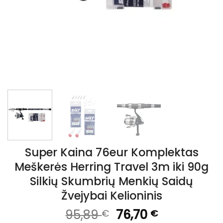
Super Kaina 76eur Komplektas
Meškerės Herring Travel 3m iki 90g
Silkių Skumbrių Menkių Saidų
Žvejybai Kelioninis
Original
Current
95,89
76,70
€
€