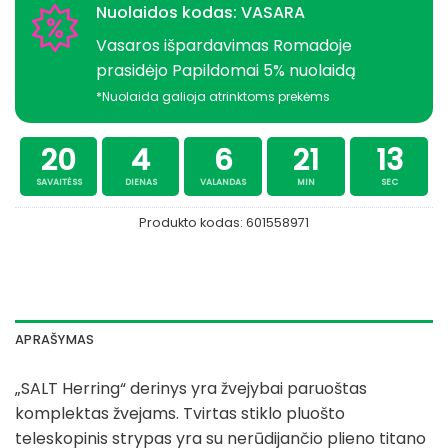
Nuolaidos kodas: VASARA
Vasaros išpardavimas Romadoje
prasidėjo Papildomai 5% nuolaidą
*Nuolaida galioja atrinktoms prekėms
20
4
6
21
12
SAVAITĖSS
DIENAS
VALANDAS
MIN
SEC
Produkto kodas:
601558971
APRAŠYMAS
„SALT Herring“ derinys yra žvejybai paruoštas
komplektas žvejams. Tvirtas stiklo pluošto
teleskopinis strypas yra su nerūdijančio plieno titano