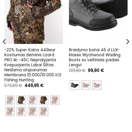
-22% Super Kaina 449eur
Braidymo batai 45 d LUX-
Kostiumas žieminis Lizard
klasės Wychwood Wading
PRO iki -45C Nepralyjantis
Boots su veltiniais padais
Kvepuojantis Labai Šiltas
Lengvi
Nešlama atsparumas
Original
Current
139,89
€
99,90
€
price
price
Membrana 10.000/10.000 ICE
was:
is:
Fishing Hunting
139,89 €.
99,90 €.
Original
Current
579,89
€
449,95
€
price
price
was:
is:
579,89 €.
449,95 €.