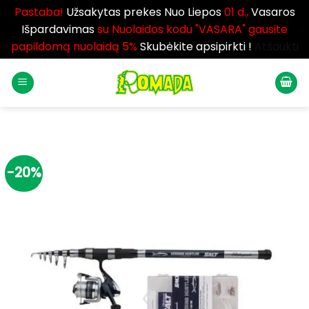
Pastaba!
Užsakytas prekes Nuo Liepos
01 d.,
Vasaros
Išpardavimas
su Nuolaidos kodu "VASARA" gausite
papildomą nuolaidą 5%
Skubėkite apsipirkti !
Atšaukti
Skip
to
content
-20%