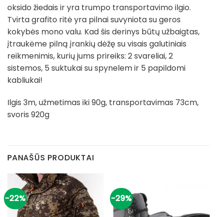
oksido žiedais ir yra trumpo transportavimo ilgio.
Tvirta grafito ritė yra pilnai suvyniota su geros
kokybės mono valu. Kad šis derinys būtų užbaigtas,
įtraukėme pilną įrankių dėžę su visais galutiniais
reikmenimis, kurių jums prireiks: 2 svareliai, 2
sistemos, 5 suktukai su spynelem ir 5 papildomi
kabliukai!
Ilgis 3m, užmetimas iki 90g, transportavimas 73cm,
svoris 920g
PANAŠŪS PRODUKTAI
-22%
-29%