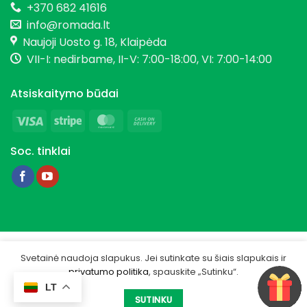
+370 682 41616
info@romada.lt
Naujoji Uosto g. 18, Klaipėda
VII-I: nedirbame, II-V: 7:00-18:00, VI: 7:00-14:00
Atsiskaitymo būdai
Visa
Stripe
MasterCard
Cash
On
Soc. tinklai
Delivery
Copyright 2026 © Romada.lt
Svetainė naudoja slapukus. Jei sutinkate su šiais slapukais ir
privatumo politika
, spauskite „Sutinku“.
Privatumo politika
LT
Sukurta -
IGSME.COM
SUTINKU