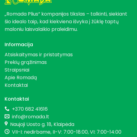
„Romada Plius“ kompanijos tikslas – talkinti, siekiant
šio idealo taip, kad kiekviena išvyka į žūklę taptų
maloniu laisvalaikio praleidimu.
Informacija
Atsiskaitymas ir pristatymas
Prekių grąžinimas
Straipsniai
Apie Romadą
Kontaktai
Kontaktai
+370 682 41616
info@romada.lt
Naujoji Uosto g. 18, Klaipėda
VII-I: nedirbame, II-V: 7:00-18:00, VI: 7:00-14:00