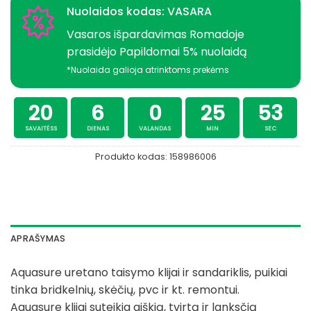
Nuolaidos kodas: VASARA
Vasaros išpardavimas Romadoje
prasidėjo Papildomai 5% nuolaidą
*Nuolaida galioja atrinktoms prekėms
20
6
0
25
53
SAVAITĖSS
DIENAS
VALANDAS
MIN
SEC
Produkto kodas:
158986006
APRAŠYMAS
Aquasure uretano taisymo klijai ir sandariklis, puikiai
tinka bridkelnių, skėčių, pvc ir kt. remontui.
Aquasure klijai suteikia aiškią, tvirtą ir lanksčią