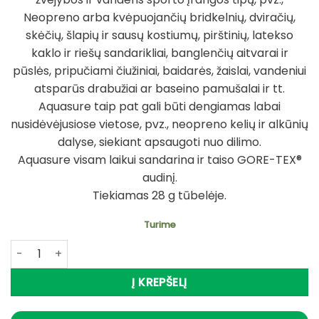
Neopreno arba kvėpuojančių bridkelnių, dviračių,
skėčių, šlapių ir sausų kostiumų, pirštinių, latekso
kaklo ir riešų sandarikliai, banglenčių aitvarai ir
pūslės, pripučiami čiužiniai, baidarės, žaislai, vandeniui
atsparūs drabužiai ar baseino pamušalai ir tt.
Aquasure taip pat gali būti dengiamas labai
nusidėvėjusiose vietose, pvz., neopreno kelių ir alkūnių
dalyse, siekiant apsaugoti nuo dilimo.
Aquasure visam laikui sandarina ir taiso GORE-TEX®
audinį.
Tiekiamas 28 g tūbelėje.
Turime
produkto kiekis: Klijai AQUASURE Bridkelnių remontui - N
Į KREPŠELĮ