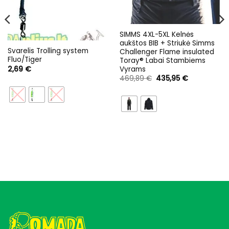
SIMMS 4XL-5XL Kelnės
aukštos BIB + Striukė Simms
Svarelis Trolling system
Challenger Flame insulated
Fluo/Tiger
Toray® Labai Stambiems
2,69
€
Vyrams
Original
Current
469,89
€
435,95
€
price
price
was:
is:
469,89 €.
435,95 €.