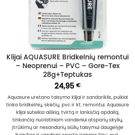
Klijai AQUASURE Bridkelnių remontui
– Neoprenui – PVC – Gore-Tex
28g+Teptukas
24,95
€
Aquasure uretano taisymo klijai ir sandariklis, puikiai
tinka bridkelnių, skėčių, pvc ir kt. remontui. Aquasure
klijai suteikia aiškią, tvirtą ir lanksčią apdailą,
tinkančią nuolatiniam vandeniui atsparių skylių,
įtrūkimų ar nesandarių siūlių taisymui daugelyje
žvejybos ir vandens sporto įrangos tipų, pvz.,