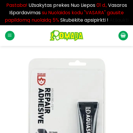
Pastaba!
Užsakytas prekes Nuo Liepos
01 d.,
Vasaros
Išpardavimas
su Nuolaidos kodu "VASARA" gausite
papildomą nuolaidą 5%
Skubėkite apsipirkti !
Atšaukti
Skip
to
content