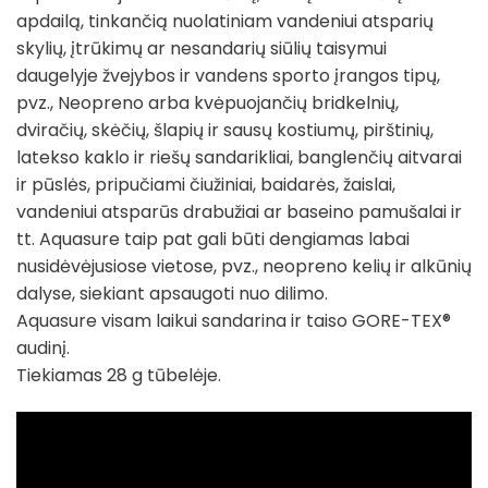
apdailą, tinkančią nuolatiniam vandeniui atsparių
skylių, įtrūkimų ar nesandarių siūlių taisymui
daugelyje žvejybos ir vandens sporto įrangos tipų,
pvz., Neopreno arba kvėpuojančių bridkelnių,
dviračių, skėčių, šlapių ir sausų kostiumų, pirštinių,
latekso kaklo ir riešų sandarikliai, banglenčių aitvarai
ir pūslės, pripučiami čiužiniai, baidarės, žaislai,
vandeniui atsparūs drabužiai ar baseino pamušalai ir
tt. Aquasure taip pat gali būti dengiamas labai
nusidėvėjusiose vietose, pvz., neopreno kelių ir alkūnių
dalyse, siekiant apsaugoti nuo dilimo.
Aquasure visam laikui sandarina ir taiso GORE-TEX®
audinį.
Tiekiamas 28 g tūbelėje.