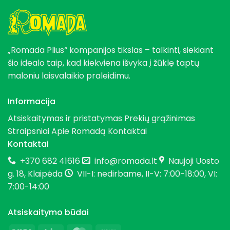
„Romada Plius“ kompanijos tikslas – talkinti, siekiant
šio idealo taip, kad kiekviena išvyka į žūklę taptų
maloniu laisvalaikio praleidimu.
Informacija
Atsiskaitymas ir pristatymas
Prekių grąžinimas
Straipsniai
Apie Romadą
Kontaktai
Kontaktai
+370 682 41616
info@romada.lt
Naujoji Uosto
g. 18, Klaipėda
VII-I: nedirbame, II-V: 7:00-18:00, VI:
7:00-14:00
Atsiskaitymo būdai