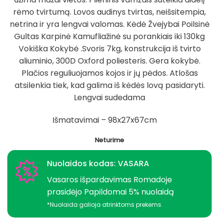
rėmo tvirtumą. Lovos audinys tvirtas, neišsitempia,
netrina ir yra lengvai valomas. Kėdė Žvejybai Poilsinė
Gultas Karpinė Kamufliažinė su porankiais iki 130kg
Vokiška Kokybė .Svoris 7kg, konstrukcija iš tvirto
aliuminio, 300D Oxford poliesteris. Gera kokybė.
Plačios reguliuojamos kojos ir jų pėdos. Atlošas
atsilenkia tiek, kad galima iš kėdės lovą pasidaryti.
Lengvai sudedama
Išmatavimai – 98x27x67cm
Neturime
Nuolaidos kodas: VASARA
Vasaros išpardavimas Romadoje
prasidėjo Papildomai 5% nuolaidą
*Nuolaida galioja atrinktoms prekėms