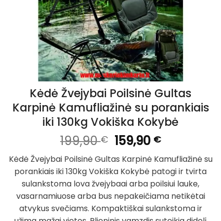
Kėdė Žvejybai Poilsinė Gultas
Karpinė Kamufliažinė su porankiais
iki 130kg Vokiška Kokybė
Original
Current
199,90
159,90
€
€
price
price
Kėdė Žvejybai Poilsinė Gultas Karpinė Kamufliažinė su
was:
is:
porankiais iki 130kg Vokiška Kokybė patogi ir tvirta
199,90 €.
159,90 €.
sulankstoma lova žvejybaai arba poilsiui lauke,
vasarnamiuose arba bus nepakeičiama netikėtai
atvykus svečiams. Kompaktiškai sulankstoma ir
užima mažai vietos. Plieninis vamzdis suteikia didelį