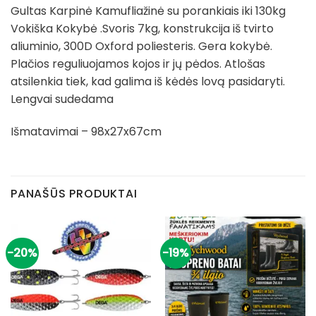
Gultas Karpinė Kamufliažinė su porankiais iki 130kg
Vokiška Kokybė .Svoris 7kg, konstrukcija iš tvirto
aliuminio, 300D Oxford poliesteris. Gera kokybė.
Plačios reguliuojamos kojos ir jų pėdos. Atlošas
atsilenkia tiek, kad galima iš kėdės lovą pasidaryti.
Lengvai sudedama
Išmatavimai – 98x27x67cm
PANAŠŪS PRODUKTAI
-20%
-19%