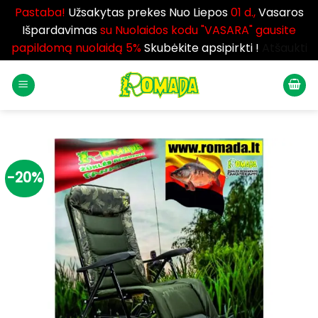
Pastaba!
Užsakytas prekes Nuo Liepos
01 d.,
Vasaros
Išpardavimas
su Nuolaidos kodu "VASARA" gausite
papildomą nuolaidą 5%
Skubėkite apsipirkti !
Atšaukti
Skip
to
content
-20%