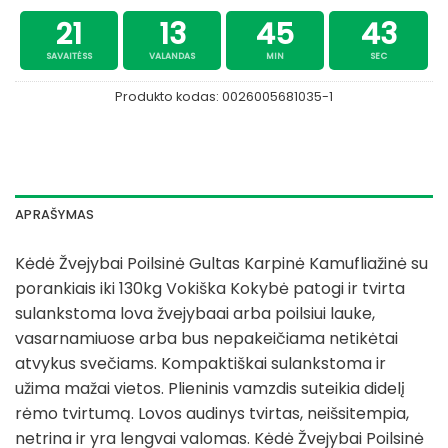
21
13
45
43
SAVAITĖSS
VALANDAS
MIN
SEC
Produkto kodas:
0026005681035-1
APRAŠYMAS
Kėdė Žvejybai Poilsinė Gultas Karpinė Kamufliažinė su
porankiais iki 130kg Vokiška Kokybė patogi ir tvirta
sulankstoma lova žvejybaai arba poilsiui lauke,
vasarnamiuose arba bus nepakeičiama netikėtai
atvykus svečiams. Kompaktiškai sulankstoma ir
užima mažai vietos. Plieninis vamzdis suteikia didelį
rėmo tvirtumą. Lovos audinys tvirtas, neišsitempia,
netrina ir yra lengvai valomas. Kėdė Žvejybai Poilsinė