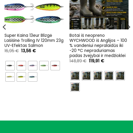
Super Kaina 13eur Blizgė
Botai iš neopreno
Lašišinė Trolling IV 120mm 23g
WYCHWOOD iš Anglijos – 100
UV-Efektas Salmon
% vandeniui nepralaidūs iki
-20 °C nepraduriamas
Original
Current
16,95
€
13,56
€
price
price
padas žvejybai ir medžioklei
was:
is:
Original
Current
148,89
€
119,91
€
16,95 €.
13,56 €.
price
price
was:
is:
148,89 €.
119,91 €.