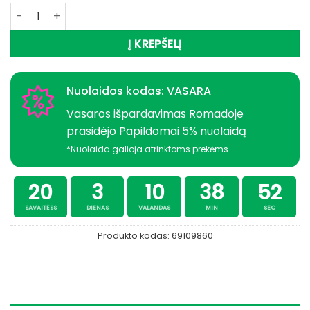
produkto kiekis: Jūrinė sistemėle skumbrėms ELBE Macker
Į KREPŠELĮ
Nuolaidos kodas: VASARA
Vasaros išpardavimas Romadoje
prasidėjo Papildomai 5% nuolaidą
*Nuolaida galioja atrinktoms prekėms
20
3
10
38
52
SAVAITĖSS
DIENAS
VALANDAS
MIN
SEC
Produkto kodas:
69109860