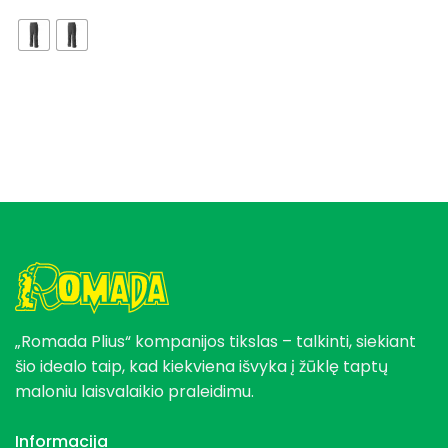
was:
is:
69,90 €.
34,95 €.
„Romada Plius“ kompanijos tikslas – talkinti, siekiant
šio idealo taip, kad kiekviena išvyka į žūklę taptų
maloniu laisvalaikio praleidimu.
Informacija