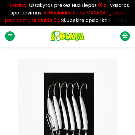
Pastaba!
Užsakytas prekes Nuo Liepos
01 d.,
Vasaros
Išpardavimas
su Nuolaidos kodu "VASARA" gausite
papildomą nuolaidą 5%
Skubėkite apsipirkti !
Atšaukti
Skip
to
content