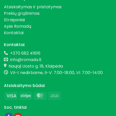
Atsiskaitymas ir pristatymas
Prekių grąžinimas
Straipsniai
Apie Romadą
Kontaktai
Kontaktai
+370 682 41616
info@romada.lt
Naujoji Uosto g. 18, Klaipėda
VII-I: nedirbame, II-V: 7:00-18:00, VI: 7:00-14:00
Atsiskaitymo būdai
Visa
Stripe
MasterCard
Cash
On
Soc. tinklai
Delivery