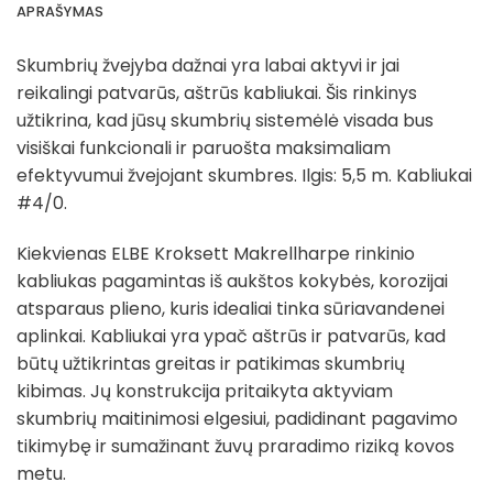
APRAŠYMAS
Skumbrių žvejyba dažnai yra labai aktyvi ir jai
reikalingi patvarūs, aštrūs kabliukai. Šis rinkinys
užtikrina, kad jūsų skumbrių sistemėlė visada bus
visiškai funkcionali ir paruošta maksimaliam
efektyvumui žvejojant skumbres. Ilgis: 5,5 m. Kabliukai
#4/0.
Kiekvienas ELBE Kroksett Makrellharpe rinkinio
kabliukas pagamintas iš aukštos kokybės, korozijai
atsparaus plieno, kuris idealiai tinka sūriavandenei
aplinkai. Kabliukai yra ypač aštrūs ir patvarūs, kad
būtų užtikrintas greitas ir patikimas skumbrių
kibimas. Jų konstrukcija pritaikyta aktyviam
skumbrių maitinimosi elgesiui, padidinant pagavimo
tikimybę ir sumažinant žuvų praradimo riziką kovos
metu.