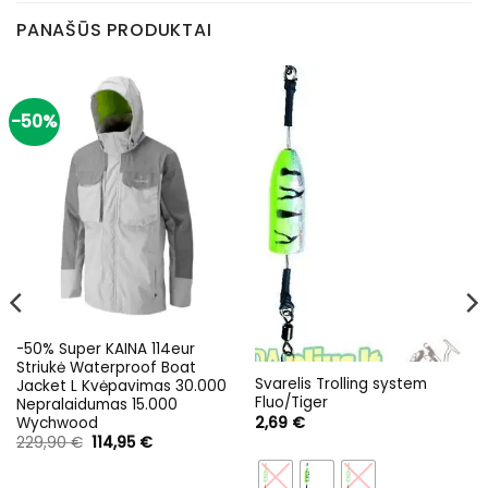
PANAŠŪS PRODUKTAI
-50%
-50% Super KAINA 114eur
Striukė Waterproof Boat
Svarelis Trolling system
Jacket L Kvėpavimas 30.000
Fluo/Tiger
Nepralaidumas 15.000
2,69
€
Wychwood
Original
Current
229,90
€
114,95
€
price
price
was:
is:
229,90 €.
114,95 €.