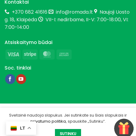
Kontaktai
+370 682 41616
info@romada.lt
Naujoji Uosto
g. 18, Klaipėda
VII-I: nedirbame, II-V: 7:00-18:00, VI:
7:00-14:00
Atsiskaitymo būdai
Visa
Stripe
MasterCard
Cash
On
Soc. tinklai
Delivery
Copyright 2026 © Romada.lt
Svetainė naudoja slapukus. Jei sutinkate su šiais slapukais ir
privatumo politika
, spauskite „Sutinku“.
Privatumo politika
LT
Sukurta -
IGSME.COM
SUTINKU