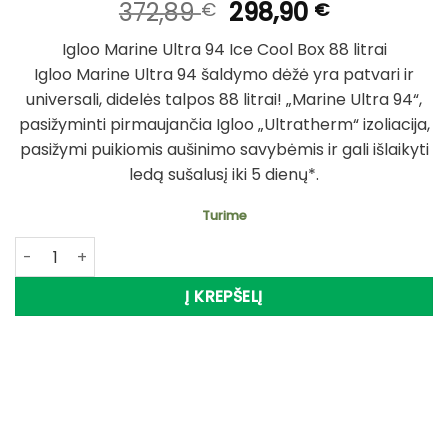
Original
Current
372,89
298,90
€
€
price
price
Igloo Marine Ultra 94 Ice Cool Box 88 litrai
was:
is:
Igloo Marine Ultra 94 šaldymo dėžė yra patvari ir
372,89 €.
298,90 €.
universali, didelės talpos 88 litrai! „Marine Ultra 94“,
pasižyminti pirmaujančia Igloo „Ultratherm“ izoliacija,
pasižymi puikiomis aušinimo savybėmis ir gali išlaikyti
ledą sušalusį iki 5 dienų*.
Turime
produkto kiekis: Komplektas Dėžė šaltkrepšis Igloo Marin
Į KREPŠELĮ