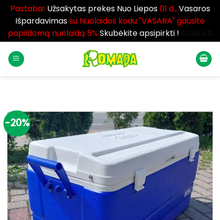
Pastaba!
Užsakytas prekes Nuo Liepos
01 d.,
Vasaros
Išpardavimas
su Nuolaidos kodu "VASARA" gausite
papildomą nuolaidą 5%
Skubėkite apsipirkti !
Atšaukti
Skip
to
content
-20%