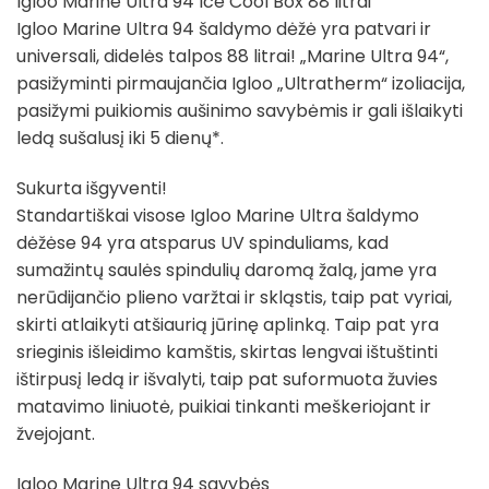
Igloo Marine Ultra 94 Ice Cool Box 88 litrai
Igloo Marine Ultra 94 šaldymo dėžė yra patvari ir
universali, didelės talpos 88 litrai! „Marine Ultra 94“,
pasižyminti pirmaujančia Igloo „Ultratherm“ izoliacija,
pasižymi puikiomis aušinimo savybėmis ir gali išlaikyti
ledą sušalusį iki 5 dienų*.
Sukurta išgyventi!
Standartiškai visose Igloo Marine Ultra šaldymo
dėžėse 94 yra atsparus UV spinduliams, kad
sumažintų saulės spindulių daromą žalą, jame yra
nerūdijančio plieno varžtai ir skląstis, taip pat vyriai,
skirti atlaikyti atšiaurią jūrinę aplinką. Taip pat yra
srieginis išleidimo kamštis, skirtas lengvai ištuštinti
ištirpusį ledą ir išvalyti, taip pat suformuota žuvies
matavimo liniuotė, puikiai tinkanti meškeriojant ir
žvejojant.
Igloo Marine Ultra 94 savybės