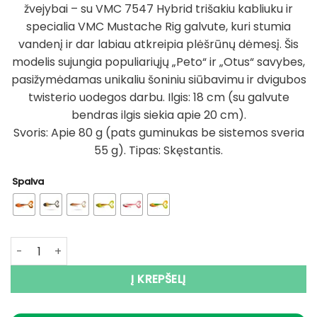
žvejybai – su VMC 7547 Hybrid trišakiu kabliuku ir
specialia VMC Mustache Rig galvute, kuri stumia
vandenį ir dar labiau atkreipia plėšrūnų dėmesį. Šis
modelis sujungia populiariųjų „Peto“ ir „Otus“ savybes,
pasižymėdamas unikaliu šoniniu siūbavimu ir dvigubos
twisterio uodegos darbu. Ilgis: 18 cm (su galvute
bendras ilgis siekia apie 20 cm).
Svoris: Apie 80 g (pats guminukas be sistemos sveria
55 g). Tipas: Skęstantis.
Spalva
produkto kiekis: Guminukas su sistema Lydekoms Rapala 
Į KREPŠELĮ