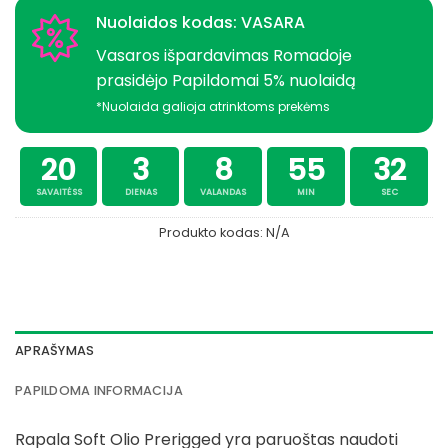
Nuolaidos kodas: VASARA
Vasaros išpardavimas Romadoje
prasidėjo Papildomai 5% nuolaidą
*Nuolaida galioja atrinktoms prekėms
20
3
8
55
31
SAVAITĖSS
DIENAS
VALANDAS
MIN
SEC
Produkto kodas:
N/A
APRAŠYMAS
PAPILDOMA INFORMACIJA
Rapala Soft Olio Prerigged yra paruoštas naudoti