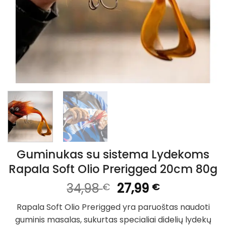
Guminukas su sistema Lydekoms
Rapala Soft Olio Prerigged 20cm 80g
Original
Current
34,98
27,99
€
€
price
price
Rapala Soft Olio Prerigged yra paruoštas naudoti
was:
is:
guminis masalas, sukurtas specialiai didelių lydekų
34,98 €.
27,99 €.