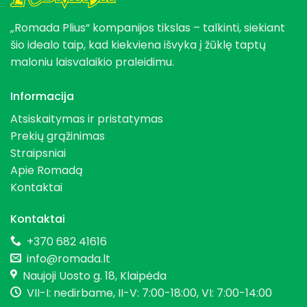
„Romada Plius“ kompanijos tikslas – talkinti, siekiant
šio idealo taip, kad kiekviena išvyka į žūklę taptų
maloniu laisvalaikio praleidimu.
Informacija
Atsiskaitymas ir pristatymas
Prekių grąžinimas
Straipsniai
Apie Romadą
Kontaktai
Kontaktai
+370 682 41616
info@romada.lt
Naujoji Uosto g. 18, Klaipėda
VII-I: nedirbame, II-V: 7:00-18:00, VI: 7:00-14:00