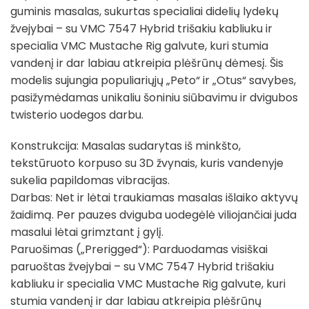
guminis masalas, sukurtas specialiai didelių lydekų
žvejybai – su VMC 7547 Hybrid trišakiu kabliuku ir
specialia VMC Mustache Rig galvute, kuri stumia
vandenį ir dar labiau atkreipia plėšrūnų dėmesį. Šis
modelis sujungia populiariųjų „Peto“ ir „Otus“ savybes,
pasižymėdamas unikaliu šoniniu siūbavimu ir dvigubos
twisterio uodegos darbu.
Konstrukcija: Masalas sudarytas iš minkšto,
tekstūruoto korpuso su 3D žvynais, kuris vandenyje
sukelia papildomas vibracijas.
Darbas: Net ir lėtai traukiamas masalas išlaiko aktyvų
žaidimą. Per pauzes dviguba uodegėlė viliojančiai juda
masalui lėtai grimztant į gylį.
Paruošimas („Prerigged“): Parduodamas visiškai
paruoštas žvejybai – su VMC 7547 Hybrid trišakiu
kabliuku ir specialia VMC Mustache Rig galvute, kuri
stumia vandenį ir dar labiau atkreipia plėšrūnų