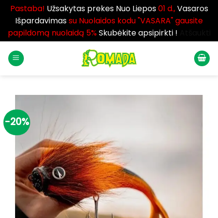
Pastaba!
Užsakytas prekes Nuo Liepos
01 d.,
Vasaros
Išpardavimas
su Nuolaidos kodu "VASARA" gausite
papildomą nuolaidą 5%
Skubėkite apsipirkti !
Atšaukti
Skip
to
content
-20%