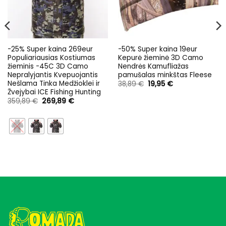
-25% Super kaina 269eur
-50% Super kaina 19eur
Populiariausias Kostiumas
Kepurė žieminė 3D Camo
žieminis -45C 3D Camo
Nendrės Kamufliažas
Nepralyjantis Kvepuojantis
pamušalas minkštas Fleese
Nešlama Tinka Medžioklei ir
Original
Current
38,89
€
19,95
€
price
price
Žvejybai ICE Fishing Hunting
was:
is:
Original
Current
359,89
€
269,89
€
38,89 €.
19,95 €.
price
price
was:
is:
359,89 €.
269,89 €.