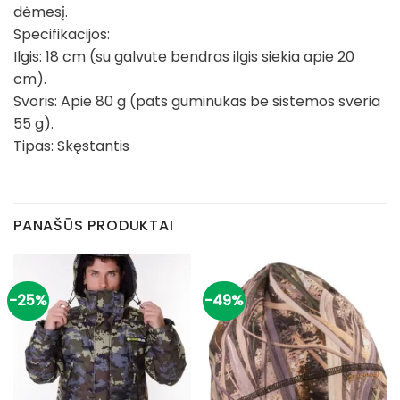
dėmesį.
Specifikacijos:
Ilgis: 18 cm (su galvute bendras ilgis siekia apie 20
cm).
Svoris: Apie 80 g (pats guminukas be sistemos sveria
55 g).
Tipas: Skęstantis
PANAŠŪS PRODUKTAI
-25%
-49%