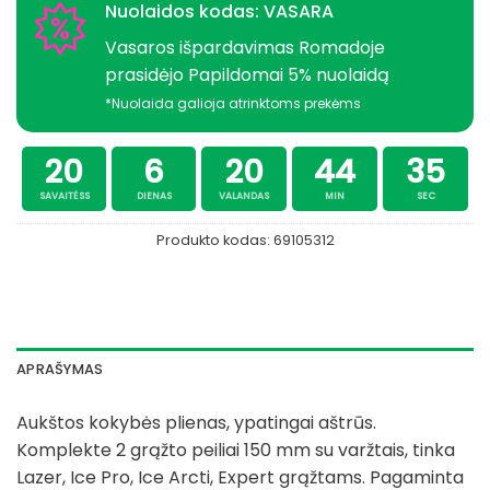
Nuolaidos kodas: VASARA
Vasaros išpardavimas Romadoje
prasidėjo Papildomai 5% nuolaidą
*Nuolaida galioja atrinktoms prekėms
20
6
20
44
35
SAVAITĖSS
DIENAS
VALANDAS
MIN
SEC
Produkto kodas:
69105312
APRAŠYMAS
Aukštos kokybės plienas, ypatingai aštrūs.
Komplekte 2 grąžto peiliai 150 mm su varžtais, tinka
Lazer, Ice Pro, Ice Arcti, Expert grąžtams. Pagaminta