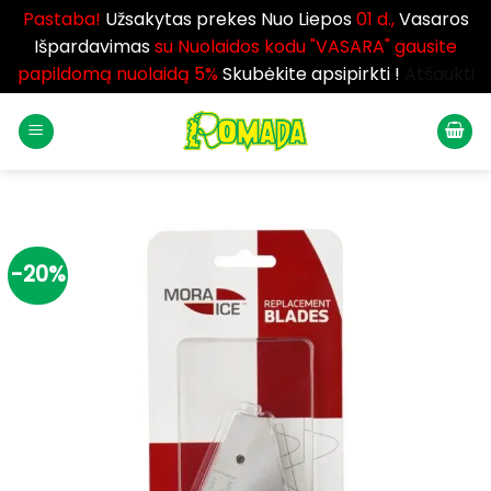
Pastaba!
Užsakytas prekes Nuo Liepos
01 d.,
Vasaros
Išpardavimas
su Nuolaidos kodu "VASARA" gausite
papildomą nuolaidą 5%
Skubėkite apsipirkti !
Atšaukti
Skip
to
content
-20%