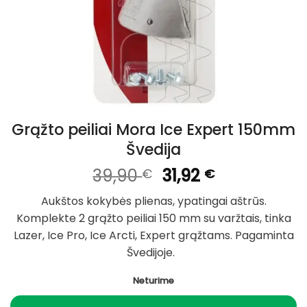
Grąžto peiliai Mora Ice Expert 150mm
Švedija
Original
Current
39,90
31,92
€
€
price
price
Aukštos kokybės plienas, ypatingai aštrūs.
was:
is:
Komplekte 2 grąžto peiliai 150 mm su varžtais, tinka
39,90 €.
31,92 €.
Lazer, Ice Pro, Ice Arcti, Expert grąžtams. Pagaminta
Švedijoje.
Neturime