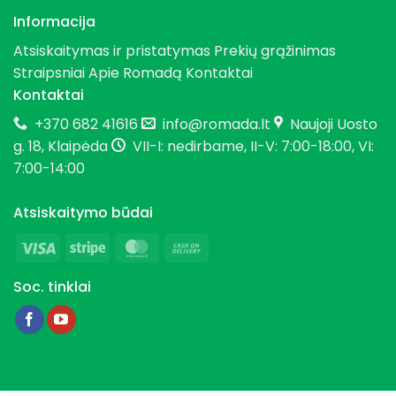
Informacija
Atsiskaitymas ir pristatymas
Prekių grąžinimas
Straipsniai
Apie Romadą
Kontaktai
Kontaktai
+370 682 41616
info@romada.lt
Naujoji Uosto
g. 18, Klaipėda
VII-I: nedirbame, II-V: 7:00-18:00, VI:
7:00-14:00
Atsiskaitymo būdai
Visa
Stripe
MasterCard
Cash
On
Soc. tinklai
Delivery