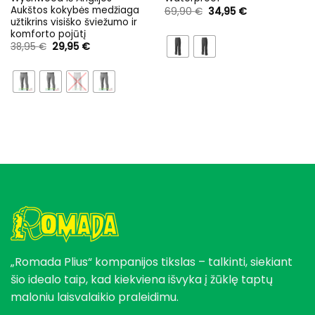
Aukštos kokybės medžiaga
Original
Current
69,90
€
34,95
€
price
price
užtikrins visiško šviežumo ir
was:
is:
komforto pojūtį
69,90 €.
34,95 €.
Original
Current
38,95
€
29,95
€
price
price
was:
is:
38,95 €.
29,95 €.
„Romada Plius“ kompanijos tikslas – talkinti, siekiant
šio idealo taip, kad kiekviena išvyka į žūklę taptų
maloniu laisvalaikio praleidimu.