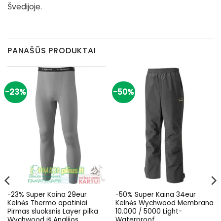
Švedijoje.
PANAŠŪS PRODUKTAI
-23%
-50%
-23% Super Kaina 29eur
-50% Super Kaina 34eur
Kelnės Thermo apatiniai
Kelnės Wychwood Membrana
Pirmas sluoksnis Layer pilka
10.000 / 5000 Light-
Wychwood iš Anglijos
Waterproof