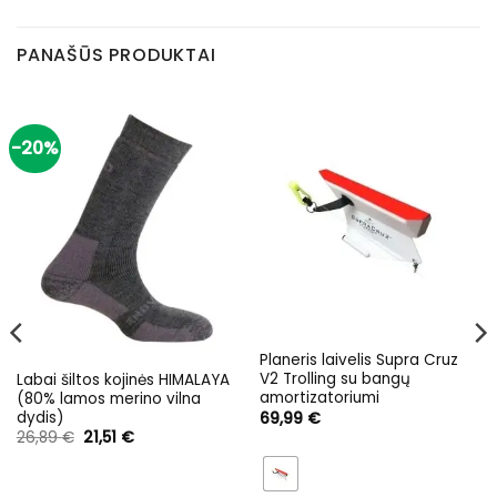
PANAŠŪS PRODUKTAI
-20%
Planeris laivelis Supra Cruz
V2 Trolling su bangų
Labai šiltos kojinės HIMALAYA
amortizatoriumi
(80% lamos merino vilna
dydis)
69,99
€
Original
Current
26,89
€
21,51
€
price
price
was:
is:
26,89 €.
21,51 €.