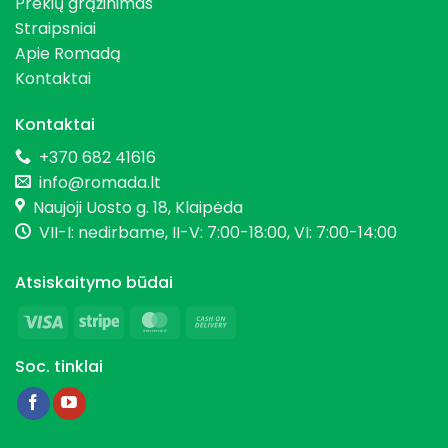
Prekių grąžinimas
Straipsniai
Apie Romadą
Kontaktai
Kontaktai
+370 682 41616
info@romada.lt
Naujoji Uosto g. 18, Klaipėda
VII-I: nedirbame, II-V: 7:00-18:00, VI: 7:00-14:00
Atsiskaitymo būdai
Visa
Stripe
MasterCard
Cash
On
Soc. tinklai
Delivery