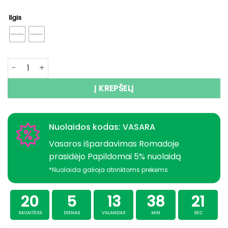
Ilgis
produkto kiekis: Graibšto Tele kotas Metal 3 dalys 250c
Į KREPŠELĮ
Nuolaidos kodas: VASARA
Vasaros išpardavimas Romadoje
prasidėjo Papildomai 5% nuolaidą
*Nuolaida galioja atrinktoms prekėms
20
5
13
38
20
SAVAITĖSS
DIENAS
VALANDAS
MIN
SEC