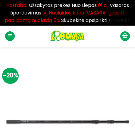
Pastaba!
Užsakytas prekes Nuo Liepos
01 d.,
Vasaros
Išpardavimas
su Nuolaidos kodu "VASARA" gausite
papildomą nuolaidą 5%
Skubėkite apsipirkti !
Atšaukti
Skip
to
content
-20%