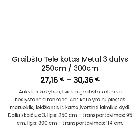
Graibšto Tele kotas Metal 3 dalys
250cm / 300cm
Price
27,16
–
30,36
€
€
range:
Aukštos kokybės, tvirtas graibšto kotas su
27,16 €
neslystančia rankena. Ant koto yra nupieštas
through
matuoklis, leidžiantis iš karto įvertinti laimikio dydį.
30,36 €
Dalių skaičius: 3. Ilgis: 250 cm – transportavimas: 95
cm. Ilgis: 300 cm – transportavimas: 114 cm.