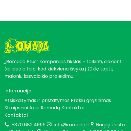
„Romada Plius“ kompanijos tikslas – talkinti, siekiant
šio idealo taip, kad kiekviena išvyka į žūklę taptų
maloniu laisvalaikio praleidimu.
Informacija
Atsiskaitymas ir pristatymas
Prekių grąžinimas
Straipsniai
Apie Romadą
Kontaktai
Kontaktai
+370 682 41616
info@romada.lt
Naujoji Uosto