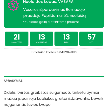
Nuolaidos kodas: VASARA
Vasaros išpardavimas Romadoje
prasidėjo Papildomai 5% nuolaidą
*Nuolaida galioja atrinktoms prekėms
21
13
13
56
SAVAITĖSS
VALANDAS
MIN
SEC
Produkto kodas:
50411204886
APRAŠYMAS
Didelis, tvirtas graibštas su gumuotu tinkeliu, žymiai
mažiau įsipainioja kabliukai, greitai išdžiūvantis, beveik
neįgeriantis žuvies kvapo.