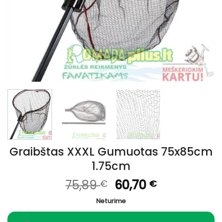
Graibštas XXXL Gumuotas 75x85cm
1.75cm
Original
Current
75,89
60,70
€
€
price
price
Neturime
was:
is:
75,89 €.
60,70 €.