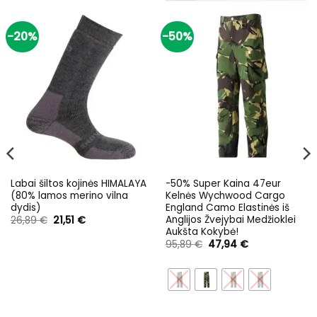
-20%
-50%
Labai šiltos kojinės HIMALAYA
-50% Super Kaina 47eur
(80% lamos merino vilna
Kelnės Wychwood Cargo
dydis)
England Camo Elastinės iš
Anglijos Žvejybai Medžioklei
Original
Current
26,89
€
21,51
€
price
price
Aukšta Kokybė!
was:
is:
Original
Current
95,89
€
47,94
€
26,89 €.
21,51 €.
price
price
was:
is:
95,89 €.
47,94 €.