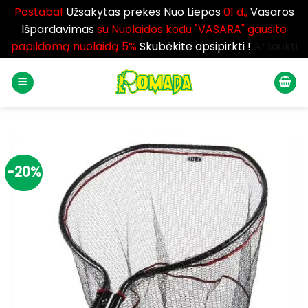
Pastaba!
Užsakytas prekes Nuo Liepos
01 d.,
Vasaros
Išpardavimas
su Nuolaidos kodu "VASARA" gausite
papildomą nuolaidą 5%
Skubėkite apsipirkti !
Atšaukti
Skip
to
content
-20%