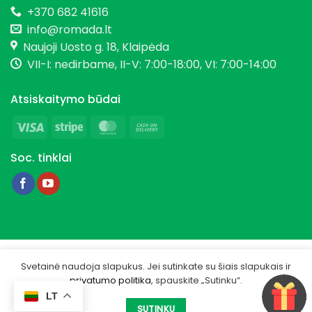
+370 682 41616
info@romada.lt
Naujoji Uosto g. 18, Klaipėda
VII-I: nedirbame, II-V: 7:00-18:00, VI: 7:00-14:00
Atsiskaitymo būdai
Visa
Stripe
MasterCard
Cash
On
Soc. tinklai
Delivery
Copyright 2026 © Romada.lt
Svetainė naudoja slapukus. Jei sutinkate su šiais slapukais ir
privatumo politika
, spauskite „Sutinku“.
Privatumo politika
LT
Sukurta -
IGSME.COM
SUTINKU