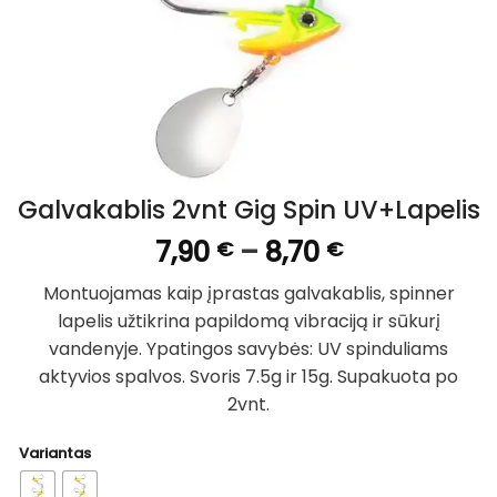
Galvakablis 2vnt Gig Spin UV+Lapelis
Price
7,90
–
8,70
€
€
range:
Montuojamas kaip įprastas galvakablis, spinner
7,90 €
lapelis užtikrina papildomą vibraciją ir sūkurį
through
vandenyje. Ypatingos savybės: UV spinduliams
8,70 €
aktyvios spalvos. Svoris 7.5g ir 15g. Supakuota po
2vnt.
Variantas