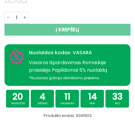
produkto kiekis: Galvakablis 2vnt Gig Spin UV+Lapelis
Į KREPŠELĮ
Nuolaidos kodas: VASARA
Vasaros išpardavimas Romadoje
prasidėjo Papildomai 5% nuolaidą
*Nuolaida galioja atrinktoms prekėms
20
4
11
14
33
SAVAITĖSS
DIENAS
VALANDAS
MIN
SEC
Produkto kodas:
50411013