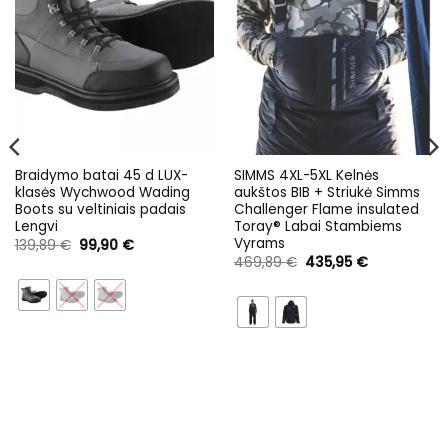
Braidymo batai 45 d LUX-
SIMMS 4XL-5XL Kelnės
klasės Wychwood Wading
aukštos BIB + Striukė Simms
Boots su veltiniais padais
Challenger Flame insulated
Lengvi
Toray® Labai Stambiems
Vyrams
Original
Current
139,89
€
99,90
€
price
price
Original
Current
469,89
€
435,95
€
was:
is:
price
price
139,89 €.
99,90 €.
was:
is:
469,89 €.
435,95 €.