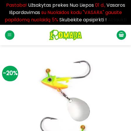
Pastaba!
Užsakytas prekes Nuo Liepos
01 d.,
Vasaros
Išpardavimas
su Nuolaidos kodu "VASARA" gausite
papildomą nuolaidą 5%
Skubėkite apsipirkti !
Atšaukti
Skip
to
content
-20%