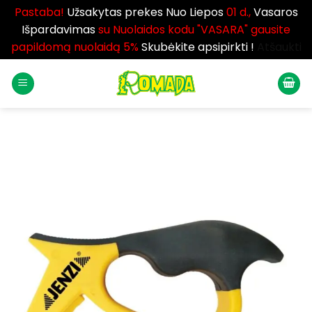
Pastaba!
Užsakytas prekes Nuo Liepos
01 d.,
Vasaros
Išpardavimas
su Nuolaidos kodu "VASARA" gausite
papildomą nuolaidą 5%
Skubėkite apsipirkti !
Atšaukti
Skip
to
content