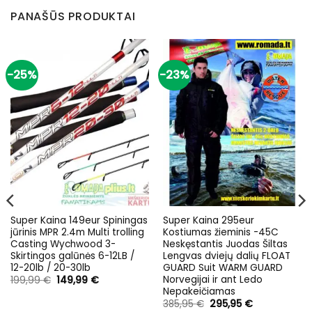
PANAŠŪS PRODUKTAI
-25%
-23%
Super Kaina 149eur Spiningas
Super Kaina 295eur
jūrinis MPR 2.4m Multi trolling
Kostiumas žieminis -45C
Casting Wychwood 3-
Neskęstantis Juodas Šiltas
Skirtingos galūnės 6-12LB /
Lengvas dviejų dalių FLOAT
12-20lb / 20-30lb
GUARD Suit WARM GUARD
Norvegijai ir ant Ledo
Original
Current
199,99
€
149,99
€
price
price
Nepakeičiamas
was:
is:
Original
Current
385,95
€
295,95
€
199,99 €.
149,99 €.