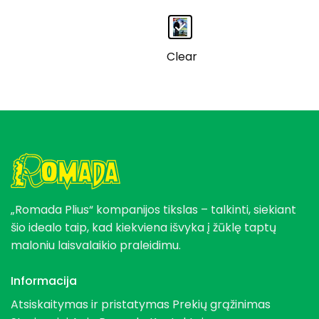
price
price
was:
is:
385,95 €.
295,95 €.
Clear
„Romada Plius“ kompanijos tikslas – talkinti, siekiant
šio idealo taip, kad kiekviena išvyka į žūklę taptų
maloniu laisvalaikio praleidimu.
Informacija
Atsiskaitymas ir pristatymas
Prekių grąžinimas