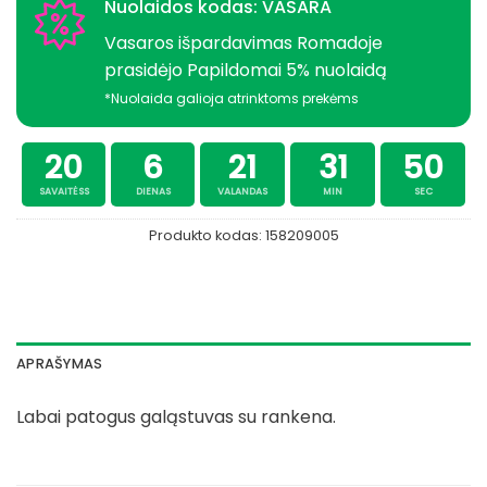
Nuolaidos kodas: VASARA
Vasaros išpardavimas Romadoje
prasidėjo Papildomai 5% nuolaidą
*Nuolaida galioja atrinktoms prekėms
20
6
21
31
50
SAVAITĖSS
DIENAS
VALANDAS
MIN
SEC
Produkto kodas:
158209005
APRAŠYMAS
Labai patogus galąstuvas su rankena.