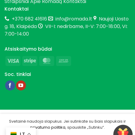
Straipsniai
Apie Romadą
Kontaktai
Kontaktai
+370 682 41616
info@romada.lt
Naujoji Uosto
g. 18, Klaipėda
VII-I: nedirbame, II-V: 7:00-18:00, VI:
7:00-14:00
Atsiskaitymo būdai
Visa
Stripe
MasterCard
Cash
On
Soc. tinklai
Delivery
Copyright 2026 © Romada.lt
Svetainė naudoja slapukus. Jei sutinkate su šiais slapukais ir
privatumo politika
, spauskite „Sutinku“.
Privatumo politika
LT