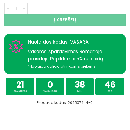
produkto kiekis: -37% Super Kainai 99eur Bridkelnės PVC 
Į KREPŠELĮ
Nuolaidos kodas: VASARA
Vasaros išpardavimas Romadoje
prasidėjo Papildomai 5% nuolaidą
*Nuolaida galioja atrinktoms prekėms
21
0
38
46
SAVAITĖSS
VALANDAS
MIN
SEC
Produkto kodas:
209507444-01