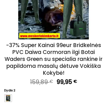
-37% Super Kainai 99eur Bridkelnės
PVC Daiwa Cormoran ilgi Botai
Waders Green su specialia rankine ir
papildoma masalų dėtuve Vokiška
Kokybė!
Original
Current
159,89
99,95
€
€
price
price
Dydis 2
was:
is:
159,89 €.
99,95 €.