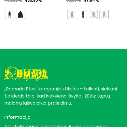
Original
Current
Original
Current
469,89
€
435,95
€
95,89
€
47,94
€
price
price
price
price
was:
is:
was:
is:
469,89 €.
435,95 €.
95,89 €.
47,94 €.
„Romada Plius“ kompanijos tikslas – talkinti, siekiant
šio idealo taip, kad kiekviena išvyka į žūklę taptų
maloniu laisvalaikio praleidimu.
Informacija
Atsiskaitymas ir pristatymas
Prekių grąžinimas