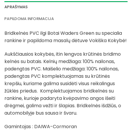
APRAŠYMAS
PAPILDOMA INFORMACIJA
Bridkelnės PVC ilgi Botai Waders Green su specialia
rankine ir papildoma masalų dėtuve Vokiška Kokybė!
Aukščiausios kokybės, itin lengvos krūtinės bridimo
kelnės su batais. Kelnių medžiaga: 100% nailonas,
padengtas PVC. Maišelio medžiaga: 100% nailonas,
padengtas PVC komplektuojamas su krūtinės
krepšiu, kuriame galima susidėti visus reikalingus
žūklės priedus. Komplektuojamos bridkelnės su
rankine, kurioje padaryta kvėpavimo angos išeiti
drėgmei, galima vežti ir šlapias. Bridkelnės išdžiūs, o
automobilyje bus sausa ir švaru.
Gamintojas : DAIWA-Cormoran