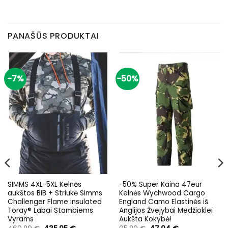
PANAŠŪS PRODUKTAI
-7%
-50%
SIMMS 4XL-5XL Kelnės
-50% Super Kaina 47eur
aukštos BIB + Striukė Simms
Kelnės Wychwood Cargo
Challenger Flame insulated
England Camo Elastinės iš
Toray® Labai Stambiems
Anglijos Žvejybai Medžioklei
Vyrams
Aukšta Kokybė!