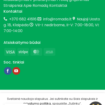
Straipsniai
Apie Romadą
Kontaktai
Kontaktai
+370 682 41616
info@romada.lt
Naujoji Uosto
g. 18, Klaipėda
VII-I: nedirbame, II-V: 7:00-18:00, VI:
7:00-14:00
Atsiskaitymo būdai
Visa
Stripe
MasterCard
Cash
On
Soc. tinklai
Delivery
Copyright 2026 © Romada.lt
Svetainė naudoja slapukus. Jei sutinkate su šiais slapukais ir
privatumo politika
, spauskite „Sutinku“.
Privatumo politika