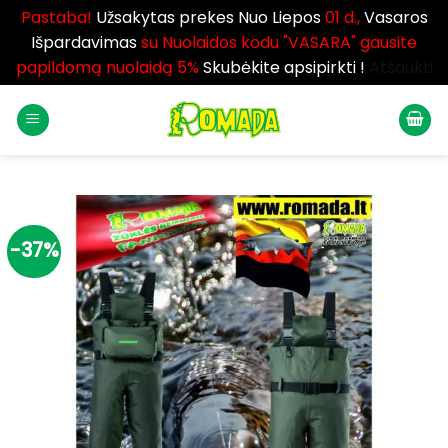
Pastaba!
Užsakytas prekes Nuo Liepos
01 d.,
Vasaros
Išpardavimas
su Nuolaidos kodu "VASARA" gausite
papildomą nuolaidą 5%
Skubėkite apsipirkti !
Atšaukti
Skip
to
content
-37%