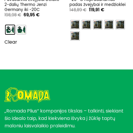
2-dalių Thermo Jenzi
padas žvejybai ir medžioklei
Germany iki -20C
Original
Current
148,89
€
119,91
€
price
price
Original
Current
198,98
€
69,95
€
was:
is:
price
price
148,89 €.
119,91 €.
was:
is:
198,98 €.
69,95 €.
Clear
„Romada Plius“ kompanijos tikslas – talkinti, siekiant
šio idealo taip, kad kiekviena išvyka į žūklę taptų
maloniu laisvalaikio praleidimu.