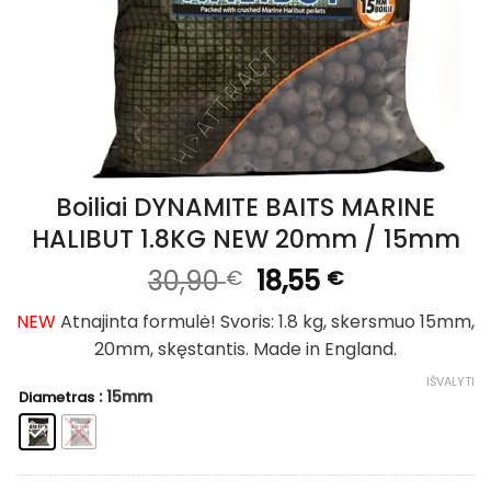
Boiliai DYNAMITE BAITS MARINE
HALIBUT 1.8KG NEW 20mm / 15mm
Original
Current
30,90
18,55
€
€
price
price
NEW
Atnajinta formulė! Svoris: 1.8 kg, skersmuo 15mm,
was:
is:
20mm, skęstantis. Made in England.
30,90 €.
18,55 €.
IŠVALYTI
: 15mm
Diametras