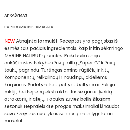
APRAŠYMAS
PAPILDOMA INFORMACIJA
NEW
Atnajinta formulė! Receptas yra pagrįstas iš
esmės tais pačiais ingredientais, kaip ir itin sėkmingo
MARINE HALIBUT granulės. Puiki boilių serija
aukščiausios kokybės žuvų miltų „Super G“ ir žuvų
taukų pagrindu. Turtingas amino rūgščių ir kitų
komponentų, reikalingų ir naudingų dideliems
karpiams. Sudėtyje taip pat yra baltymų ir žaliųjų
midijų bei kepenų ekstrakto. Juose gausu įvairių
atraktorių ir aliejų. Tobulas žuvies boilis šiltajam
sezonui! Nepraleiskite progos maksimaliai išnaudoti
savo žvejybos nuotykius su mūsų neprilygstamu
masalu!