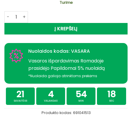
Turime
produkto kiekis: Boiliai DYNAMITE BAITS MARINE HALIBUT 
Į KREPŠELĮ
Nuolaidos kodas: VASARA
Vasaros išpardavimas Romadoje
prasidėjo Papildomai 5% nuolaidą
*Nuolaida galioja atrinktoms prekėms
21
4
54
17
SAVAITĖSS
VALANDAS
MIN
SEC
Produkto kodas:
691041513