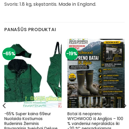
Svoris: 1.8 kg, skęstantis. Made in England.
PANAŠŪS PRODUKTAI
-65%
-19%
-65% Super kaina 69eur
Botai iš neopreno
Nuolaida Kostiumas
WYCHWOOD iš Anglijos – 100
Rudeninis Žieminis
% vandeniui nepralaidūs iki
Pavasarinis žvejybai Deluxe
-20 °C nepraduriamas