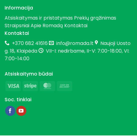
Informacija
Atsiskaitymas ir pristatymas
Prekių grąžinimas
Straipsniai
Apie Romadą
Kontaktai
Kontaktai
+370 682 41616
info@romada.lt
Naujoji Uosto
g. 18, Klaipėda
VII-I: nedirbame, II-V: 7:00-18:00, VI:
7:00-14:00
Atsiskaitymo būdai
Visa
Stripe
MasterCard
Cash
On
Soc. tinklai
Delivery