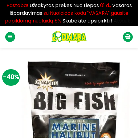
Pastaba!
Užsakytas prekes Nuo Liepos
01 d.,
Vasaros
Išpardavimas
su Nuolaidos kodu "VASARA" gausite
papildomą nuolaidą 5%
Skubėkite apsipirkti !
Atšaukti
Skip
to
content
-40%