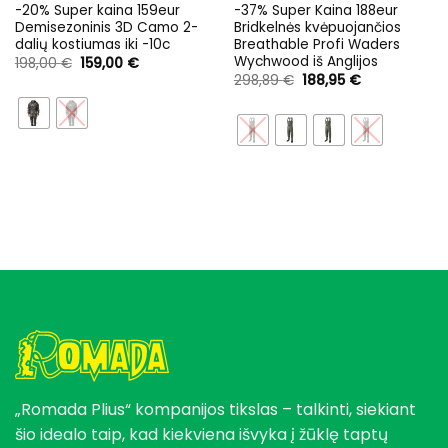
-20% Super kaina 159eur
-37% Super Kaina 188eur
Demisezoninis 3D Camo 2-
Bridkelnės kvėpuojančios
dalių kostiumas iki -10c
Breathable Profi Waders
Wychwood iš Anglijos
Original
Current
198,00
€
159,00
€
price
price
Original
Current
298,89
€
188,95
€
was:
is:
price
price
198,00 €.
159,00 €.
was:
is:
298,89 €.
188,95 €.
„Romada Plius“ kompanijos tikslas – talkinti, siekiant
šio idealo taip, kad kiekviena išvyka į žūklę taptų