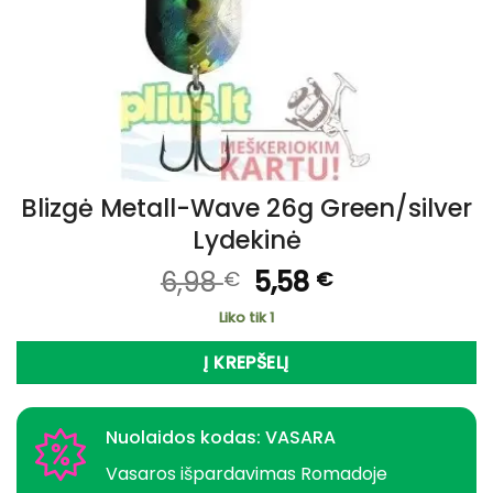
Blizgė Metall-Wave 26g Green/silver
Lydekinė
Original
Current
6,98
5,58
€
€
price
price
Liko tik 1
was:
is:
6,98 €.
5,58 €.
Į KREPŠELĮ
Nuolaidos kodas: VASARA
Vasaros išpardavimas Romadoje