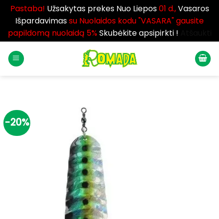
Pastaba!
Užsakytas prekes Nuo Liepos
01 d.,
Vasaros
Išpardavimas
su Nuolaidos kodu "VASARA" gausite
papildomą nuolaidą 5%
Skubėkite apsipirkti !
Atšaukti
Skip
to
content
-20%