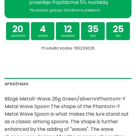
prasidėjo Papildomai 5% nuolaidą
*Nuolaida galioja atrinktoms prekėms
20
4
12
35
24
SAVAITĖSS
DIENAS
VALANDAS
MIN
SEC
Produkto kodas:
155229026
APRAŠYMAS
Blizgė Metall-Wave 26g Green/silvernnPhantom-F
Metal Wave Spoon The shape of the Phantom-F
Metal Wave Spoon is what makes this lure stand out
as a classic among spoons. The shape is further
enhanced by the adding of "waves". The wave