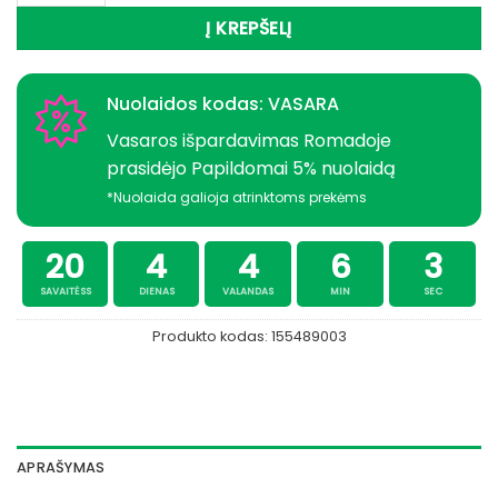
Į KREPŠELĮ
Nuolaidos kodas: VASARA
Vasaros išpardavimas Romadoje
prasidėjo Papildomai 5% nuolaidą
*Nuolaida galioja atrinktoms prekėms
20
4
4
6
3
SAVAITĖSS
DIENAS
VALANDAS
MIN
SEC
Produkto kodas:
155489003
APRAŠYMAS