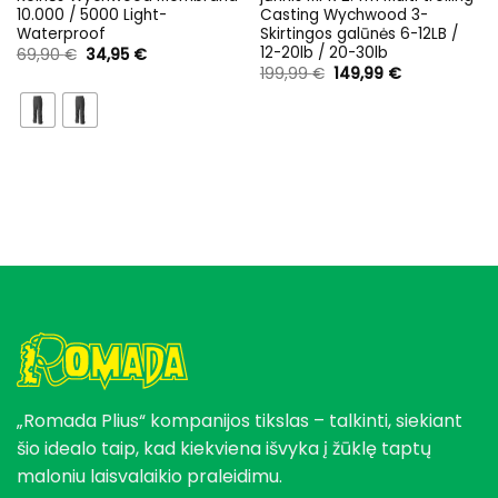
10.000 / 5000 Light-
Casting Wychwood 3-
Waterproof
Skirtingos galūnės 6-12LB /
12-20lb / 20-30lb
Original
Current
69,90
€
34,95
€
price
price
Original
Current
199,99
€
149,99
€
was:
is:
price
price
69,90 €.
34,95 €.
was:
is:
199,99 €.
149,99 €.
„Romada Plius“ kompanijos tikslas – talkinti, siekiant
šio idealo taip, kad kiekviena išvyka į žūklę taptų
maloniu laisvalaikio praleidimu.