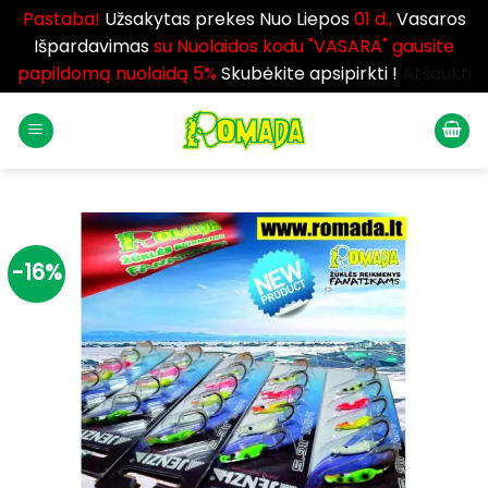
Pastaba!
Užsakytas prekes Nuo Liepos
01 d.,
Vasaros
Išpardavimas
su Nuolaidos kodu "VASARA" gausite
papildomą nuolaidą 5%
Skubėkite apsipirkti !
Atšaukti
Skip
to
content
-16%