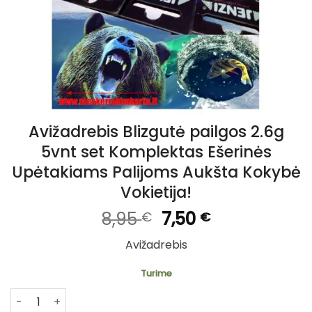
Avižadrebis Blizgutė pailgos 2.6g
5vnt set Komplektas Ešerinės
Upėtakiams Palijoms Aukšta Kokybė
Vokietija!
Original
Current
8,95
7,50
€
€
price
price
Avižadrebis
was:
is:
8,95 €.
7,50 €.
Turime
produkto kiekis: Avižadrebis Blizgutė pailgos 2.6g 5vnt s