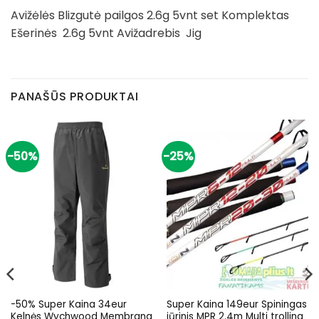
Avižėlės Blizgutė pailgos 2.6g 5vnt set Komplektas
Ešerinės 2.6g 5vnt Avižadrebis Jig
PANAŠŪS PRODUKTAI
-50%
-25%
-50% Super Kaina 34eur
Super Kaina 149eur Spiningas
Kelnės Wychwood Membrana
jūrinis MPR 2.4m Multi trolling