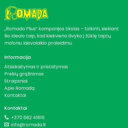
„Romada Plius“ kompanijos tikslas – talkinti, siekiant
šio idealo taip, kad kiekviena išvyka į žūklę taptų
maloniu laisvalaikio praleidimu.
Informacija
Atsiskaitymas ir pristatymas
Prekių grąžinimas
Straipsniai
Apie Romadą
Kontaktai
Kontaktai
+370 682 41616
info@romada.lt