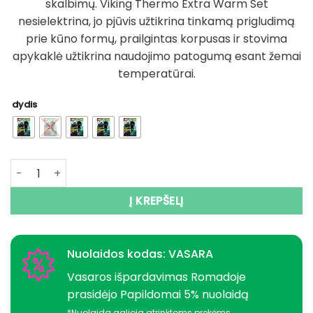
skalbimų. Viking Thermo Extra Warm Set
nesielektrina, jo pjūvis užtikrina tinkamą prigludimą
prie kūno formų, prailgintas korpusas ir stovima
apykaklė užtikrina naudojimo patogumą esant žemai
temperatūrai.
dydis
produkto kiekis: -38% Super Kaina 59eur Apatiniai rūbai K
Į KREPŠELĮ
Nuolaidos kodas: VASARA
Vasaros išpardavimas Romadoje
prasidėjo Papildomai 5% nuolaidą
*Nuolaida galioja atrinktoms prekėms