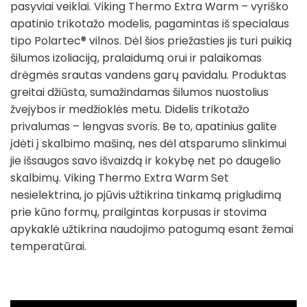
pasyviai veiklai. Viking Thermo Extra Warm – vyriško
apatinio trikotažo modelis, pagamintas iš specialaus
tipo Polartec® vilnos. Dėl šios priežasties jis turi puikią
šilumos izoliaciją, pralaidumą orui ir palaikomas
drėgmės srautas vandens garų pavidalu. Produktas
greitai džiūsta, sumažindamas šilumos nuostolius
žvejybos ir medžioklės metu. Didelis trikotažo
privalumas – lengvas svoris. Be to, apatinius galite
įdėti į skalbimo mašiną, nes dėl atsparumo slinkimui
jie išsaugos savo išvaizdą ir kokybę net po daugelio
skalbimų. Viking Thermo Extra Warm Set
nesielektrina, jo pjūvis užtikrina tinkamą prigludimą
prie kūno formų, prailgintas korpusas ir stovima
apykaklė užtikrina naudojimo patogumą esant žemai
temperatūrai.