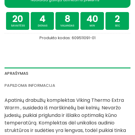
20
4
8
40
1
SAVAITĖSS
DIENAS
VALANDAS
MIN
SEC
Produkto kodas:
609511091-01
APRAŠYMAS
PAPILDOMA INFORMACIJA
Apatinių drabužių komplektas Viking Thermo Extra
Warm , susideda iš marškinėlių bei kelnių. Nevaržo
judesių, puikiai priglunda ir išlaiko optimalią kūno
temperatūrą. Komplektas dėl unikalios audinio
struktūros ir sudėties yra lengvas, todėl puikiai tinka