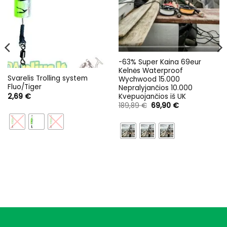
-63% Super Kaina 69eur
Kelnės Waterproof
Svarelis Trolling system
Wychwood 15.000
Fluo/Tiger
Nepralyjančios 10.000
2,69
€
Kvepuojančios iš UK
Original
Current
189,89
€
69,90
€
price
price
was:
is:
189,89 €.
69,90 €.