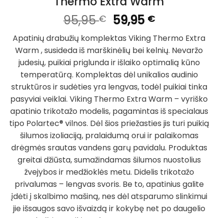
Thermo Extra Warm
Original
Current
95,95
59,95
€
€
price
price
Apatinių drabužių komplektas Viking Thermo Extra
was:
is:
Warm , susideda iš marškinėlių bei kelnių. Nevaržo
95,95 €.
59,95 €.
judesių, puikiai priglunda ir išlaiko optimalią kūno
temperatūrą. Komplektas dėl unikalios audinio
struktūros ir sudėties yra lengvas, todėl puikiai tinka
pasyviai veiklai. Viking Thermo Extra Warm – vyriško
apatinio trikotažo modelis, pagamintas iš specialaus
tipo Polartec® vilnos. Dėl šios priežasties jis turi puikią
šilumos izoliaciją, pralaidumą orui ir palaikomas
drėgmės srautas vandens garų pavidalu. Produktas
greitai džiūsta, sumažindamas šilumos nuostolius
žvejybos ir medžioklės metu. Didelis trikotažo
privalumas – lengvas svoris. Be to, apatinius galite
įdėti į skalbimo mašiną, nes dėl atsparumo slinkimui
jie išsaugos savo išvaizdą ir kokybę net po daugelio