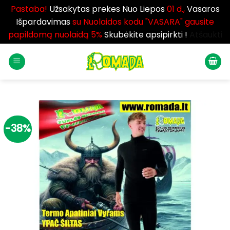
Pastaba!
Užsakytas prekes Nuo Liepos
01 d.,
Vasaros
Išpardavimas
su Nuolaidos kodu "VASARA" gausite
papildomą nuolaidą 5%
Skubėkite apsipirkti !
Atšaukti
Skip
to
content
-38%