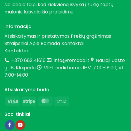
šio idealo taip, kad kiekviena išvyka į žūklę taptų
maloniu laisvalaikio praleidimu.
Informacija
Atsiskaitymas ir pristatymas
Prekių grąžinimas
Straipsniai
Apie Romadą
Kontaktai
Kontaktai
+370 682 41616
info@romada.lt
Naujoji Uosto
g. 18, Klaipėda
VII-I: nedirbame, II-V: 7:00-18:00, VI:
7:00-14:00
Atsiskaitymo būdai
Visa
Stripe
MasterCard
Cash
On
Soc. tinklai
Delivery