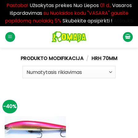
Pastaba!
Užsakytas prekes Nuo Liepos
01 d.,
Vasaros
Išpardavimas
su Nuolaidos kodu "VASARA" gausite
papildomą nuolaidą 5%
Skubėkite apsipirkti !
Atšaukti
Skip
to
content
PRODUKTO MODIFIKACIJA
/
HRH 70MM
-40%