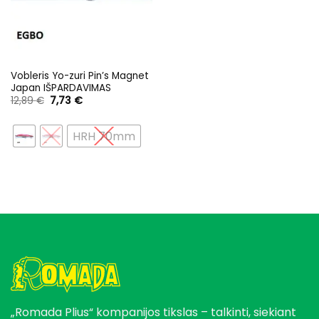
Vobleris Yo-zuri Pin’s Magnet
Japan IŠPARDAVIMAS
Original
Current
12,89
€
7,73
€
price
price
was:
is:
12,89 €.
7,73 €.
HRH 70mm
„Romada Plius“ kompanijos tikslas – talkinti, siekiant