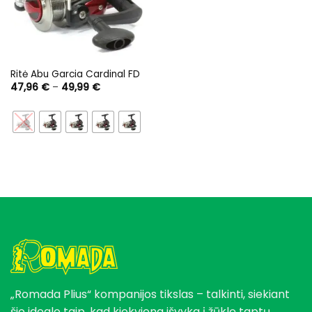
Ritė Abu Garcia Cardinal FD
Price
47,96
€
–
49,99
€
range:
47,96 €
through
49,99 €
„Romada Plius“ kompanijos tikslas – talkinti, siekiant
šio idealo taip, kad kiekviena išvyka į žūklę taptų