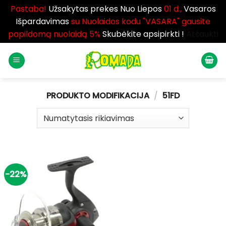
Pastaba!
Užsakytas prekes Nuo Liepos
01 d.,
Vasaros
Išpardavimas
su Nuolaidos kodu "VASARA" gausite
papildomą nuolaidą 5%
Skubėkite apsipirkti !
Atšaukti
Skip
to
content
PRODUKTO MODIFIKACIJA
/
51FD
-22%