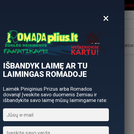
ros Išpardavimas
su Nuolaidos kodu "VASARA" gausite pa
×
i:
AVIMAS
DOVANŲ KUPONAS
DOVANŲ IDĖJOS
PARDA
IŠBANDYK LAIMĘ AR TU
LAIMINGAS ROMADOJE
Laimėk Piniginius Prizus arba Romados
dovaną! Įveskite savo duomenis žemiau ir
išbandykite savo laimę mūsų laimingame rate: