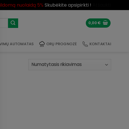
pildomą nuolaidą 5%
Skubėkite apsipirkti !
Atšaukti
0,00
€
VIMŲ AUTOMATAS
ORŲ PROGNOZĖ
KONTAKTAI