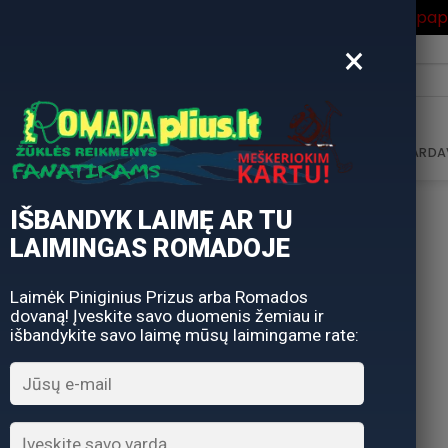
ros Išpardavimas
su Nuolaidos kodu "VASARA" gausite pa
×
i:
AVIMAS
DOVANŲ KUPONAS
DOVANŲ IDĖJOS
PARDA
IŠBANDYK LAIMĘ AR TU
LAIMINGAS ROMADOJE
Laimėk Piniginius Prizus arba Romados
dovaną! Įveskite savo duomenis žemiau ir
išbandykite savo laimę mūsų laimingame rate: