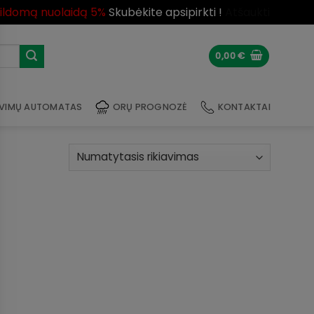
pildomą nuolaidą 5%
Skubėkite apsipirkti !
Atšaukti
0,00
€
VIMŲ AUTOMATAS
ORŲ PROGNOZĖ
KONTAKTAI