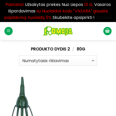
Pastaba!
Užsakytas prekes Nuo Liepos
01 d.,
Vasaros
Išpardavimas
su Nuolaidos kodu "VASARA" gausite
papildomą nuolaidą 5%
Skubėkite apsipirkti !
Atšaukti
Skip
to
content
PRODUKTO DYDIS 2
/
80G