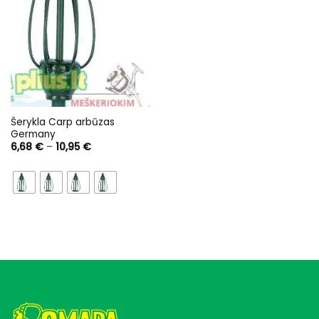
Šerykla Carp arbūzas
Germany
Price
6,68
€
–
10,95
€
range:
6,68 €
through
10,95 €