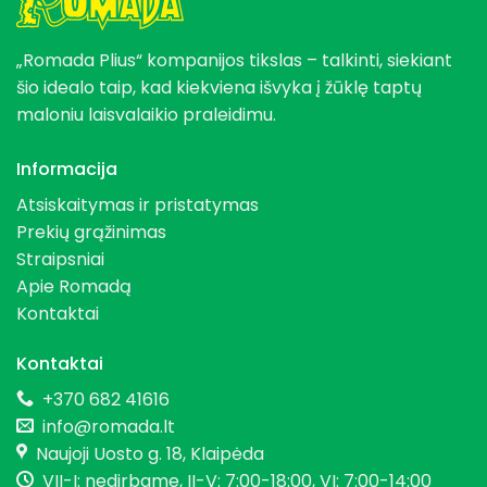
„Romada Plius“ kompanijos tikslas – talkinti, siekiant
šio idealo taip, kad kiekviena išvyka į žūklę taptų
maloniu laisvalaikio praleidimu.
Informacija
Atsiskaitymas ir pristatymas
Prekių grąžinimas
Straipsniai
Apie Romadą
Kontaktai
Kontaktai
+370 682 41616
info@romada.lt
Naujoji Uosto g. 18, Klaipėda
VII-I: nedirbame, II-V: 7:00-18:00, VI: 7:00-14:00