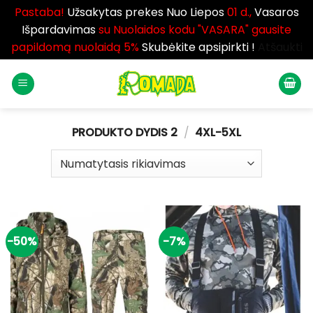
Pastaba!
Užsakytas prekes Nuo Liepos
01 d.,
Vasaros
Išpardavimas
su Nuolaidos kodu "VASARA" gausite
papildomą nuolaidą 5%
Skubėkite apsipirkti !
Atšaukti
Skip
to
content
PRODUKTO DYDIS 2
/
4XL-5XL
-50%
-7%