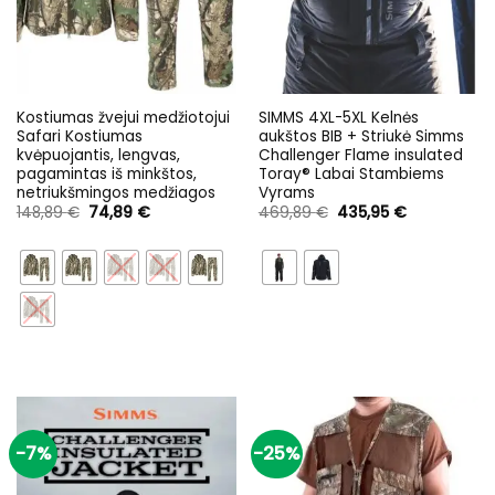
Kostiumas žvejui medžiotojui
SIMMS 4XL-5XL Kelnės
Safari Kostiumas
aukštos BIB + Striukė Simms
kvėpuojantis, lengvas,
Challenger Flame insulated
pagamintas iš minkštos,
Toray® Labai Stambiems
netriukšmingos medžiagos
Vyrams
Original
Current
Original
Current
148,89
€
74,89
€
469,89
€
435,95
€
price
price
price
price
was:
is:
was:
is:
148,89 €.
74,89 €.
469,89 €.
435,95 €.
-7%
-25%