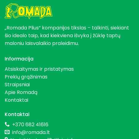
„Romada Plius“ kompanijos tikslas – talkinti, siekiant
šio idealo taip, kad kiekviena išvyka į žūklę taptų
maloniu laisvalaikio praleidimu.
Informacija
Atsiskaitymas ir pristatymas
Prekių grąžinimas
Straipsniai
Apie Romadą
Kontaktai
Kontaktai
+370 682 41616
info@romada.lt